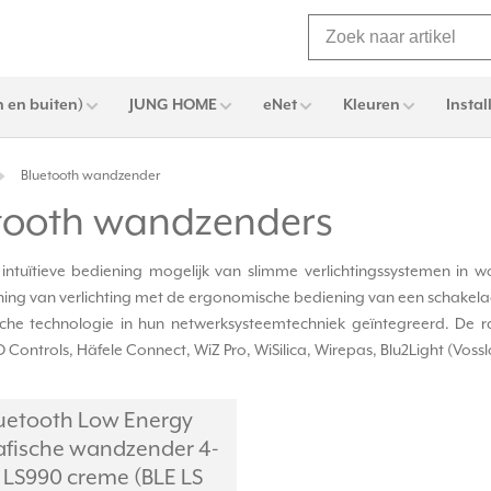
 en buiten)
JUNG HOME
eNet
Kleuren
Instal
Bluetooth wandzender
etooth wandzenders
uïtieve bediening mogelijk van slimme verlichtingssystemen in wo
ning van verlichting met de ergonomische bediening van een schakela
ische technologie in hun netwerksysteemtechniek geïntegreerd. De 
ntrols, Häfele Connect, WiZ Pro, WiSilica, Wirepas, Blu2Light (Voss
uetooth Low Energy
afische wandzender 4-
 LS990 creme (BLE LS