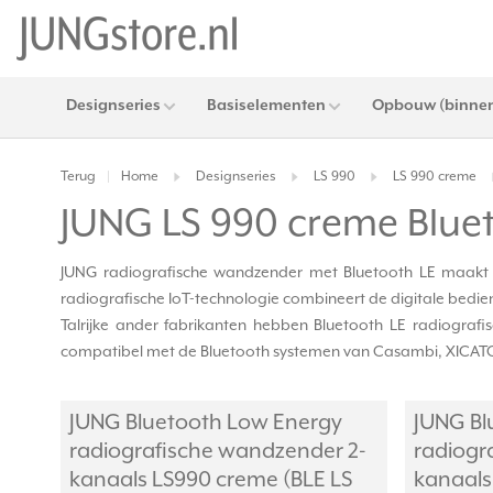
Designseries
Basiselementen
Opbouw (binnen
Terug
Home
Designseries
LS 990
LS 990 creme
|
JUNG LS 990 creme Blu
JUNG radiografische wandzender met Bluetooth LE maakt int
radiografische IoT-technologie combineert de digitale bedie
Talrijke ander fabrikanten hebben Bluetooth LE radiograf
compatibel met de Bluetooth systemen van Casambi, XICATO Co
JUNG Bluetooth Low Energy
JUNG Bl
radiografische wandzender 2-
radiogr
kanaals LS990 creme (BLE LS
kanaals