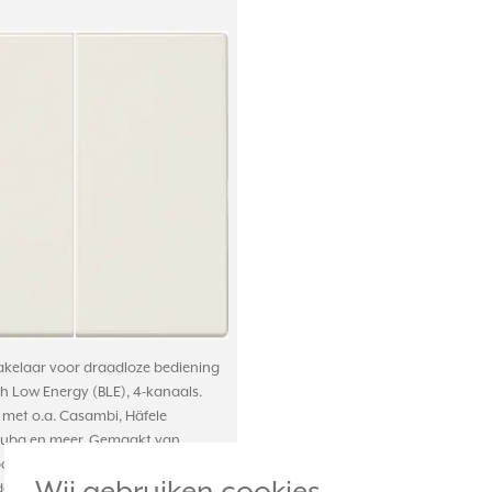
kelaar voor draadloze bediening
th Low Energy (BLE), 4-kanaals.
met o.a. Casambi, Häfele
ruba en meer. Gemaakt van
oogglanzend thermoplast.
dekraam. Serie: LS 990, kleur: