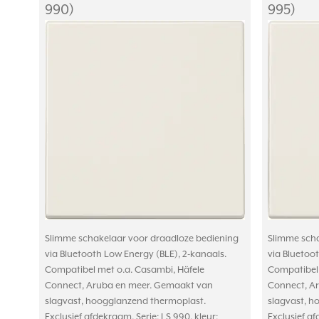
990)
995)
Slimme schakelaar voor draadloze bediening
Slimme scha
via Bluetooth Low Energy (BLE), 2-kanaals.
via Bluetoo
Compatibel met o.a. Casambi, Häfele
Compatibel 
Connect, Aruba en meer. Gemaakt van
Connect, A
slagvast, hoogglanzend thermoplast.
slagvast, h
Exclusief afdekraam. Serie: LS 990, kleur:
Exclusief af