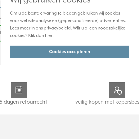
Wij gebruiken cookies
 informatie »
Om u de beste ervaring te bieden gebruiken wij cookies
achte levertijd:
voor websiteanalyse en (gepersonaliseerde) advertenties.
weken
Lees meer in ons
privacybeleid
. Wilt u alleen noodzakelijke
ige voorraad:
cookies? Klik dan
hier
.
uk(s)
Cookies accepteren
-
+
5 dagen retourrecht
veilig kopen met kopersbe