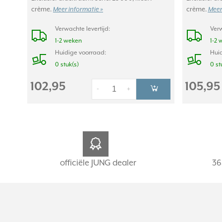
crème.
Meer informatie »
crème.
Meer
Verwachte levertijd:
Verw
1-2 weken
1-2 
Huidige voorraad:
Huid
0 stuk(s)
0 st
102,95
105,95
-
+
officiële JUNG dealer
36