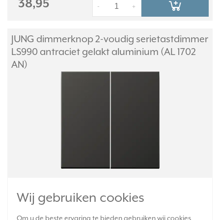
38,95
-
+
JUNG dimmerknop 2-voudig serietastdimmer
LS990 antraciet gelakt aluminium (AL 1702
AN)
Dimmerknop 2-voudig, geschikt voor o.a. serie-tastdimmers. Zie
onderstaande lijst voor geschikte binnenwerken. Exclusief
Wij gebruiken cookies
binnenwerk en afdekraam. Serie: LS 990, kleur: antraciet gelakt
aluminium (metaaluitvoering).
Meer informatie »
Om u de beste ervaring te bieden gebruiken wij cookies