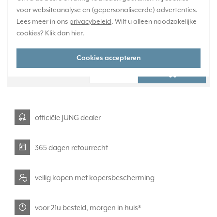
voor websiteanalyse en (gepersonaliseerde) advertenties.
Verwachte levertijd:
Lees meer in ons
privacybeleid
. Wilt u alleen noodzakelijke
1-2 weken
cookies? Klik dan
hier
.
Huidige voorraad:
0 stuk(s)
Cookies accepteren
47,95
-
+
officiële JUNG dealer
365 dagen retourrecht
veilig kopen met kopersbescherming
voor 21u besteld, morgen in huis*