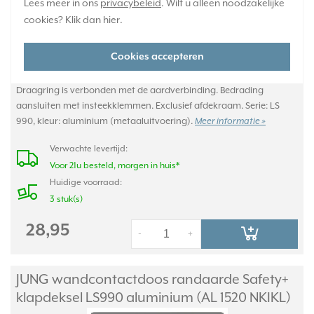
Lees meer in ons
privacybeleid
. Wilt u alleen noodzakelijke
cookies? Klik dan
hier
.
Cookies accepteren
Stopcontact met randaarde en klapdeksel (terugverend).
Draagring is verbonden met de aardverbinding. Bedrading
aansluiten met insteekklemmen. Exclusief afdekraam. Serie: LS
990, kleur: aluminium (metaaluitvoering).
Meer informatie »
Verwachte levertijd:
Voor 21u besteld, morgen in huis*
Huidige voorraad:
3 stuk(s)
28,95
-
+
JUNG wandcontactdoos randaarde Safety+
klapdeksel LS990 aluminium (AL 1520 NKIKL)