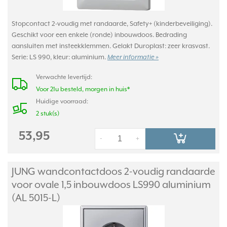
Stopcontact 2-voudig met randaarde, Safety+ (kinderbeveiliging).
Geschikt voor een enkele (ronde) inbouwdoos. Bedrading
aansluiten met insteekklemmen. Gelakt Duroplast: zeer krasvast.
Serie: LS 990, kleur: aluminium.
Meer informatie »
Verwachte levertijd:
Voor 21u besteld, morgen in huis*
Huidige voorraad:
2 stuk(s)
53,95
-
+
JUNG wandcontactdoos 2-voudig randaarde
voor ovale 1,5 inbouwdoos LS990 aluminium
(AL 5015-L)