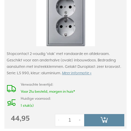
Stopcontact 2-voudig 'vlak' met randaarde en afdekraam.
Geschikt voor een anderhalve (ovale) inbouwdoos. Bedrading
aansluiten met insteekklemmen. Gelakt Duroplast: zeer krasvast.
Serie: LS 990, kleur: aluminium.
Meer informatie »
Verwachte levertijd:
Voor 21u besteld, morgen in huis*
Huidige voorraad:
1 stuk(s)
44,95
-
+