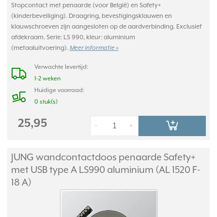
Stopcontact met penaarde (voor België) en Safety+
(kinderbeveiliging). Draagring, bevestigingsklauwen en
klauwschroeven zijn aangesloten op de aardverbinding. Exclusief
afdekraam. Serie: LS 990, kleur: aluminium
(metaaluitvoering).
Meer informatie »
Verwachte levertijd:
1-2 weken
Huidige voorraad:
0 stuk(s)
25,95
-
+
JUNG wandcontactdoos penaarde Safety+
met USB type A LS990 aluminium (AL 1520 F-
18 A)