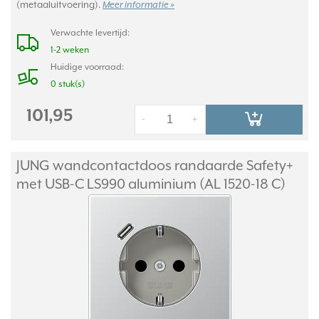
(metaaluitvoering).
Meer informatie »
Verwachte levertijd:
1-2 weken
Huidige voorraad:
0 stuk(s)
101,95
-
+
JUNG wandcontactdoos randaarde Safety+
met USB-C LS990 aluminium (AL 1520-18 C)