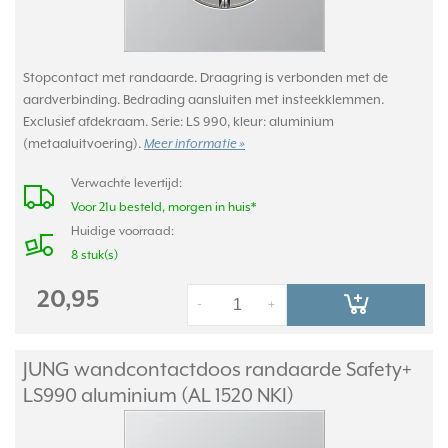
Stopcontact met randaarde. Draagring is verbonden met de
aardverbinding. Bedrading aansluiten met insteekklemmen.
Exclusief afdekraam. Serie: LS 990, kleur: aluminium
(metaaluitvoering).
Meer informatie »
Verwachte levertijd:
Voor 21u besteld, morgen in huis*
Huidige voorraad:
8 stuk(s)
20,95
-
+
JUNG wandcontactdoos randaarde Safety+
LS990 aluminium (AL 1520 NKI)