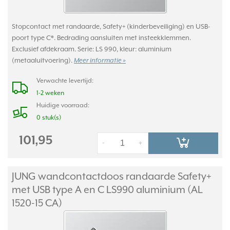
Stopcontact met randaarde, Safety+ (kinderbeveiliging) en USB-
poort type C*. Bedrading aansluiten met insteekklemmen.
Exclusief afdekraam. Serie: LS 990, kleur: aluminium
(metaaluitvoering).
Meer informatie »
Verwachte levertijd:
1-2 weken
Huidige voorraad:
0 stuk(s)
101,95
-
+
JUNG wandcontactdoos randaarde Safety+
met USB type A en C LS990 aluminium (AL
1520-15 CA)