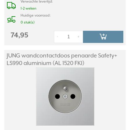
Verwachte levertijd:
1-2 weken
Huidige voorraad:
0 stuk(s)
74,95
-
+
JUNG wandcontactdoos penaarde Safety+
LS990 aluminium (AL 1520 FKI)