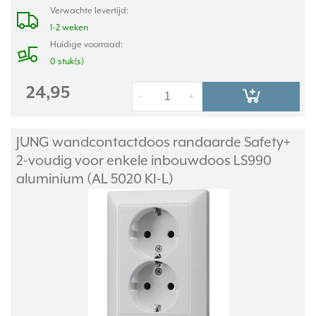
Verwachte levertijd:
1-2 weken
Huidige voorraad:
0 stuk(s)
24,95
-
+
JUNG wandcontactdoos randaarde Safety+
2-voudig voor enkele inbouwdoos LS990
aluminium (AL 5020 KI-L)