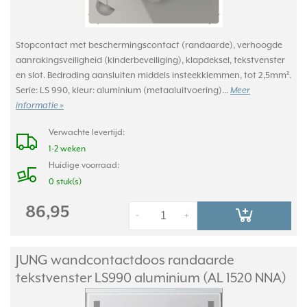
Stopcontact met beschermingscontact (randaarde), verhoogde
aanrakingsveiligheid (kinderbeveiliging), klapdeksel, tekstvenster
en slot. Bedrading aansluiten middels insteekklemmen, tot 2,5mm².
Serie: LS 990, kleur: aluminium (metaaluitvoering)...
Meer
informatie »
Verwachte levertijd:
1-2 weken
Huidige voorraad:
0 stuk(s)
86,95
-
+
JUNG wandcontactdoos randaarde
tekstvenster LS990 aluminium (AL 1520 NNA)