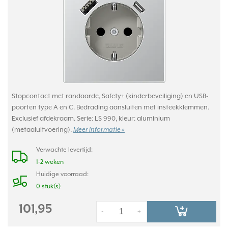
Stopcontact met randaarde, Safety+ (kinderbeveiliging) en USB-
poorten type A en C. Bedrading aansluiten met insteekklemmen.
Exclusief afdekraam. Serie: LS 990, kleur: aluminium
(metaaluitvoering).
Meer informatie »
Verwachte levertijd:
1-2 weken
Huidige voorraad:
0 stuk(s)
101,95
-
+