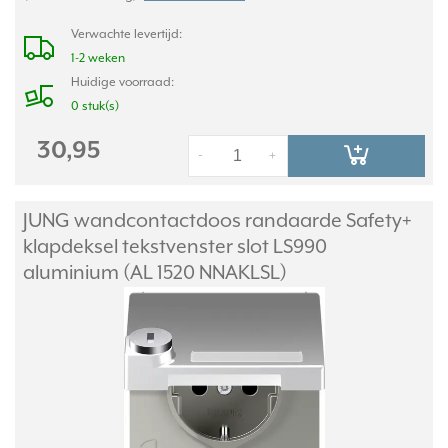
Verwachte levertijd:
1-2 weken
Huidige voorraad:
0 stuk(s)
30,95
-
+
JUNG wandcontactdoos randaarde Safety+
klapdeksel tekstvenster slot LS990
aluminium (AL 1520 NNAKLSL)