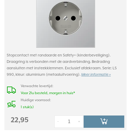
Stopcontact met randaarde en Safety+ (kinderbeveiliging).
Draagring is verbonden met de aardverbinding. Bedrading
aansluiten met insteekklemmen. Exclusief afdekraam. Serie: LS
990, kleur: aluminium (metaaluitvoering).
Meer informatie »
Verwachte levertijd:
Voor 21u besteld, morgen in huis*
Huidige voorraad:
1 stuk(s)
22,95
-
+