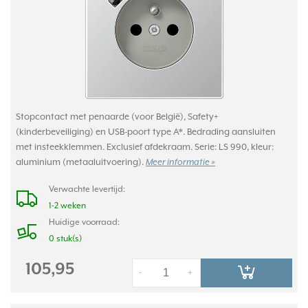
Stopcontact met penaarde (voor België), Safety+
(kinderbeveiliging) en USB-poort type A*. Bedrading aansluiten
met insteekklemmen. Exclusief afdekraam. Serie: LS 990, kleur:
aluminium (metaaluitvoering).
Meer informatie »
Verwachte levertijd:
1-2 weken
Huidige voorraad:
0 stuk(s)
105,95
-
+