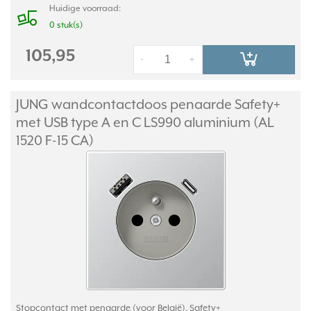
Huidige voorraad:
0 stuk(s)
105,95
-
+
JUNG wandcontactdoos penaarde Safety+
met USB type A en C LS990 aluminium (AL
1520 F-15 CA)
Stopcontact met penaarde (voor België), Safety+