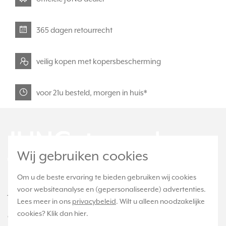
365 dagen retourrecht
veilig kopen met kopersbescherming
voor 21u besteld, morgen in huis*
Wij gebruiken cookies
Om u de beste ervaring te bieden gebruiken wij cookies
voor websiteanalyse en (gepersonaliseerde) advertenties.
JUNGstore.nl is onderdeel van e-Stores
Lees meer in ons
privacybeleid
. Wilt u alleen noodzakelijke
International B.V. en geen webwinkel of
cookies? Klik dan
hier
.
onderdeel van Albrecht JUNG GMBH & CO. KG.