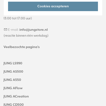
Cookies accepteren
Telefoon:
088 28 29 370
(maandag t/m vrijdag, 09:00 tot 12:00 en
13:00 tot 17:00 uur)
E-mail:
info@jungstore.nl
(reactie binnen één werkdag)
Veelbezochte pagina's
JUNG LS990
JUNG AS500
JUNG A550
JUNG AFlow
JUNG ACreation
JUNG CD500