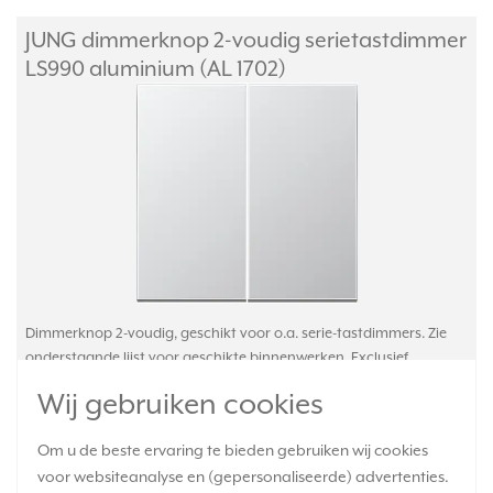
JUNG dimmerknop 2-voudig serietastdimmer
LS990 aluminium (AL 1702)
Dimmerknop 2-voudig, geschikt voor o.a. serie-tastdimmers. Zie
onderstaande lijst voor geschikte binnenwerken. Exclusief
binnenwerk en afdekraam. Serie: LS 990, kleur: aluminium
Wij gebruiken cookies
(metaaluitvoering).
Meer informatie »
Om u de beste ervaring te bieden gebruiken wij cookies
Verwachte levertijd:
voor websiteanalyse en (gepersonaliseerde) advertenties.
1-2 weken