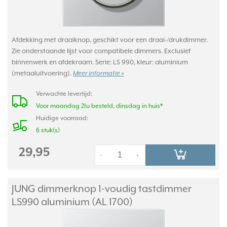
Afdekking met draaiknop, geschikt voor een draai-/drukdimmer.
Zie onderstaande lijst voor compatibele dimmers. Exclusief
binnenwerk en afdekraam. Serie: LS 990, kleur: aluminium
(metaaluitvoering).
Meer informatie »
Verwachte levertijd:
Voor maandag 21u besteld, dinsdag in huis*
Huidige voorraad:
6 stuk(s)
29,95
-
+
JUNG dimmerknop 1-voudig tastdimmer
LS990 aluminium (AL 1700)