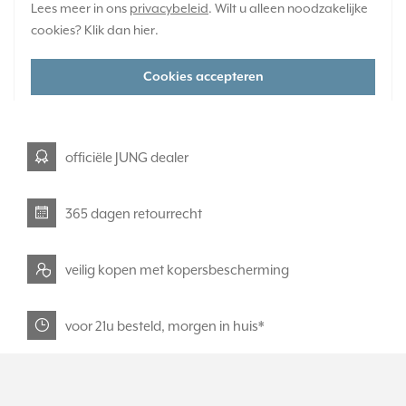
Lees meer in ons
privacybeleid
. Wilt u alleen noodzakelijke
Huidige voorraad:
cookies? Klik dan
hier
.
0 stuk(s)
47,95
-
+
Cookies accepteren
officiële JUNG dealer
365 dagen retourrecht
veilig kopen met kopersbescherming
voor 21u besteld, morgen in huis*