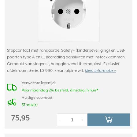
Stopcontact met randaarde, Safety+ (kinderbeveiliging) en USB-
poorten type A en C. Bedrading aansluiten met insteekklemmen.
Gemaakt van slagvast, hoogglanzend thermoplast. Exclusief
afdekraam. Serie: LS 990, kleur: alpine wit.
Meer informatie »
Verwachte levertijd:
Voor maandag 21u besteld, dinsdag in huis*
Huidige voorraad:
57 stuk(s)
75,95
-
+