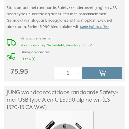
Stopcontact met randaarde, Safety+ (kinderbeveiliging) en USB-
poort type C*. Bedrading aansluiten met insteekklemmen.
Gemaakt van slagvast, hoogglanzend thermoplast. Exclusief
afdekraam. Serie: LS 990, kleur: alpine wit.
Meer informatie »
Verwachte levertijd:
Voor maandag 21u besteld, dinsdag in huis*
Huidige voorraad:
10 stuk(s)
75,95
-
+
JUNG wandcontactdoos randaarde Safety+
met USB type A en C LS990 alpine wit (LS
1520-15 CA WW)