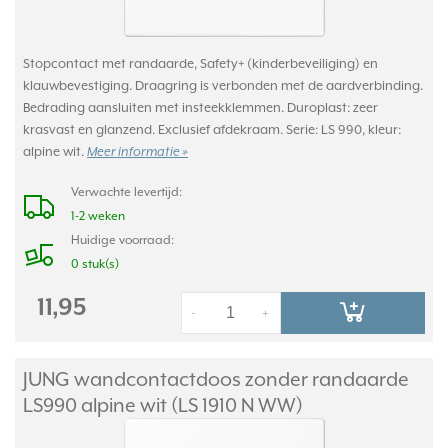
Stopcontact met randaarde, Safety+ (kinderbeveiliging) en
klauwbevestiging. Draagring is verbonden met de aardverbinding.
Bedrading aansluiten met insteekklemmen. Duroplast: zeer
krasvast en glanzend. Exclusief afdekraam. Serie: LS 990, kleur:
alpine wit.
Meer informatie »
Verwachte levertijd:
1-2 weken
Huidige voorraad:
0 stuk(s)
11,95
-
+
JUNG wandcontactdoos zonder randaarde
LS990 alpine wit (LS 1910 N WW)