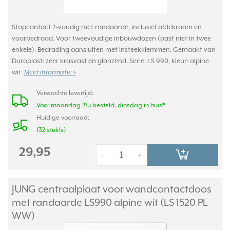
Stopcontact 2-voudig met randaarde, inclusief afdekraam en
voorbedraad. Voor tweevoudige inbouwdozen (past niet in twee
enkele). Bedrading aansluiten met insteekklemmen. Gemaakt van
Duroplast: zeer krasvast en glanzend. Serie: LS 990, kleur: alpine
wit.
Meer informatie »
Verwachte levertijd:
Voor maandag 21u besteld, dinsdag in huis*
Huidige voorraad:
132 stuk(s)
29,95
-
+
JUNG centraalplaat voor wandcontactdoos
met randaarde LS990 alpine wit (LS 1520 PL
WW)