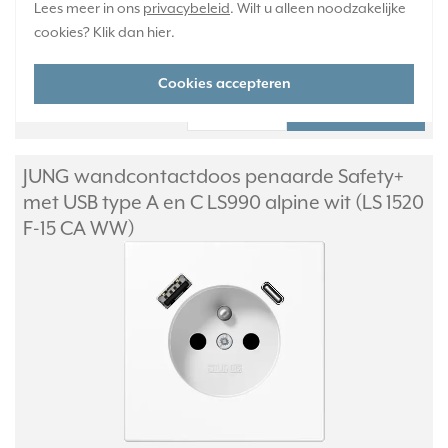
Lees meer in ons
privacybeleid
. Wilt u alleen noodzakelijke
1-2 weken
cookies? Klik dan
hier
.
Huidige voorraad:
0 stuk(s)
Cookies accepteren
79,95
-
+
JUNG wandcontactdoos penaarde Safety+
met USB type A en C LS990 alpine wit (LS 1520
F-15 CA WW)