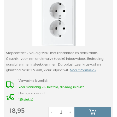
Stopcontact 2-voudig 'vlak' met randaarde en afdekraam.
Geschikt voor een anderhalve (ovale) inbouwdoos. Bedrading
aansluiten met insteekklemmen. Duroplast: zeer krasvast en
glanzend. Serie: LS 990, kleur: alpine wit.
Meer informatie »
Verwachte levertijd:
Voor maandag 21u besteld, dinsdag in huis*
Huidige voorraad:
125 stuk(s)
18,95
-
+