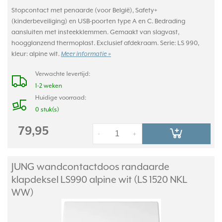
Stopcontact met penaarde (voor België), Safety+
(kinderbeveiliging) en USB-poorten type A en C. Bedrading
aansluiten met insteekklemmen. Gemaakt van slagvast,
hoogglanzend thermoplast. Exclusief afdekraam. Serie: LS 990,
kleur: alpine wit.
Meer informatie »
Verwachte levertijd:
1-2 weken
Huidige voorraad:
0 stuk(s)
79,95
-
+
JUNG wandcontactdoos randaarde
klapdeksel LS990 alpine wit (LS 1520 NKL
WW)