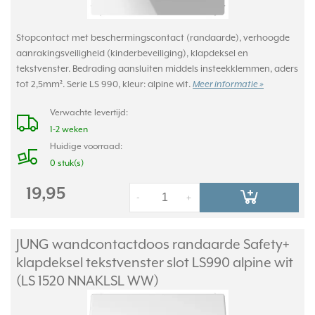
Stopcontact met beschermingscontact (randaarde), verhoogde
aanrakingsveiligheid (kinderbeveiliging), klapdeksel en
tekstvenster. Bedrading aansluiten middels insteekklemmen, aders
tot 2,5mm². Serie LS 990, kleur: alpine wit.
Meer informatie »
Verwachte levertijd:
1-2 weken
Huidige voorraad:
0 stuk(s)
19,95
-
+
JUNG wandcontactdoos randaarde Safety+
klapdeksel tekstvenster slot LS990 alpine wit
(LS 1520 NNAKLSL WW)