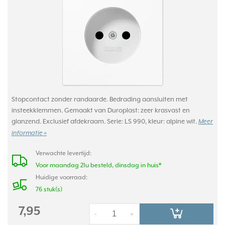
Stopcontact zonder randaarde. Bedrading aansluiten met
insteekklemmen. Gemaakt van Duroplast: zeer krasvast en
glanzend. Exclusief afdekraam. Serie: LS 990, kleur: alpine wit.
Meer
informatie »
Verwachte levertijd:
Voor maandag 21u besteld, dinsdag in huis*
Huidige voorraad:
76 stuk(s)
7,95
-
+