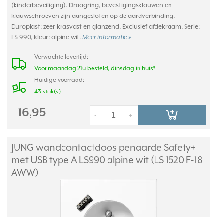
(kinderbeveiliging). Draagring, bevestigingsklauwen en
klauwschroeven zijn aangesloten op de aardverbinding.
Duroplast: zeer krasvast en glanzend. Exclusief afdekraam. Serie:
LS 990, kleur: alpine wit.
Meer informatie »
Verwachte levertijd:
Voor maandag 21u besteld, dinsdag in huis*
Huidige voorraad:
43 stuk(s)
16,95
-
+
JUNG wandcontactdoos penaarde Safety+
met USB type A LS990 alpine wit (LS 1520 F-18
AWW)