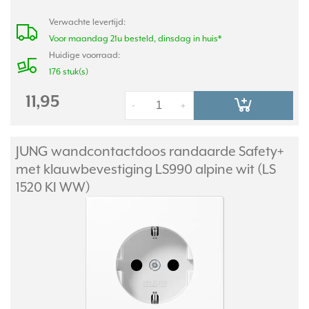
Verwachte levertijd:
Voor maandag 21u besteld, dinsdag in huis*
Huidige voorraad:
176 stuk(s)
11,95
-
+
JUNG wandcontactdoos randaarde Safety+
met klauwbevestiging LS990 alpine wit (LS
1520 KI WW)