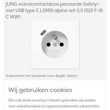
JUNG wandcontactdoos penaarde Safety+
met USB type C LS990 alpine wit (LS 1520 F-18
C WW)
Stopcontact met penaarde (voor België), Safety+
(kinderbeveiliging) en USB-poort type C*. Bedrading aansluiten
met insteekklemmen. Gemaakt van slagvast, hoogglanzend
Wij gebruiken cookies
thermoplast. Exclusief afdekraam. Serie: LS 990, kleur: alpine
wit.
Meer informatie »
Om u de beste ervaring te bieden gebruiken wij cookies
voor websiteanalyse en (gepersonaliseerde) advertenties.
Verwachte levertijd: