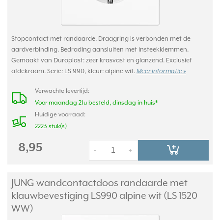
Stopcontact met randaarde. Draagring is verbonden met de
aardverbinding. Bedrading aansluiten met insteekklemmen.
Gemaakt van Duroplast: zeer krasvast en glanzend. Exclusief
afdekraam. Serie: LS 990, kleur: alpine wit.
Meer informatie »
Verwachte levertijd:
Voor maandag 21u besteld, dinsdag in huis*
Huidige voorraad:
2223 stuk(s)
8,95
-
+
JUNG wandcontactdoos randaarde met
klauwbevestiging LS990 alpine wit (LS 1520
WW)