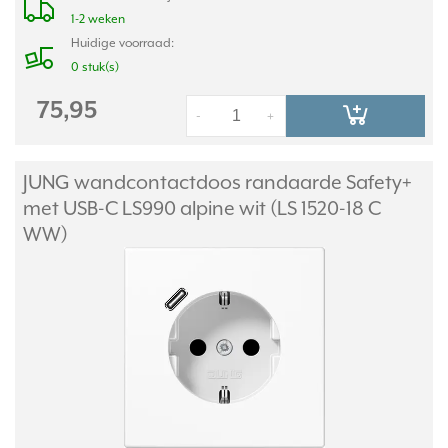
1-2 weken
Huidige voorraad:
0 stuk(s)
75,95
-
+
JUNG wandcontactdoos randaarde Safety+
met USB-C LS990 alpine wit (LS 1520-18 C
WW)