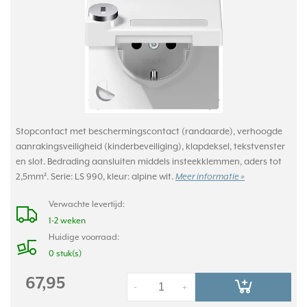
Stopcontact met beschermingscontact (randaarde), verhoogde
aanrakingsveiligheid (kinderbeveiliging), klapdeksel, tekstvenster
en slot. Bedrading aansluiten middels insteekklemmen, aders tot
2,5mm². Serie: LS 990, kleur: alpine wit.
Meer informatie »
Verwachte levertijd:
1-2 weken
Huidige voorraad:
0 stuk(s)
67,95
-
+