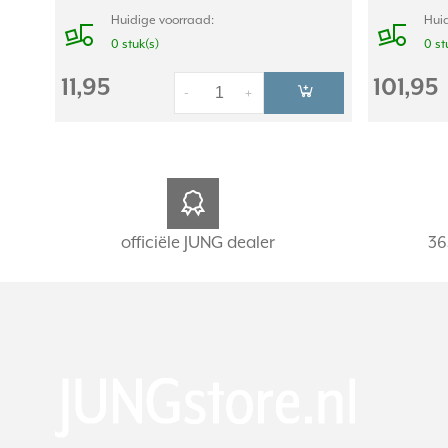
Huidige voorraad:
Huid
0 stuk(s)
0 st
11,95
101,95
-
+
officiële JUNG dealer
36