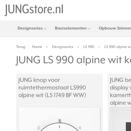
Designseries
Basiselementen
Opbouw (binnen
Terug
Home
Designseries
LS 990
LS 990 alpine w
|
JUNG LS 990 alpine wit
JUNG knop voor
JUNG be
ruimtethermostaat LS990
display 
alpine wit (LS 1749 BF WW)
kamert
alpine 