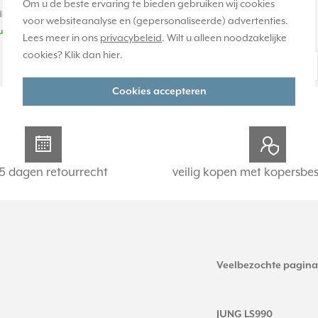
Om u de beste ervaring te bieden gebruiken wij cookies
ige voorraad:
Huidige voorraad:
voor websiteanalyse en (gepersonaliseerde) advertenties.
uk(s)
0 stuk(s)
Lees meer in ons
privacybeleid
. Wilt u alleen noodzakelijke
cookies? Klik dan
hier
.
211,95
-
+
-
+
Cookies accepteren
5 dagen retourrecht
veilig kopen met kopersbe
Veelbezochte pagina
JUNG LS990