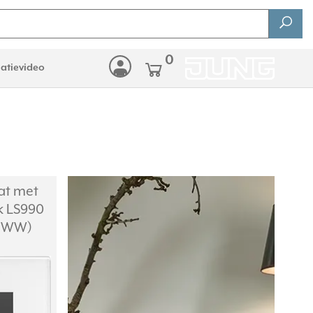
0
latievideo
at met
k LS990
90 WW)