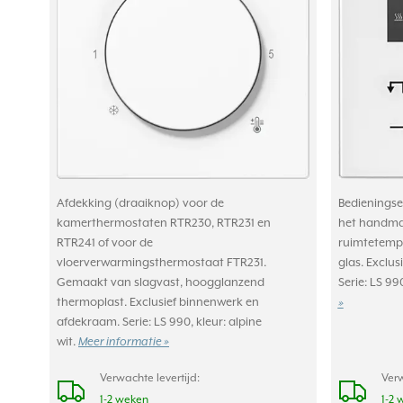
Afdekking (draaiknop) voor de
Bedieningse
kamerthermostaten RTR230, RTR231 en
het handmat
RTR241 of voor de
ruimtetempe
vloerverwarmingsthermostaat FTR231.
glas. Exclu
Gemaakt van slagvast, hoogglanzend
Serie: LS 990
thermoplast. Exclusief binnenwerk en
»
afdekraam. Serie: LS 990, kleur: alpine
wit.
Meer informatie »
Verwachte levertijd:
Verw
1-2 weken
1-2 