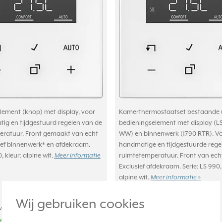
lement (knop) met display, voor
Kamerthermostaatset bestaande u
ig en tijdgestuurd regelen van de
bedieningselement met display (LS
ratuur. Front gemaakt van echt
WW) en binnenwerk (1790 RTR). V
sief binnenwerk* en afdekraam.
handmatige en tijdgestuurde rege
, kleur: alpine wit.
ruimtetemperatuur. Front van echt
Meer informatie
Exclusief afdekraam. Serie: LS 990,
alpine wit.
Meer informatie »
Wij gebruiken cookies
achte levertijd:
Verwachte levertijd:
weken
1-2 weken