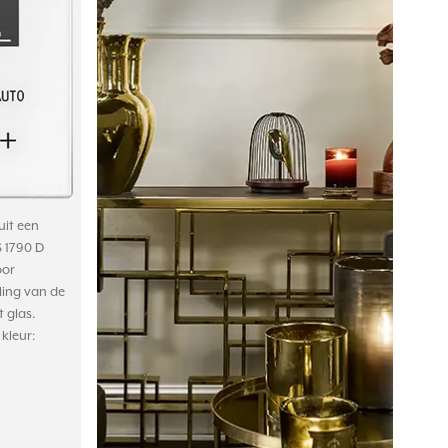
it een
 1790 D
oor
ling van de
 glas.
 kleur: