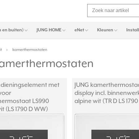
 en buiten)
JUNG HOME
eNet
Kleuren
Instal
it
kamerthermostaten
 kamerthermostaten
dieningselement met
JUNG kamerthermosta
voor
display incl. binnenwer
hermostaat LS990
alpine wit (TR D LS 17
wit (LS 1790 D WW)