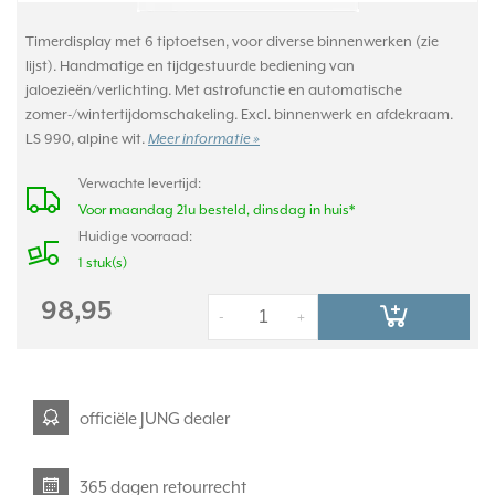
Timerdisplay met 6 tiptoetsen, voor diverse binnenwerken (zie
lijst). Handmatige en tijdgestuurde bediening van
jaloezieën/verlichting. Met astrofunctie en automatische
zomer-/wintertijdomschakeling. Excl. binnenwerk en afdekraam.
LS 990, alpine wit.
Meer informatie »
Verwachte levertijd:
Voor maandag 21u besteld, dinsdag in huis*
Huidige voorraad:
1 stuk(s)
98,95
-
+
officiële JUNG dealer
365 dagen retourrecht