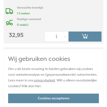
Verwachte levertijd:
1-2 weken
Huidige voorraad:
0 stuk(s)
32,95
-
+
JUNG timer standaard met display LS990
Wij gebruiken cookies
alpine wit glas (LS 1750 D WW)
Om u de beste ervaring te bieden gebruiken wij cookies
voor websiteanalyse en (gepersonaliseerde) advertenties.
Lees meer in ons
privacybeleid
. Wilt u alleen noodzakelijke
cookies? Klik dan
hier
.
Cookies accepteren