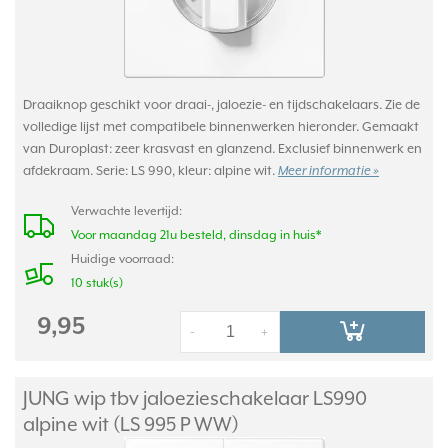
Draaiknop geschikt voor draai-, jaloezie- en tijdschakelaars. Zie de
volledige lijst met compatibele binnenwerken hieronder. Gemaakt
van Duroplast: zeer krasvast en glanzend. Exclusief binnenwerk en
afdekraam. Serie: LS 990, kleur: alpine wit.
Meer informatie »
Verwachte levertijd:
Voor maandag 21u besteld, dinsdag in huis*
Huidige voorraad:
10 stuk(s)
9,95
-
+
JUNG wip tbv jaloezieschakelaar LS990
alpine wit (LS 995 P WW)