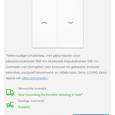
Tweevoudige schakelwip, met pijlsymbolen voor
jaloezieschakelaar 509 VU of jaloezie-impulsdrukker 539 VU.
Gemaakt van Duroplast: zeer krasvast en glanzend. Inclusief
klemstuk, exclusief binnenwerk en afdekraam. Serie: LS 990, kleur:
alpine wit.
Meer informatie »
Verwachte levertijd:
Voor maandag 21u besteld, dinsdag in huis*
Huidige voorraad:
5 stuk(s)