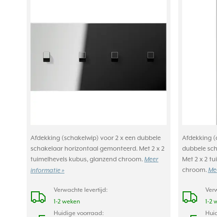
Afdekking (schakelwip) voor 2 x een dubbele
Afdekking (
schakelaar horizontaal gemonteerd. Met 2 x 2
dubbele sch
tuimelhevels kubus, glanzend chroom.
Met 2 x 2 t
Meer
chroom.
Mee
informatie »
Verwachte levertijd:
Verw
1-2 weken
1-2 
Huidige voorraad:
Huid