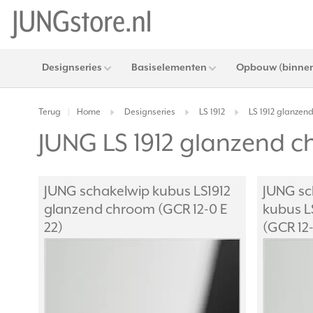
Designseries
Basiselementen
Opbouw (binnen
Terug
Home
Designseries
LS 1912
LS 1912 glanzen
|
JUNG LS 1912 glanzend 
JUNG schakelwip kubus LS1912
JUNG sc
glanzend chroom (GCR 12-0 E
kubus L
22)
(GCR 12-