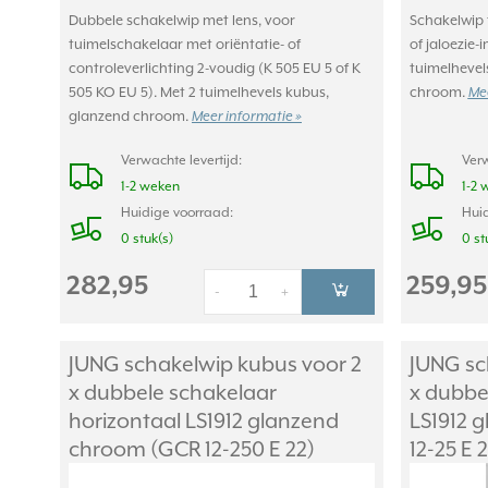
Dubbele schakelwip met lens, voor
Schakelwip 
tuimelschakelaar met oriëntatie- of
of jaloezie-
controleverlichting 2-voudig (K 505 EU 5 of K
tuimelhevel
505 KO EU 5). Met 2 tuimelhevels kubus,
chroom.
Mee
glanzend chroom.
Meer informatie »
Verwachte levertijd:
Verw
1-2 weken
1-2 
Huidige voorraad:
Huid
0 stuk(s)
0 st
282,95
259,95
-
+
JUNG schakelwip kubus voor 2
JUNG sc
x dubbele schakelaar
x dubbe
horizontaal LS1912 glanzend
LS1912 
chroom (GCR 12-250 E 22)
12-25 E 