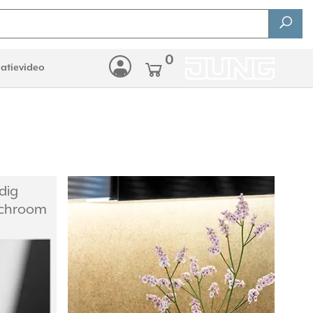
0
latievideo
dig
 chroom