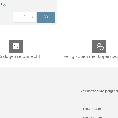
uk(s)
-
+
5 dagen retourrecht
veilig kopen met kopersbe
Veelbezochte pagina
JUNG LS990