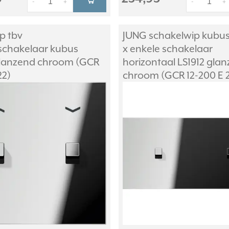
-
+
-
+
p tbv
JUNG schakelwip kubus
eschakelaar kubus
x enkele schakelaar
glanzend chroom (GCR
horizontaal LS1912 gla
22)
chroom (GCR 12-200 E 