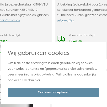
tbv jaloezieschakelaar K 509 VEU
Afdekking (schakelwip) voor 2 x e
impulsdrukker K 539 VEU. 2
schakelaar horizontaal gemonteerd
s kubus met pijlsymbolen, glanzen
tuimelhevel kubus, glanzend chr
r informatie »
informatie »
achte levertijd:
Verwachte levertijd:
weken
1-2 weken
ige voorraad:
Huidige voorraad:
Wij gebruiken cookies
uk(s)
0 stuk(s)
372,95
Om u de beste ervaring te bieden gebruiken wij cookies
-
+
-
+
voor websiteanalyse en (gepersonaliseerde) advertenties.
Lees meer in ons
privacybeleid
. Wilt u alleen noodzakelijke
hakelwip kubus voor 2
cookies? Klik dan
hier
.
le schakelaar verticaal
glanzend chroom (GCR
Cookies accepteren
22)