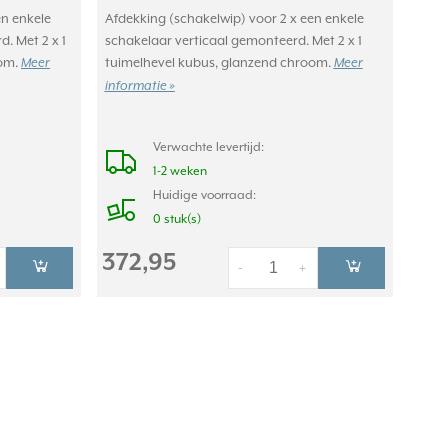
en enkele
Afdekking (schakelwip) voor 2 x een enkele
. Met 2 x 1
schakelaar verticaal gemonteerd. Met 2 x 1
oom.
tuimelhevel kubus, glanzend chroom.
Meer
Meer
informatie »
Verwachte levertijd:
1-2 weken
Huidige voorraad:
0 stuk(s)
372,95
-
+