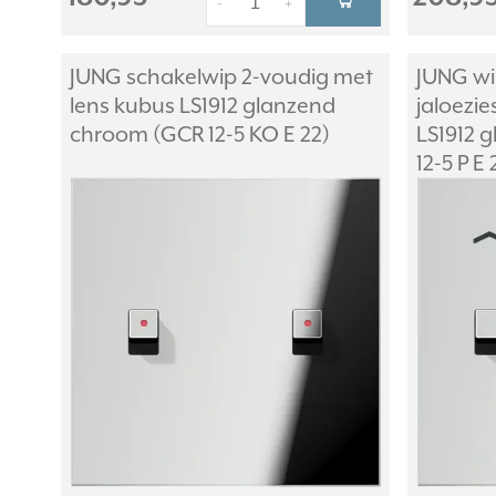
-
+
JUNG schakelwip 2-voudig met
JUNG wi
lens kubus LS1912 glanzend
jaloezi
chroom (GCR 12-5 KO E 22)
LS1912 
12-5 P E 