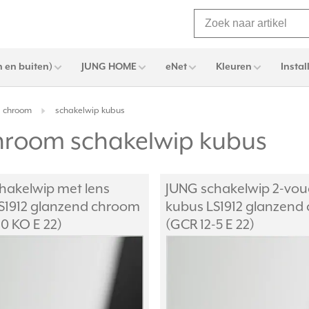
 en buiten)
JUNG HOME
eNet
Kleuren
Instal
d chroom
schakelwip kubus
chroom schakelwip kubus
hakelwip met lens
JUNG schakelwip 2-vou
S1912 glanzend chroom
kubus LS1912 glanzend
0 KO E 22)
(GCR 12-5 E 22)