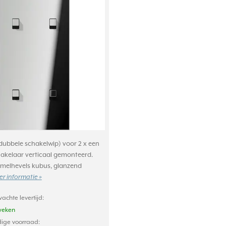
dubbele schakelwip) voor 2 x een
akelaar verticaal gemonteerd.
uimelhevels kubus, glanzend
r informatie »
achte levertijd:
weken
ige voorraad: