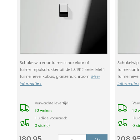
Schakelwip voor tuimelschakelaar of
Schakelwip 
tuimelimpulsdrukker uit de LS 1912 serie. Met 1
tuimelcontr
tuimelhevel kubus, glanzend chroom.
tuimelhevel
Meer
informatie »
informatie »
Verwachte levertijd:
Verw
1-2 weken
1-2 
Huidige voorraad:
Huid
0 stuk(s)
0 st
180,95
208,9