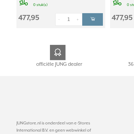
0 stuk(s)
0 st
477,95
477,95
-
+
officiële JUNG dealer
36
JUNGstore.nl is onderdeel van e-Stores
International B.V. en geen webwinkel of