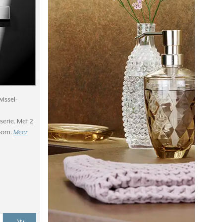
issel-
serie. Met 2
room.
Meer