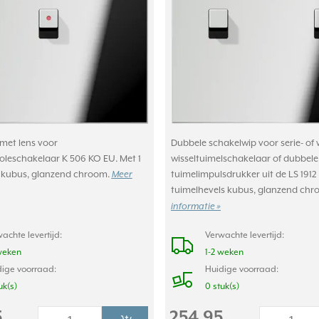
met lens voor
Dubbele schakelwip voor serie- of w
oleschakelaar K 506 KO EU. Met 1
wisseltuimelschakelaar of dubbele
 kubus, glanzend chroom.
tuimelimpulsdrukker uit de LS 1912 
Meer
tuimelhevels kubus, glanzend ch
informatie »
achte levertijd:
Verwachte levertijd:
weken
1-2 weken
ige voorraad:
Huidige voorraad:
uk(s)
0 stuk(s)
5
254,95