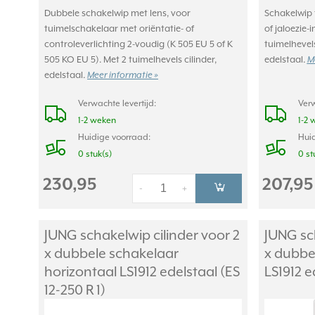
Dubbele schakelwip met lens, voor
Schakelwip 
tuimelschakelaar met oriëntatie- of
of jaloezie-
controleverlichting 2-voudig (K 505 EU 5 of K
tuimelhevels
505 KO EU 5). Met 2 tuimelhevels cilinder,
edelstaal.
M
edelstaal.
Meer informatie »
Verwachte levertijd:
Verw
1-2 weken
1-2 
Huidige voorraad:
Huid
0 stuk(s)
0 st
230,95
207,95
-
+
JUNG schakelwip cilinder voor 2
JUNG sch
x dubbele schakelaar
x dubbe
horizontaal LS1912 edelstaal (ES
LS1912 e
12-250 R 1)