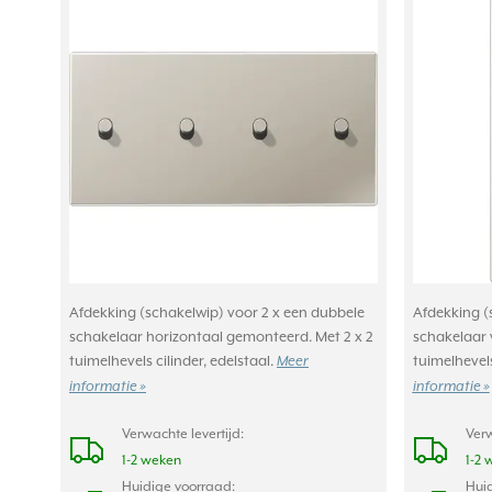
Afdekking (schakelwip) voor 2 x een dubbele
Afdekking (
schakelaar horizontaal gemonteerd. Met 2 x 2
schakelaar 
tuimelhevels cilinder, edelstaal.
tuimelhevels
Meer
informatie »
informatie »
Verwachte levertijd:
Verw
1-2 weken
1-2 
Huidige voorraad:
Huid