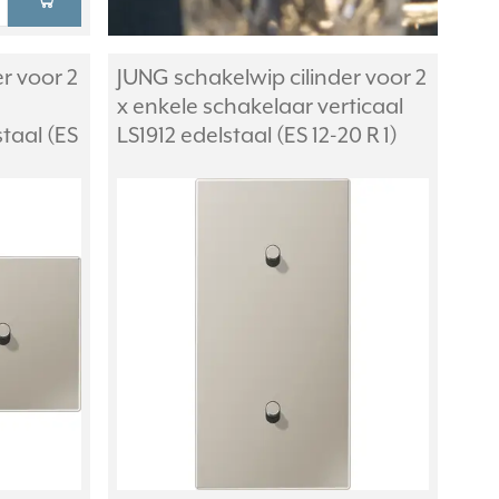
r voor 2
JUNG schakelwip cilinder voor 2
x enkele schakelaar verticaal
staal (ES
LS1912 edelstaal (ES 12-20 R 1)