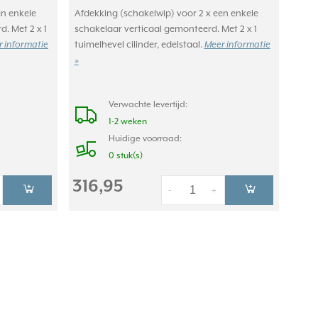
en enkele
Afdekking (schakelwip) voor 2 x een enkele
. Met 2 x 1
schakelaar verticaal gemonteerd. Met 2 x 1
tuimelhevel cilinder, edelstaal.
 informatie
Meer informatie
»
Verwachte levertijd:
1-2 weken
Huidige voorraad:
0 stuk(s)
316,95
-
+