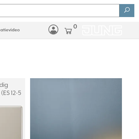
0
latievideo
dig
 (ES 12-5