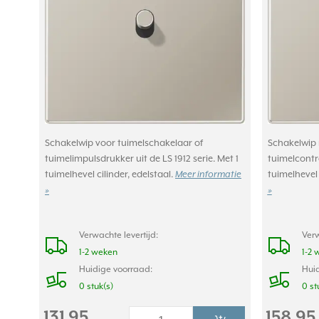
Schakelwip voor tuimelschakelaar of
Schakelwip 
tuimelimpulsdrukker uit de LS 1912 serie. Met 1
tuimelcontr
tuimelhevel cilinder, edelstaal.
tuimelhevel 
Meer informatie
»
»
Verwachte levertijd:
Verw
1-2 weken
1-2 
Huidige voorraad:
Huid
0 stuk(s)
0 st
131,95
158,95