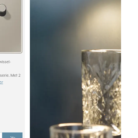
issel-
serie. Met 2
er