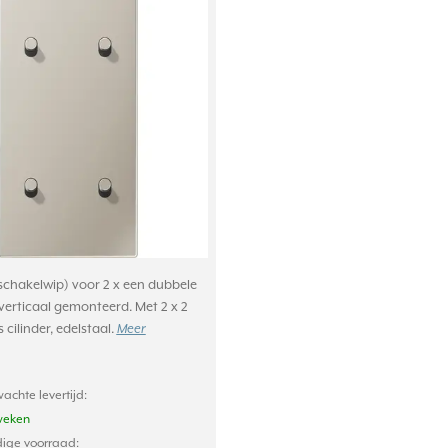
schakelwip) voor 2 x een dubbele
verticaal gemonteerd. Met 2 x 2
 cilinder, edelstaal.
Meer
achte levertijd:
weken
ige voorraad: