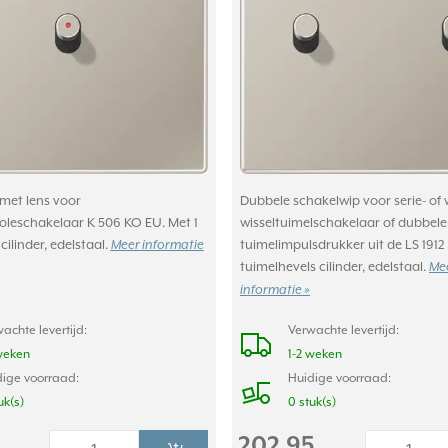
met lens voor
Dubbele schakelwip voor serie- of w
oleschakelaar K 506 KO EU. Met 1
wisseltuimelschakelaar of dubbele
cilinder, edelstaal.
tuimelimpulsdrukker uit de LS 1912 
Meer informatie
tuimelhevels cilinder, edelstaal.
Me
informatie »
achte levertijd:
Verwachte levertijd:
weken
1-2 weken
ige voorraad:
Huidige voorraad:
uk(s)
0 stuk(s)
202,95