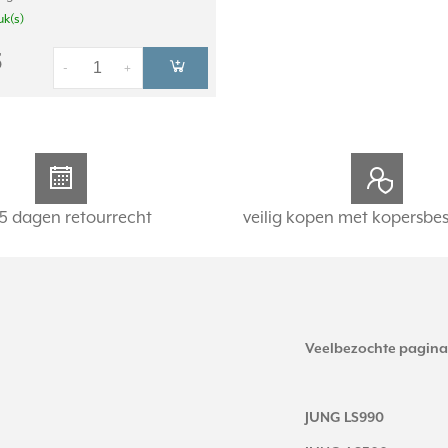
uk(s)
5
-
+
5 dagen retourrecht
veilig kopen met kopersbe
Veelbezochte pagina
JUNG LS990