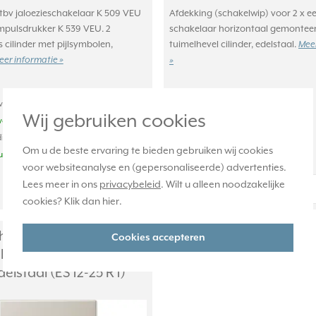
tbv jaloezieschakelaar K 509 VEU
Afdekking (schakelwip) voor 2 x e
impulsdrukker K 539 VEU. 2
schakelaar horizontaal gemonteerd
 cilinder met pijlsymbolen,
tuimelhevel cilinder, edelstaal.
Meer
eer informatie »
»
achte levertijd:
Verwachte levertijd:
Wij gebruiken cookies
weken
1-2 weken
ige voorraad:
Huidige voorraad:
Om u de beste ervaring te bieden gebruiken wij cookies
uk(s)
0 stuk(s)
voor websiteanalyse en (gepersonaliseerde) advertenties.
316,95
Lees meer in ons
privacybeleid
. Wilt u alleen noodzakelijke
-
+
-
+
cookies? Klik dan
hier
.
akelwip cilinder voor 2
Cookies accepteren
le schakelaar verticaal
delstaal (ES 12-25 R 1)