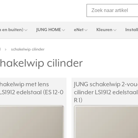
 en buiten)
JUNG HOME
eNet
Kleuren
Instal
l
schakelwip cilinder
chakelwip cilinder
hakelwip met lens
JUNG schakelwip 2-vou
 LS1912 edelstaal (ES 12-0
cilinder LS1912 edelstaal
R 1)