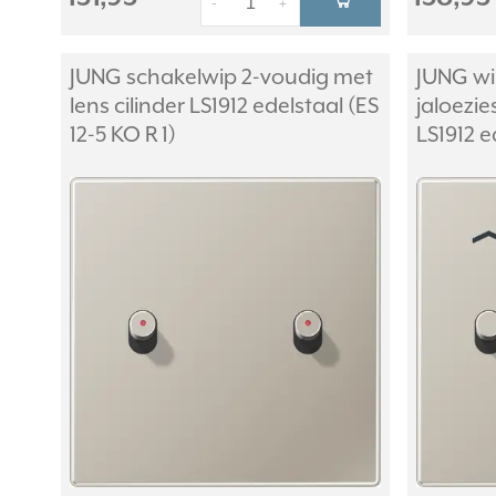
-
+
JUNG schakelwip 2-voudig met
JUNG wi
lens cilinder LS1912 edelstaal (ES
jaloezie
12-5 KO R 1)
LS1912 ed