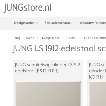
Designseries
Basiselementen
Opbouw (binnen
Terug
Home
Designseries
LS 1912
LS 1912 edelstaa
|
JUNG LS 1912 edelstaal s
JUNG schakelwip cilinder LS1912
JUNG sc
edelstaal (ES 12-0 R 1)
cilinder
KO R 1)