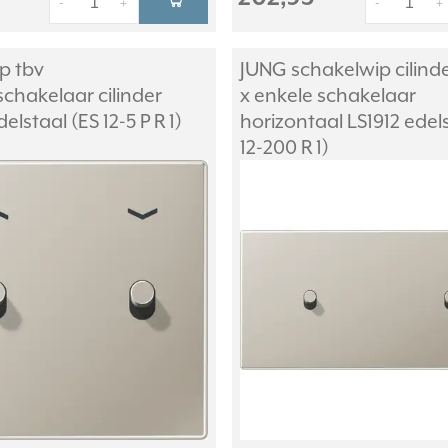
-
+
-
+
p tbv
JUNG schakelwip cilinde
schakelaar cilinder
x enkele schakelaar
elstaal (ES 12-5 P R 1)
horizontaal LS1912 edel
12-200 R 1)