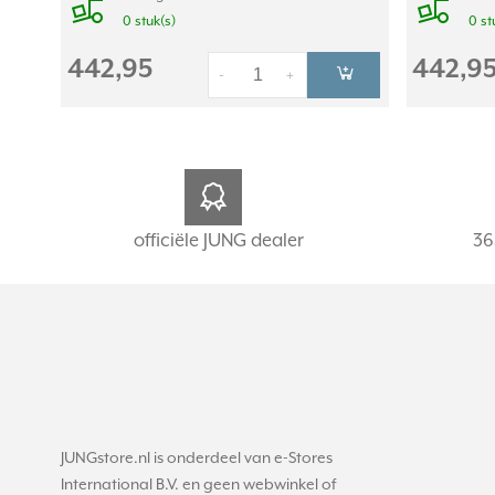
0 stuk(s)
0 st
442,95
442,9
-
+
officiële JUNG dealer
36
JUNGstore.nl is onderdeel van e-Stores
International B.V. en geen webwinkel of