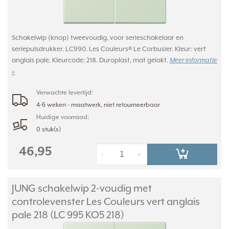
Schakelwip (knop) tweevoudig, voor serieschakelaar en
seriepulsdrukker. LC990. Les Couleurs® Le Corbusier. Kleur: vert
anglais pale. Kleurcode: 218. Duroplast, mat gelakt.
Meer informatie
»
Verwachte levertijd:
4-6 weken - maatwerk, niet retourneerbaar
Huidige voorraad:
0 stuk(s)
46,95
-
+
JUNG schakelwip 2-voudig met
controlevenster Les Couleurs vert anglais
pale 218 (LC 995 KO5 218)