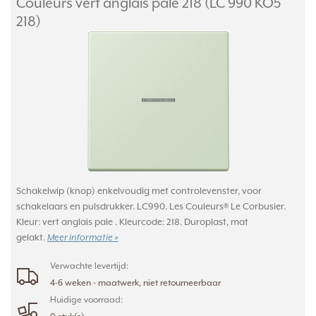
Couleurs vert anglais pale 218 (LC 990 KO5
218)
Schakelwip (knop) enkelvoudig met controlevenster, voor
schakelaars en pulsdrukker. LC990. Les Couleurs® Le Corbusier.
Kleur: vert anglais pale . Kleurcode: 218. Duroplast, mat
gelakt.
Meer informatie »
Verwachte levertijd:
4-6 weken - maatwerk, niet retourneerbaar
Huidige voorraad: