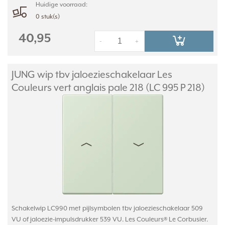
Huidige voorraad:
0 stuk(s)
40,95
-
+
JUNG wip tbv jaloezieschakelaar Les
Couleurs vert anglais pale 218 (LC 995 P 218)
Schakelwip LC990 met pijlsymbolen tbv jaloezieschakelaar 509
VU of jaloezie-impulsdrukker 539 VU. Les Couleurs® Le Corbusier.