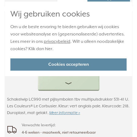
Wij gebruiken cookies
JUNG schakelwip met pijlsymbolen Les
Couleurs vert anglais pale 218 (LC 990 P 218)
Om u de beste ervaring te bieden gebruiken wij cookies
voor websiteanalyse en (gepersonaliseerde) advertenties.
Lees meer in ons
privacybeleid
. Wilt u alleen noodzakelijke
cookies? Klik dan
hier
.
Cookies accepteren
Schakelwip LC990 met pijlsymbolen tbv multipulsdrukker 531-41 U.
Les Couleurs® Le Corbusier. Kleur: vert anglais pale. Kleurcode: 218.
Duroplast, mat gelakt.
Meer informatie »
Verwachte levertijd:
4-6 weken - maatwerk, niet retourneerbaar