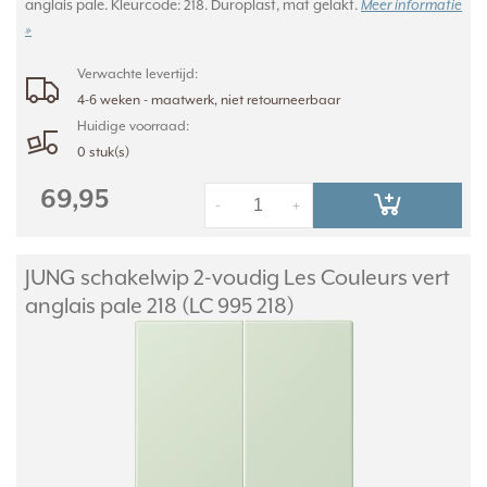
anglais pale. Kleurcode: 218. Duroplast, mat gelakt.
Meer informatie
»
Verwachte levertijd:
4-6 weken - maatwerk, niet retourneerbaar
Huidige voorraad:
0 stuk(s)
69,95
-
+
JUNG schakelwip 2-voudig Les Couleurs vert
anglais pale 218 (LC 995 218)