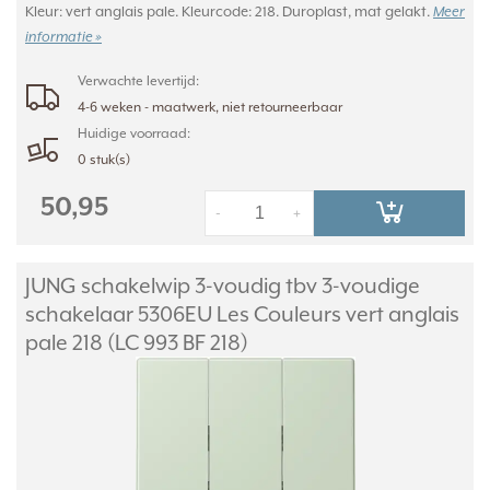
Kleur: vert anglais pale. Kleurcode: 218. Duroplast, mat gelakt.
Meer
informatie »
Verwachte levertijd:
4-6 weken - maatwerk, niet retourneerbaar
Huidige voorraad:
0 stuk(s)
50,95
-
+
JUNG schakelwip 3-voudig tbv 3-voudige
schakelaar 5306EU Les Couleurs vert anglais
pale 218 (LC 993 BF 218)