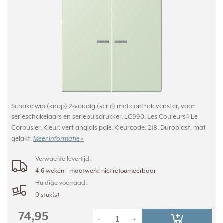
Schakelwip (knop) 2-voudig (serie) met controlevenster, voor
serieschakelaars en seriepulsdrukker. LC990. Les Couleurs® Le
Corbusier. Kleur: vert anglais pale. Kleurcode: 218. Duroplast, mat
gelakt.
Meer informatie »
Verwachte levertijd:
4-6 weken - maatwerk, niet retourneerbaar
Huidige voorraad:
0 stuk(s)
74,95
-
+