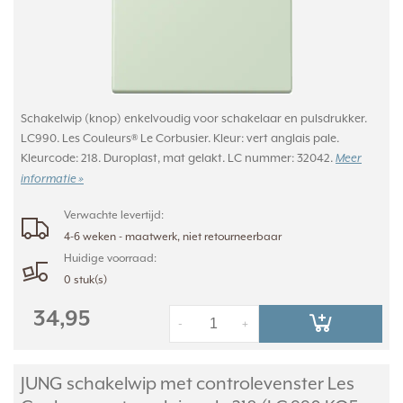
Schakelwip (knop) enkelvoudig voor schakelaar en pulsdrukker.
LC990. Les Couleurs® Le Corbusier. Kleur: vert anglais pale.
Kleurcode: 218. Duroplast, mat gelakt. LC nummer: 32042.
Meer
informatie »
Verwachte levertijd:
4-6 weken - maatwerk, niet retourneerbaar
Huidige voorraad:
0 stuk(s)
34,95
-
+
JUNG schakelwip met controlevenster Les