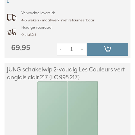
»
Verwachte levertijd:
4-6 weken - maatwerk, niet retourneerbaar
Huidige voorraad:
0 stuk(s)
69,95
-
+
JUNG schakelwip 2-voudig Les Couleurs vert
anglais clair 217 (LC 995 217)