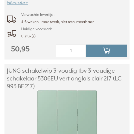
informatie »
Verwachte levertijd:
4-6 weken - maatwerk, niet retourneerbaar
Huidige voorraad:
0 stuk(s)
50,95
-
+
JUNG schakelwip 3-voudig tbv 3-voudige
schakelaar 5306EU vert anglais clair 217 (LC
993 BF 217)