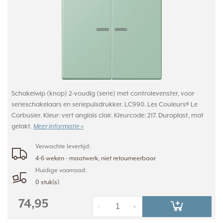
Schakelwip (knop) 2-voudig (serie) met controlevenster, voor
serieschakelaars en seriepulsdrukker. LC990. Les Couleurs® Le
Corbusier. Kleur: vert anglais clair. Kleurcode: 217. Duroplast, mat
gelakt.
Meer informatie »
Verwachte levertijd:
4-6 weken - maatwerk, niet retourneerbaar
Huidige voorraad:
0 stuk(s)
74,95
-
+