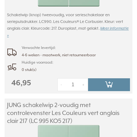
Schakelwip (knop) tweevoudig, voor serieschakelaar en
seriepulsdrukker. LC990. Les Couleurs® Le Corbusier. Kleur: vert
anglais clair. Kleurcode: 217. Duroplast, mat gelakt.
Meer informatie
»
Verwachte levertijd:
4-6 weken - maatwerk, niet retourneerbaar
Huidige voorraad:
0 stuk(s)
46,95
-
+
JUNG schakelwip 2-voudig met
controlevenster Les Couleurs vert anglais
clair 217 (LC 995 KO5 217)