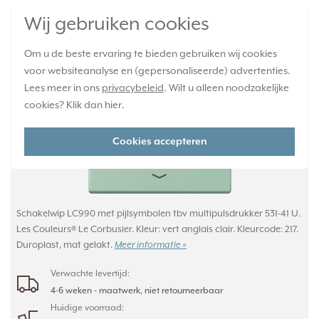
Wij gebruiken cookies
JUNG schakelwip met pijlsymbolen Les
Couleurs vert anglais clair 217 (LC 990 P 217)
Om u de beste ervaring te bieden gebruiken wij cookies
voor websiteanalyse en (gepersonaliseerde) advertenties.
Lees meer in ons
privacybeleid
. Wilt u alleen noodzakelijke
cookies? Klik dan
hier
.
Cookies accepteren
Schakelwip LC990 met pijlsymbolen tbv multipulsdrukker 531-41 U.
Les Couleurs® Le Corbusier. Kleur: vert anglais clair. Kleurcode: 217.
Duroplast, mat gelakt.
Meer informatie »
Verwachte levertijd:
4-6 weken - maatwerk, niet retourneerbaar
Huidige voorraad: