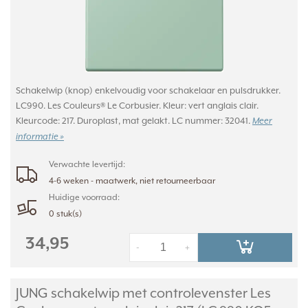
Schakelwip (knop) enkelvoudig voor schakelaar en pulsdrukker.
LC990. Les Couleurs® Le Corbusier. Kleur: vert anglais clair.
Kleurcode: 217. Duroplast, mat gelakt. LC nummer: 32041.
Meer
informatie »
Verwachte levertijd:
4-6 weken - maatwerk, niet retourneerbaar
Huidige voorraad:
0 stuk(s)
34,95
-
+
JUNG schakelwip met controlevenster Les