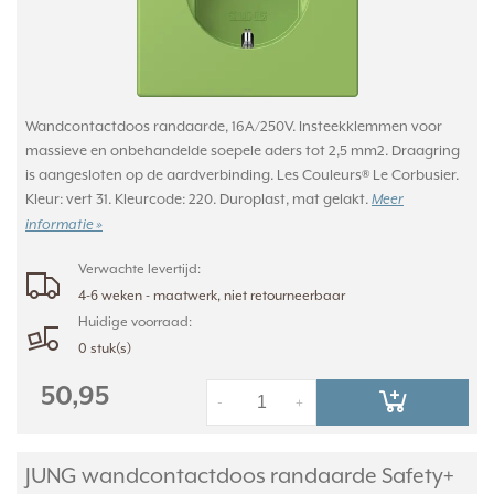
Wandcontactdoos randaarde, 16A/250V. Insteekklemmen voor
massieve en onbehandelde soepele aders tot 2,5 mm2. Draagring
is aangesloten op de aardverbinding. Les Couleurs® Le Corbusier.
Kleur: vert 31. Kleurcode: 220. Duroplast, mat gelakt.
Meer
informatie »
Verwachte levertijd:
4-6 weken - maatwerk, niet retourneerbaar
Huidige voorraad:
0 stuk(s)
50,95
-
+
JUNG wandcontactdoos randaarde Safety+