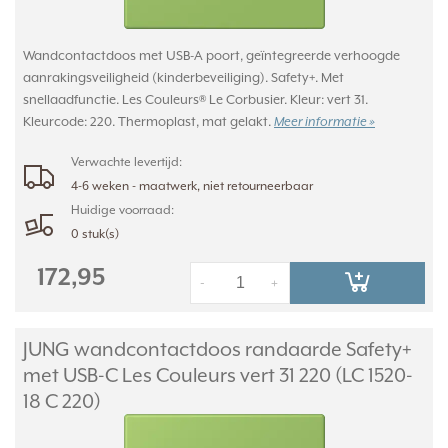
Wandcontactdoos met USB-A poort, geïntegreerde verhoogde
aanrakingsveiligheid (kinderbeveiliging). Safety+. Met
snellaadfunctie. Les Couleurs® Le Corbusier. Kleur: vert 31.
Kleurcode: 220. Thermoplast, mat gelakt.
Meer informatie »
Verwachte levertijd:
4-6 weken - maatwerk, niet retourneerbaar
Huidige voorraad:
0 stuk(s)
172,95
-
+
JUNG wandcontactdoos randaarde Safety+
met USB-C Les Couleurs vert 31 220 (LC 1520-
18 C 220)