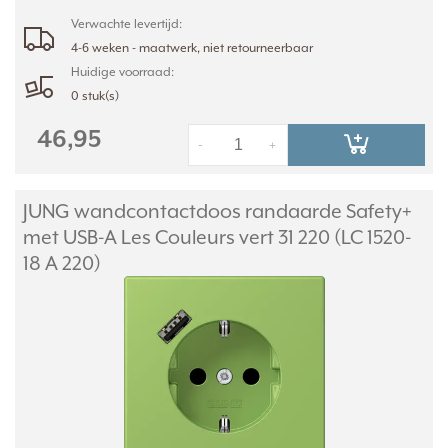
Verwachte levertijd:
4-6 weken - maatwerk, niet retourneerbaar
Huidige voorraad:
0 stuk(s)
46,95
-
+
JUNG wandcontactdoos randaarde Safety+
met USB-A Les Couleurs vert 31 220 (LC 1520-
18 A 220)