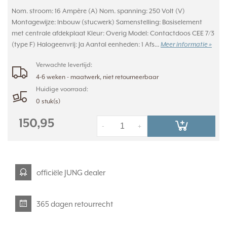
Nom. stroom: 16 Ampère (A) Nom. spanning: 250 Volt (V)
Montagewijze: Inbouw (stucwerk) Samenstelling: Basiselement
met centrale afdekplaat Kleur: Overig Model: Contactdoos CEE 7/3
(type F) Halogeenvrij: Ja Aantal eenheden: 1 Afs...
Meer informatie »
Verwachte levertijd:
4-6 weken - maatwerk, niet retourneerbaar
Huidige voorraad:
0 stuk(s)
150,95
-
+
officiële JUNG dealer
365 dagen retourrecht