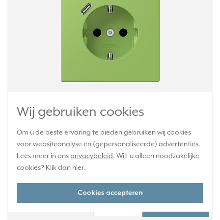
Wandcontactdoos randaarde met USB-C poort. Voorzien van
verhoogde aanrakingsveiligheid (kinderbeveiliging). Met
Wij gebruiken cookies
snellaadfunctie. Les Couleurs® Le Corbusier. Kleur: vert 31.
Kleurcode: 220. Thermoplast, mat gelakt.
Meer informatie »
Om u de beste ervaring te bieden gebruiken wij cookies
voor websiteanalyse en (gepersonaliseerde) advertenties.
Verwachte levertijd:
Lees meer in ons
privacybeleid
. Wilt u alleen noodzakelijke
4-6 weken - maatwerk, niet retourneerbaar
cookies? Klik dan
hier
.
Huidige voorraad:
0 stuk(s)
Cookies accepteren
172,95
-
+