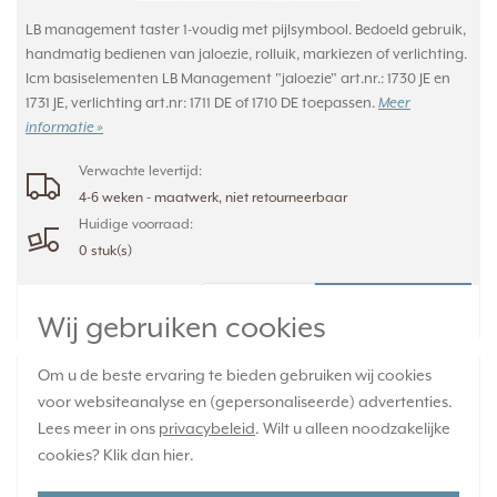
LB management taster 1-voudig met pijlsymbool. Bedoeld gebruik,
handmatig bedienen van jaloezie, rolluik, markiezen of verlichting.
Icm basiselementen LB Management "jaloezie" art.nr.: 1730 JE en
1731 JE, verlichting art.nr: 1711 DE of 1710 DE toepassen.
Meer
informatie »
Verwachte levertijd:
4-6 weken - maatwerk, niet retourneerbaar
Huidige voorraad:
0 stuk(s)
77,95
-
+
Wij gebruiken cookies
JUNG dimmerknop 2-voudig serietastdimmer
Om u de beste ervaring te bieden gebruiken wij cookies
voor websiteanalyse en (gepersonaliseerde) advertenties.
Les Couleurs terre sienne brulee 31 235 (LC
Lees meer in ons
privacybeleid
. Wilt u alleen noodzakelijke
1702 235)
cookies? Klik dan
hier
.