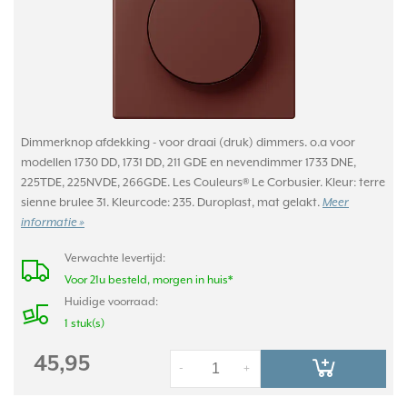
Dimmerknop afdekking - voor draai (druk) dimmers. o.a voor
modellen 1730 DD, 1731 DD, 211 GDE en nevendimmer 1733 DNE,
225TDE, 225NVDE, 266GDE. Les Couleurs® Le Corbusier. Kleur: terre
sienne brulee 31. Kleurcode: 235. Duroplast, mat gelakt.
Meer
informatie »
Verwachte levertijd:
Voor 21u besteld, morgen in huis*
Huidige voorraad:
1 stuk(s)
45,95
-
+