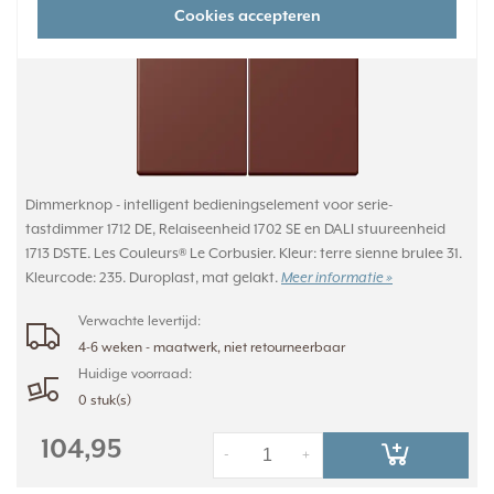
Cookies accepteren
Dimmerknop - intelligent bedieningselement voor serie-
tastdimmer 1712 DE, Relaiseenheid 1702 SE en DALI stuureenheid
1713 DSTE. Les Couleurs® Le Corbusier. Kleur: terre sienne brulee 31.
Kleurcode: 235. Duroplast, mat gelakt.
Meer informatie »
Verwachte levertijd:
4-6 weken - maatwerk, niet retourneerbaar
Huidige voorraad:
0 stuk(s)
104,95
-
+