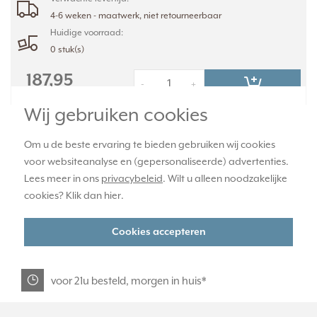
4-6 weken - maatwerk, niet retourneerbaar
Huidige voorraad:
0 stuk(s)
187,95
-
+
Wij gebruiken cookies
Om u de beste ervaring te bieden gebruiken wij cookies
officiële JUNG dealer
voor websiteanalyse en (gepersonaliseerde) advertenties.
Lees meer in ons
privacybeleid
. Wilt u alleen noodzakelijke
365 dagen retourrecht
cookies? Klik dan
hier
.
Cookies accepteren
veilig kopen met kopersbescherming
voor 21u besteld, morgen in huis*