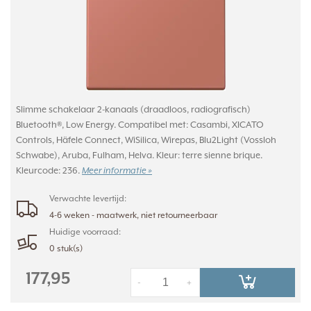
Slimme schakelaar 2-kanaals (draadloos, radiografisch)
Bluetooth®, Low Energy. Compatibel met: Casambi, XICATO
Controls, Häfele Connect, WiSilica, Wirepas, Blu2Light (Vossloh
Schwabe), Aruba, Fulham, Helva. Kleur: terre sienne brique.
Kleurcode: 236.
Meer informatie »
Verwachte levertijd:
4-6 weken - maatwerk, niet retourneerbaar
Huidige voorraad:
0 stuk(s)
177,95
-
+