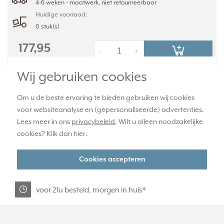
4-6 weken - maatwerk, niet retourneerbaar
Huidige voorraad:
0 stuk(s)
177,95
-
+
Wij gebruiken cookies
officiële JUNG dealer
Om u de beste ervaring te bieden gebruiken wij cookies
voor websiteanalyse en (gepersonaliseerde) advertenties.
Lees meer in ons
privacybeleid
. Wilt u alleen noodzakelijke
365 dagen retourrecht
cookies? Klik dan
hier
.
veilig kopen met kopersbescherming
Cookies accepteren
voor 21u besteld, morgen in huis*