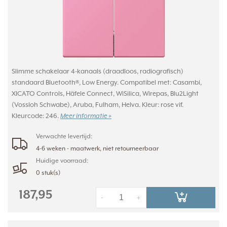
Slimme schakelaar 4-kanaals (draadloos, radiografisch)
standaard Bluetooth®, Low Energy. Compatibel met: Casambi,
XICATO Controls, Häfele Connect, WiSilica, Wirepas, Blu2Light
(Vossloh Schwabe), Aruba, Fulham, Helva. Kleur: rose vif.
Kleurcode: 246.
Meer informatie »
Verwachte levertijd:
4-6 weken - maatwerk, niet retourneerbaar
Huidige voorraad:
0 stuk(s)
187,95
-
+