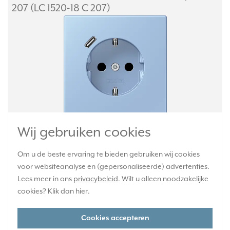
207 (LC 1520-18 C 207)
Wij gebruiken cookies
Wandcontactdoos randaarde met USB-C poort. Voorzien van
verhoogde aanrakingsveiligheid (kinderbeveiliging). Met
Om u de beste ervaring te bieden gebruiken wij cookies
snellaadfunctie. Les Couleurs® Le Corbusier. Kleur: outremer
moyen. Kleurcode: 207. Thermoplast, mat gelakt.
Meer informatie »
voor websiteanalyse en (gepersonaliseerde) advertenties.
Lees meer in ons
privacybeleid
. Wilt u alleen noodzakelijke
Verwachte levertijd:
cookies? Klik dan
hier
.
4-6 weken - maatwerk, niet retourneerbaar
Huidige voorraad:
Cookies accepteren
0 stuk(s)