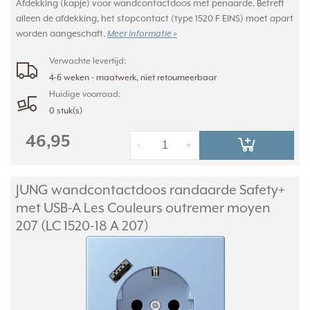
Afdekking (kapje) voor wandcontactdoos met penaarde. Betreft
alleen de afdekking, het stopcontact (type 1520 F EINS) moet apart
worden aangeschaft.
Meer informatie »
Verwachte levertijd:
4-6 weken - maatwerk, niet retourneerbaar
Huidige voorraad:
0 stuk(s)
46,95
-
+
JUNG wandcontactdoos randaarde Safety+
met USB-A Les Couleurs outremer moyen
207 (LC 1520-18 A 207)