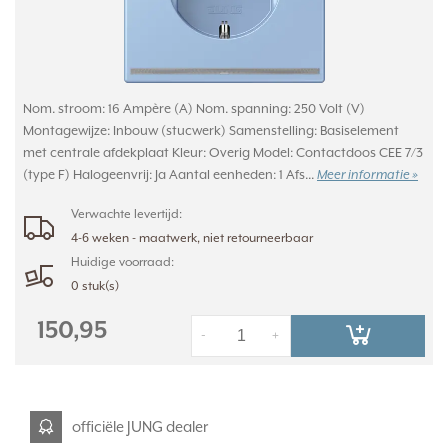
Nom. stroom: 16 Ampère (A) Nom. spanning: 250 Volt (V)
Montagewijze: Inbouw (stucwerk) Samenstelling: Basiselement
met centrale afdekplaat Kleur: Overig Model: Contactdoos CEE 7/3
(type F) Halogeenvrij: Ja Aantal eenheden: 1 Afs...
Meer informatie »
Verwachte levertijd:
4-6 weken - maatwerk, niet retourneerbaar
Huidige voorraad:
0 stuk(s)
150,95
-
+
officiële JUNG dealer