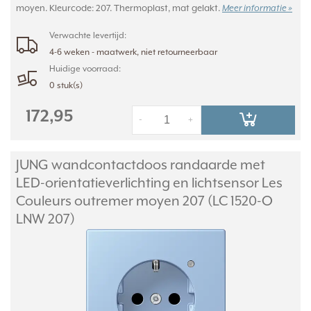
moyen. Kleurcode: 207. Thermoplast, mat gelakt.
Meer informatie »
Verwachte levertijd:
4-6 weken - maatwerk, niet retourneerbaar
Huidige voorraad:
0 stuk(s)
172,95
-
+
JUNG wandcontactdoos randaarde met
LED-orientatieverlichting en lichtsensor Les
Couleurs outremer moyen 207 (LC 1520-O
LNW 207)