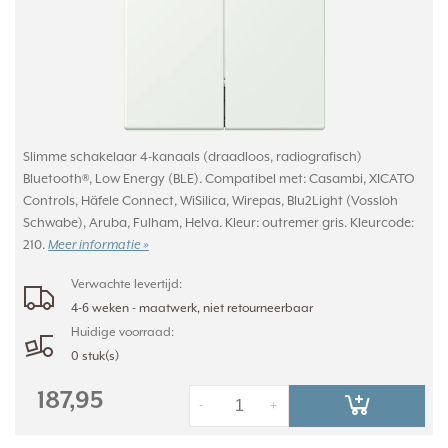
Slimme schakelaar 4-kanaals (draadloos, radiografisch)
Bluetooth®, Low Energy (BLE). Compatibel met: Casambi, XICATO
Controls, Häfele Connect, WiSilica, Wirepas, Blu2Light (Vossloh
Schwabe), Aruba, Fulham, Helva. Kleur: outremer gris. Kleurcode:
210.
Meer informatie »
Verwachte levertijd:
4-6 weken - maatwerk, niet retourneerbaar
Huidige voorraad:
0 stuk(s)
187,95
-
+