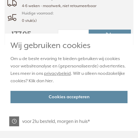
4-6 weken - maatwerk, niet retourneerbaar
Huidige voorraad:
0 stuk(s)
177,95
-
+
Wij gebruiken cookies
Om u de beste ervaring te bieden gebruiken wij cookies
officiële JUNG dealer
voor websiteanalyse en (gepersonaliseerde) advertenties.
Lees meer in ons
privacybeleid
. Wilt u alleen noodzakelijke
cookies? Klik dan
hier
.
365 dagen retourrecht
Cookies accepteren
veilig kopen met kopersbescherming
voor 21u besteld, morgen in huis*