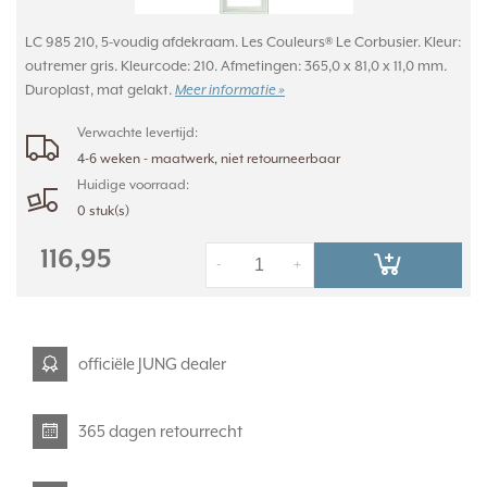
LC 985 210, 5-voudig afdekraam. Les Couleurs® Le Corbusier. Kleur:
outremer gris. Kleurcode: 210. Afmetingen: 365,0 x 81,0 x 11,0 mm.
Duroplast, mat gelakt.
Meer informatie »
Verwachte levertijd:
4-6 weken - maatwerk, niet retourneerbaar
Huidige voorraad:
0 stuk(s)
116,95
-
+
officiële JUNG dealer
365 dagen retourrecht