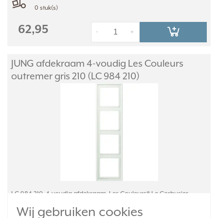
0 stuk(s)
62,95
-
+
JUNG afdekraam 4-voudig Les Couleurs
outremer gris 210 (LC 984 210)
LC 984 210, 4-voudig afdekraam. Les Couleurs® Le Corbusier.
Kleur: outremer gris. Kleurcode: 210. Afmetingen: 294,0 x 81,0 x 11,0
Wij gebruiken cookies
mm. Duroplast, mat gelakt.
Meer informatie »