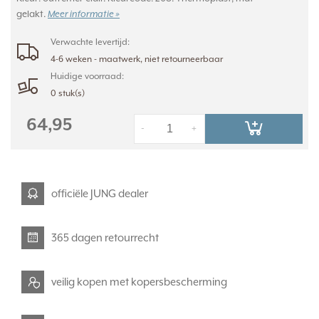
gelakt.
Meer informatie »
Verwachte levertijd:
4-6 weken - maatwerk, niet retourneerbaar
Huidige voorraad:
0 stuk(s)
64,95
-
+
officiële JUNG dealer
365 dagen retourrecht
veilig kopen met kopersbescherming