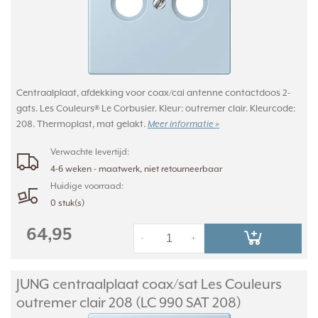
Centraalplaat, afdekking voor coax/cai antenne contactdoos 2-
gats. Les Couleurs® Le Corbusier. Kleur: outremer clair. Kleurcode:
208. Thermoplast, mat gelakt.
Meer informatie »
Verwachte levertijd:
4-6 weken - maatwerk, niet retourneerbaar
Huidige voorraad:
0 stuk(s)
64,95
-
+
JUNG centraalplaat coax/
sat Les Couleurs
outremer clair 208 (LC 990 SAT 208)