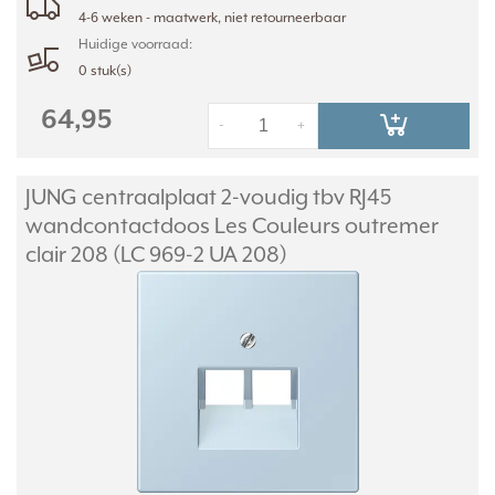
4-6 weken - maatwerk, niet retourneerbaar
Huidige voorraad:
0 stuk(s)
64,95
-
+
JUNG centraalplaat 2-voudig tbv RJ45
wandcontactdoos Les Couleurs outremer
clair 208 (LC 969-2 UA 208)