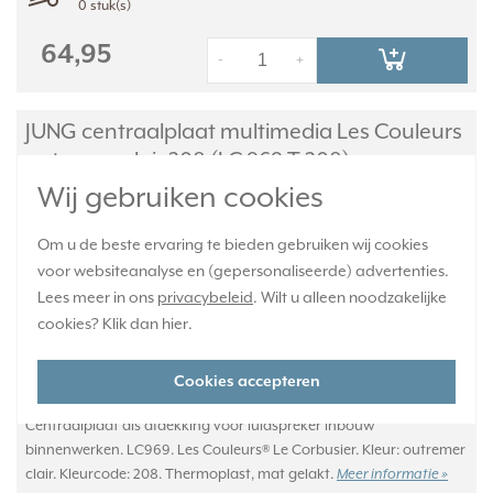
0 stuk(s)
64,95
-
+
JUNG centraalplaat multimedia Les Couleurs
outremer clair 208 (LC 969 T 208)
Wij gebruiken cookies
Om u de beste ervaring te bieden gebruiken wij cookies
voor websiteanalyse en (gepersonaliseerde) advertenties.
Lees meer in ons
privacybeleid
. Wilt u alleen noodzakelijke
cookies? Klik dan
hier
.
Cookies accepteren
Centraalplaat als afdekking voor luidspreker inbouw
binnenwerken. LC969. Les Couleurs® Le Corbusier. Kleur: outremer
clair. Kleurcode: 208. Thermoplast, mat gelakt.
Meer informatie »