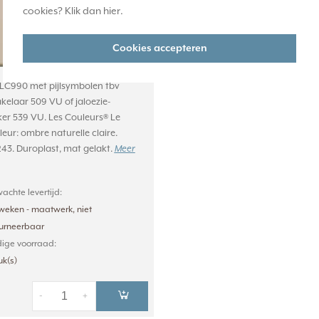
cookies? Klik dan
hier
.
Cookies accepteren
LC990 met pijlsymbolen tbv
kelaar 509 VU of jaloezie-
er 539 VU. Les Couleurs® Le
leur: ombre naturelle claire.
243. Duroplast, mat gelakt.
Meer
achte levertijd:
weken - maatwerk, niet
ourneerbaar
ige voorraad:
uk(s)
-
+