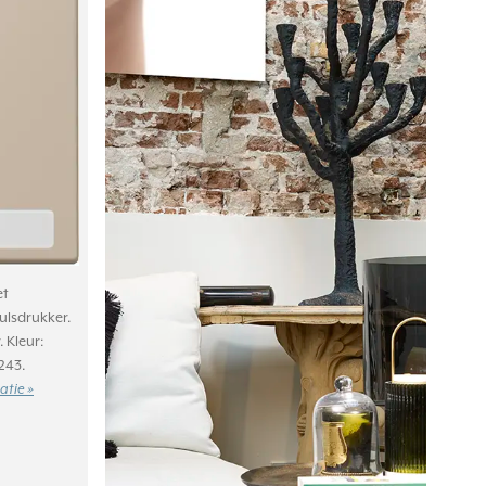
et
ulsdrukker.
 Kleur:
243.
atie »