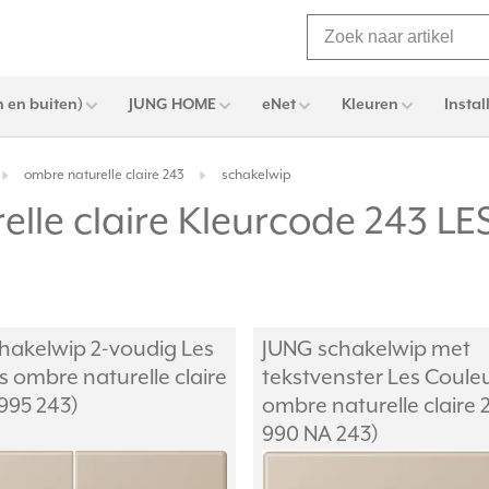
 en buiten)
JUNG HOME
eNet
Kleuren
Instal
ombre naturelle claire 243
schakelwip
elle claire Kleurcode 243 
hakelwip 2-voudig Les
JUNG schakelwip met
 ombre naturelle claire
tekstvenster Les Coule
995 243)
ombre naturelle claire 
990 NA 243)