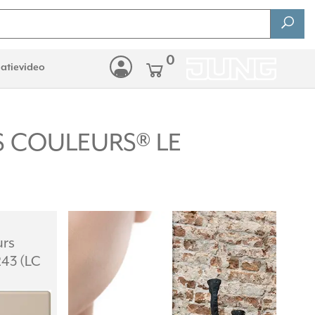
0
latievideo
LES COULEURS® LE
urs
243 (LC