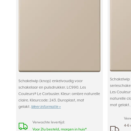
Schakelwip 
Schakelwip (knop) enkelvoudig voor
serieschake
schakelaar en pulsdrukker. LC990. Les
Les Couleur
Couleurs® Le Corbusier. Kleur: ombre naturelle
naturelle cl
claire. Kleurcode: 243. Duroplast, mat
mat gelakt.
gelakt.
Meer informatie »
Verw
Verwachte levertijd:
4-6 
Voor 21u besteld, morgen in huis*