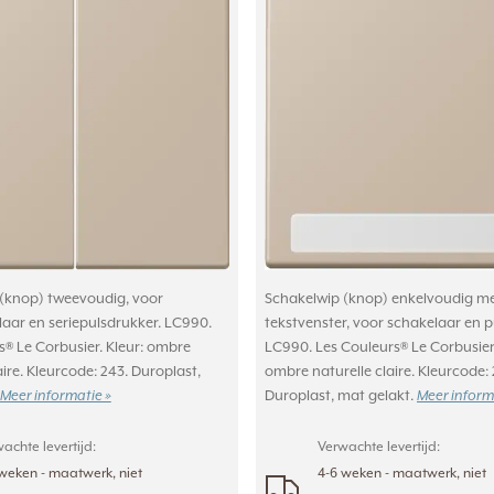
(knop) tweevoudig, voor
Schakelwip (knop) enkelvoudig m
laar en seriepulsdrukker. LC990.
tekstvenster, voor schakelaar en p
s® Le Corbusier. Kleur: ombre
LC990. Les Couleurs® Le Corbusier.
aire. Kleurcode: 243. Duroplast,
ombre naturelle claire. Kleurcode: 
Meer informatie »
Duroplast, mat gelakt.
Meer inform
achte levertijd:
Verwachte levertijd:
weken - maatwerk, niet
4-6 weken - maatwerk, niet