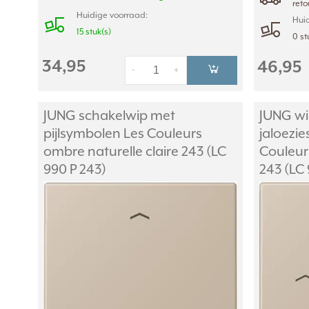
ret
Huidige voorraad:
Huid
15 stuk(s)
0 st
34,95
46,95
-
+
JUNG schakelwip met
JUNG wi
pijlsymbolen Les Couleurs
jaloezi
ombre naturelle claire 243 (LC
Couleurs
990 P 243)
243 (LC 