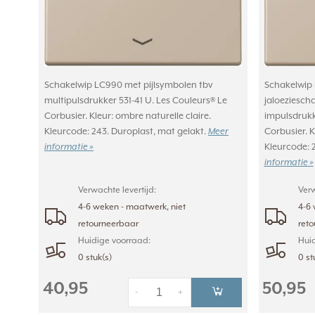
Schakelwip LC990 met pijlsymbolen tbv
Schakelwip 
multipulsdrukker 531-41 U. Les Couleurs® Le
jaloeziescha
Corbusier. Kleur: ombre naturelle claire.
impulsdrukk
Kleurcode: 243. Duroplast, mat gelakt.
Meer
Corbusier. K
informatie »
Kleurcode: 
informatie »
Verwachte levertijd:
Verw
4-6 weken - maatwerk, niet
4-6 
retourneerbaar
ret
Huidige voorraad:
Huid
0 stuk(s)
0 st
40,95
50,95
-
+