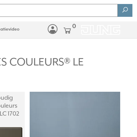
0
latievideo
LES COULEURS® LE
oudig
ouleurs
(LC 1702