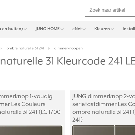
 en buiten)
JUNG HOME
eNet
Kleuren
Instal
ombre naturelle 31 241
dimmerknoppen
turelle 31 Kleurcode 241 
mmerknop 1-voudig
JUNG dimmerknop 2-v
mer Les Couleurs
serietastdimmer Les C
turelle 31 241 (LC 1700
ombre naturelle 31 241 
241)