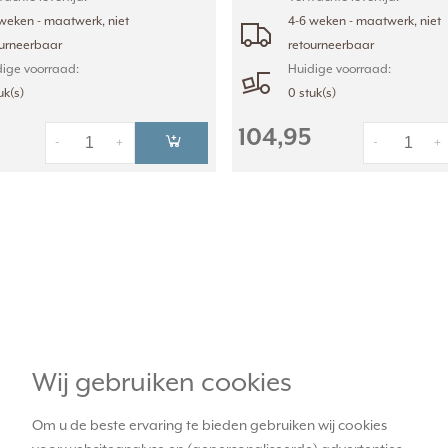
weken - maatwerk, niet
4-6 weken - maatwerk, niet
ourneerbaar
retourneerbaar
ige voorraad:
Huidige voorraad:
uk(s)
0 stuk(s)
104,95
-
+
-
+
Wij gebruiken cookies
Om u de beste ervaring te bieden gebruiken wij cookies