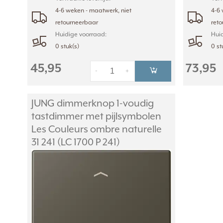
4-6 weken - maatwerk, niet
4-6 
retourneerbaar
ret
Huidige voorraad:
Huid
0 stuk(s)
0 st
45,95
73,95
-
+
JUNG dimmerknop 1-voudig
tastdimmer met pijlsymbolen
Les Couleurs ombre naturelle
31 241 (LC 1700 P 241)