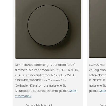
Dimmerknop afdekking - voor draai (druk)
LC1700 man
dimmers. o.a voor modellen 1730 DD, 1731 DD,
voudig, voo
211 GDE en nevendimmer 1733 DNE, 225TDE,
schakelacto
225NVDE, 266GDE. Les Couleurs® Le
1713DSTE, 17
Corbusier. Kleur: ombre naturelle 31.
naturelle 31
Kleurcode: 241. Duroplast, mat gelakt.
Meer
gelakt.
Meer
informatie »
Verwachte levertijd:
Verw