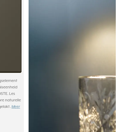
ngselement
aiseenheid
DSTE. Les
re naturelle
gelakt.
Meer