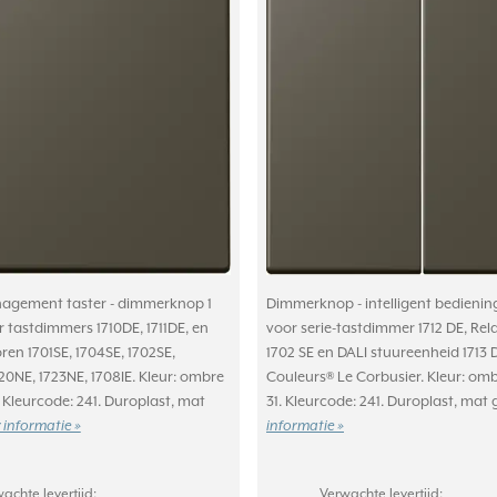
agement taster - dimmerknop 1
Dimmerknop - intelligent bedieni
r tastdimmers 1710DE, 1711DE, en
voor serie-tastdimmer 1712 DE, Rel
ren 1701SE, 1704SE, 1702SE,
1702 SE en DALI stuureenheid 1713 
20NE, 1723NE, 1708IE. Kleur: ombre
Couleurs® Le Corbusier. Kleur: omb
. Kleurcode: 241. Duroplast, mat
31. Kleurcode: 241. Duroplast, mat 
 informatie »
informatie »
achte levertijd:
Verwachte levertijd: