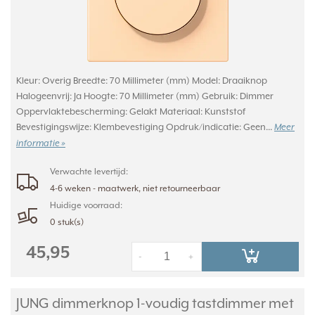
Kleur: Overig Breedte: 70 Millimeter (mm) Model: Draaiknop
Halogeenvrij: Ja Hoogte: 70 Millimeter (mm) Gebruik: Dimmer
Oppervlaktebescherming: Gelakt Materiaal: Kunststof
Bevestigingswijze: Klembevestiging Opdruk/indicatie: Geen...
Meer
informatie »
Verwachte levertijd:
4-6 weken - maatwerk, niet retourneerbaar
Huidige voorraad:
0 stuk(s)
45,95
-
+
JUNG dimmerknop 1-voudig tastdimmer met