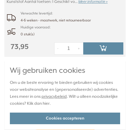
Kunststof Aantal toetsen: 1 Geschikt vo...
Meer informatie »
Verwachte levertijd:
4-6 weken - maatwerk, niet retourneerbaar
Huidige voorraad:
0 stuk(s)
73,95
-
+
JUNG dimmerknop 2-voudig serietastdimmer
Wij gebruiken cookies
Les Couleurs ocre 223 (LC 1702 223)
Om u de beste ervaring te bieden gebruiken wij cookies
voor websiteanalyse en (gepersonaliseerde) advertenties.
Lees meer in ons
privacybeleid
. Wilt u alleen noodzakelijke
cookies? Klik dan
hier
.
Cookies accepteren