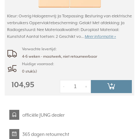
Kleur: Overig Halogeenvrij: Ja Toepassing: Besturing van elektrische
verbruikers Oppervlaktebescherming: Gelakt Met afdekking: Ja
Radiogestuurd: Nee Materiaalkwaliteit: Duroplast Materiaal:
Kunststof Aantal toetsen: 2 Geschikt vo...
Meer informatie »
Verwachte levertijd:
4-6 weken - maatwerk, niet retourneerbaar
Huidige voorraad:
0 stuk(s)
104,95
-
+
officiële JUNG dealer
365 dagen retourrecht