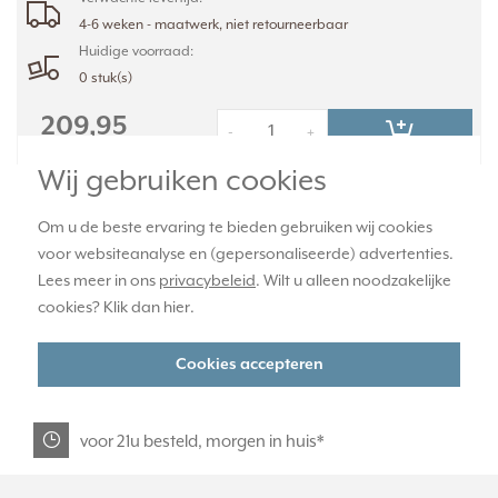
4-6 weken - maatwerk, niet retourneerbaar
Huidige voorraad:
0 stuk(s)
209,95
-
+
Wij gebruiken cookies
Om u de beste ervaring te bieden gebruiken wij cookies
officiële JUNG dealer
voor websiteanalyse en (gepersonaliseerde) advertenties.
Lees meer in ons
privacybeleid
. Wilt u alleen noodzakelijke
365 dagen retourrecht
cookies? Klik dan
hier
.
Cookies accepteren
veilig kopen met kopersbescherming
voor 21u besteld, morgen in huis*