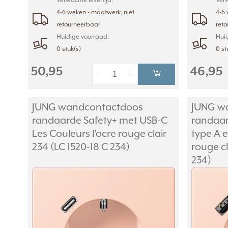
Verwachte levertijd:
Verw
4-6 weken - maatwerk, niet
4-6 
retourneerbaar
ret
Huidige voorraad:
Huid
0 stuk(s)
0 st
50,95
46,95
-
+
JUNG wandcontactdoos
JUNG w
randaarde Safety+ met USB-C
randaar
Les Couleurs l'ocre rouge clair
type A e
234 (LC 1520-18 C 234)
rouge cl
234)