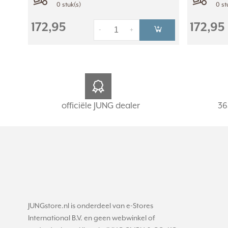
0 stuk(s)
0 st
172,95
172,95
-
+
officiële JUNG dealer
36
JUNGstore.nl is onderdeel van e-Stores
International B.V. en geen webwinkel of