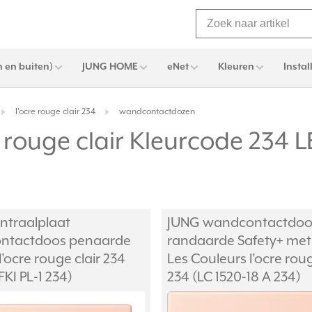
 en buiten)
JUNG HOME
eNet
Kleuren
Instal
I'ocre rouge clair 234
wandcontactdozen
 rouge clair Kleurcode 234
ntraalplaat
JUNG wandcontactdoo
ntactdoos penaarde
randaarde Safety+ met
l'ocre rouge clair 234
Les Couleurs l'ocre roug
FKI PL-1 234)
234 (LC 1520-18 A 234)