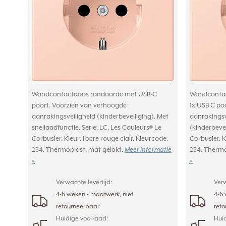
Wandcontactdoos randaarde met USB-C
Wandcontac
poort. Voorzien van verhoogde
1x USB C po
aanrakingsveiligheid (kinderbeveiliging). Met
aanrakingsv
snellaadfunctie. Serie: LC, Les Couleurs® Le
(kinderbevei
Corbusier. Kleur: l'ocre rouge clair. Kleurcode:
Corbusier. K
234. Thermoplast, mat gelakt.
Meer informatie
234. Thermo
»
»
Verwachte levertijd:
Verw
4-6 weken - maatwerk, niet
4-6 
retourneerbaar
ret
Huidige voorraad:
Huid