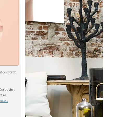
ntegreerde
Corbusier.
 234.
atie »