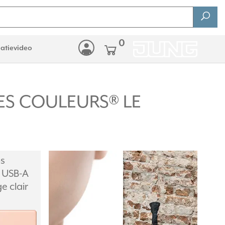
0
latievideo
 LES COULEURS® LE
s
 USB-A
e clair