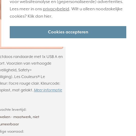
voor websiteanalyse en (gepersonaliseerde) advertenties.
Lees meer in ons
privacybeleid
. Wilt u alleen noodzakelijke
cookies? Klik dan
hier
.
Cookies accepteren
tdoos randaarde met 1x USB A en
ort. Voorzien van verhoogde
eiligheid, Safety+
liging). Les Couleurs® Le
leur: l'ocre rouge clair. Kleurcode:
plast, mat gelakt.
Meer informatie
achte levertijd:
weken - maatwerk, niet
ourneerbaar
ige voorraad: