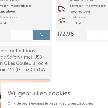
achte levertijd:
Verwachte levertijd:
weken - maatwerk, niet
4-6 weken - maatwerk, niet
ourneerbaar
retourneerbaar
ige voorraad:
Huidige voorraad:
uk(s)
0 stuk(s)
172,95
-
+
-
+
andcontactdoos
de Safety+ met USB
n C Les Couleurs l'ocre
air 234 (LC 1520-15 CA
Wij gebruiken cookies
Om u de beste ervaring te bieden gebruiken wij cookies