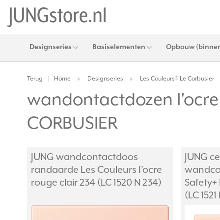
Designseries
Basiselementen
Opbouw (binnen
Terug
Home
Designseries
Les Couleurs® Le Corbusier
|
wandontactdozen I'ocre
CORBUSIER
JUNG wandcontactdoos
JUNG ce
randaarde Les Couleurs I'ocre
wandco
rouge clair 234 (LC 1520 N 234)
Safety+ 
(LC 1521 