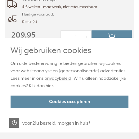
4-6 weken - maatwerk, niet retourneerbaar
Huidige voorraad:
0 stuk(s)
209,95
-
+
Wij gebruiken cookies
Om u de beste ervaring te bieden gebruiken wij cookies
officiële JUNG dealer
voor websiteanalyse en (gepersonaliseerde) advertenties.
Lees meer in ons
privacybeleid
. Wilt u alleen noodzakelijke
365 dagen retourrecht
cookies? Klik dan
hier
.
Cookies accepteren
veilig kopen met kopersbescherming
voor 21u besteld, morgen in huis*