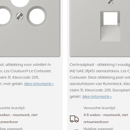
t, afdekking voor satelliet-tv
Centraalplaat - afdekking 1-voudi
s. Les Couleurs® Le Corbusier.
IAE/UAE (RJ45) aansluitdoos. Les 
laire 31. Kleurcode: 205.
Corbusier. Deze afdekking past oo
, mat gelakt.
Meer informatie »
aansluitdozen van Rutenbeck. Kleu
claire 31. Kleurcode: 205. Duroplas
gelakt.
Meer informatie »
achte levertijd:
Verwachte levertijd:
weken - maatwerk, niet
4-6 weken - maatwerk, niet
ourneerbaar
retourneerbaar
ige voorraad:
Huidige voorraad: