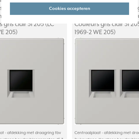
ntraalplaat
JUNG centraalplaat
stiging 1-voudig met
klikbevestiging 2-voud
Cookies accepteren
ng keystone houder Les
draagring keystone ho
 gris clair 31 205 (LC
Couleurs gris clair 31 20
WE 205)
1969-2 WE 205)
at - afdekking met draagring tbv
Centraalplaat - afdekking met dra