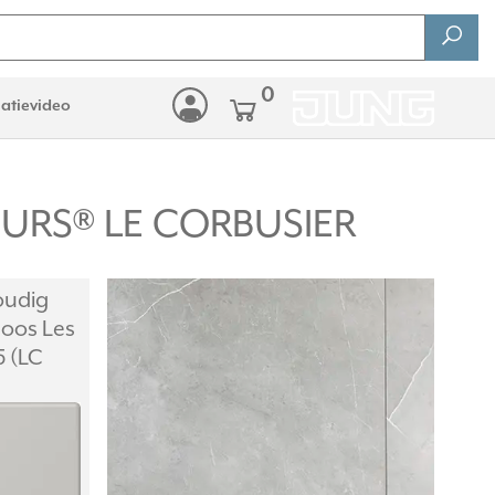
0
latievideo
ULEURS® LE CORBUSIER
oudig
oos Les
5 (LC