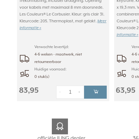
trekontlasting, inclusief draagring. Opening
keystone. K
voor kabels met maximaal 8 mm doorsnede.
x 19,3 mm. V
Les Couleurs® Le Corbusier. Kleur: gris clair 31.
combineren
Kleurcode: 205. Thermoplast, mat gelakt.
Meer
Couleurs® Le
informatie »
Kleurcode 2
informatie »
Verwachte levertijd:
Verw
4-6 weken - maatwerk, niet
4-6 
retourneerbaar
ret
Huidige voorraad:
Huid
0 stuk(s)
0 st
83,95
63,95
-
+
officiële JUNG dealer
36