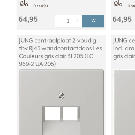
0 stuk(s)
0 st
64,95
64,95
-
+
JUNG centraalplaat 2-voudig
JUNG ce
tbv RJ45 wandcontactdoos Les
incl. d
Couleurs gris clair 31 205 (LC
gris cla
969-2 UA 205)