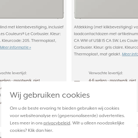
lind met klembevestiging, inclusief
Afdekking (met klikbevestiging) v
es Couleurs® Le Corbusier. Kleur:
laadcontactdozen met artikelnum
31. Kleurcode: 205. Thermoplast,
CA WW of USB 15 CA SW. Les Coule
Meer informatie »
Corbusier. Kleur: gris claire. Kleurc
Thermoplast, mat gelakt.
Meer inf
achte levertijd:
Verwachte levertijd:
weken - maatwerk, niet
4-6 weken - maatwerk, niet
ourneerbaar
retourneerbaar
Wij gebruiken cookies
ige voorraad:
Huidige voorraad:
uk(s)
0 stuk(s)
Om u de beste ervaring te bieden gebruiken wij cookies
64,95
voor websiteanalyse en (gepersonaliseerde) advertenties.
-
+
-
+
Lees meer in ons
privacybeleid
. Wilt u alleen noodzakelijke
cookies? Klik dan
hier
.