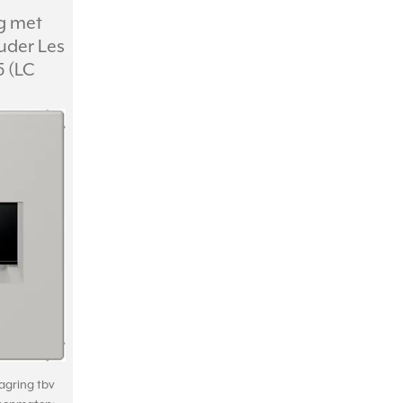
ig met
uder Les
5 (LC
agring tbv