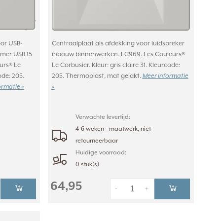
oor USB-
Centraalplaat als afdekking voor luidspreker
mer USB 15
inbouw binnenwerken. LC969. Les Couleurs®
urs® Le
Le Corbusier. Kleur: gris claire 31. Kleurcode:
ode: 205.
205. Thermoplast, mat gelakt.
Meer informatie
ormatie »
»
Verwachte levertijd:
4-6 weken - maatwerk, niet
retourneerbaar
Huidige voorraad:
0 stuk(s)
64,95
-
+