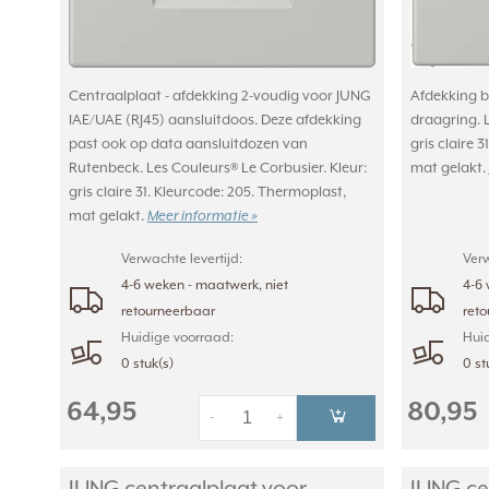
Centraalplaat - afdekking 2-voudig voor JUNG
Afdekking b
IAE/UAE (RJ45) aansluitdoos. Deze afdekking
draagring. L
past ook op data aansluitdozen van
gris claire 
Rutenbeck. Les Couleurs® Le Corbusier. Kleur:
mat gelakt.
gris claire 31. Kleurcode: 205. Thermoplast,
mat gelakt.
Meer informatie »
Verwachte levertijd:
Verw
4-6 weken - maatwerk, niet
4-6 
retourneerbaar
ret
Huidige voorraad:
Huid
0 stuk(s)
0 st
64,95
80,95
-
+