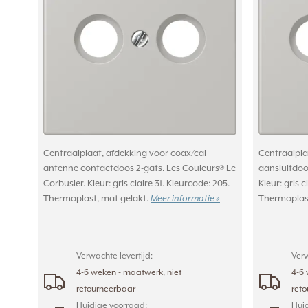
Centraalplaat, afdekking voor coax/cai
Centraalplaa
antenne contactdoos 2-gats. Les Couleurs® Le
aansluitdoo
Corbusier. Kleur: gris claire 31. Kleurcode: 205.
Kleur: gris c
Thermoplast, mat gelakt.
Meer informatie »
Thermoplast
Verwachte levertijd:
Verw
4-6 weken - maatwerk, niet
4-6 
retourneerbaar
ret
Huidige voorraad:
Huid