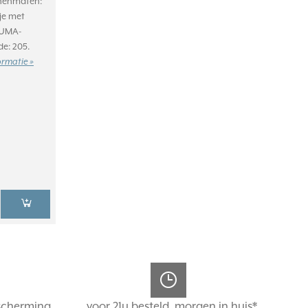
nnenmaten:
fje met
 UMA-
de: 205.
ormatie »
scherming
voor 21u besteld, morgen in huis*