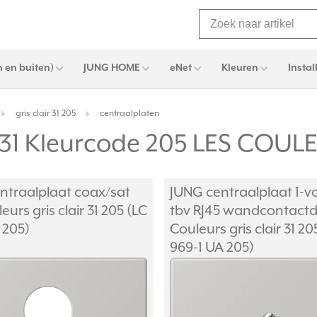
 en buiten)
JUNG HOME
eNet
Kleuren
Instal
gris clair 31 205
centraalplaten
ir 31 Kleurcode 205 LES CO
ntraalplaat coax/
sat
JUNG centraalplaat 1-v
eurs gris clair 31 205 (LC
tbv RJ45 wandcontactd
 205)
Couleurs gris clair 31 20
969-1 UA 205)