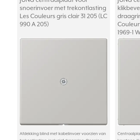
JUNG centraalplaat voor
JUNG ce
snoerinvoer met trekontlasting
klikbeve
Les Couleurs gris clair 31 205 (LC
draagri
990 A 205)
Couleurs
1969-1 
Afdekking blind met kabelinvoer voorzien van
Centraalpla