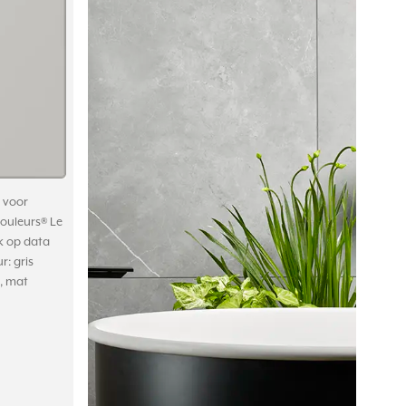
g voor
Couleurs® Le
k op data
r: gris
t, mat