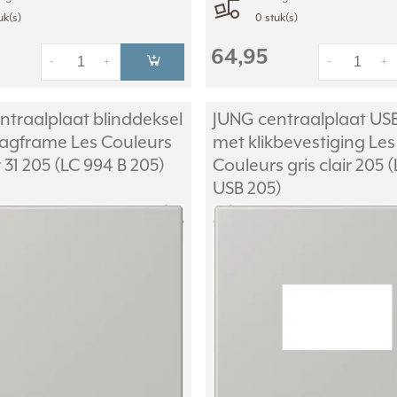
uk(s)
0 stuk(s)
64,95
-
+
-
+
ntraalplaat blinddeksel
JUNG centraalplaat US
raagframe Les Couleurs
met klikbevestiging Les
ir 31 205 (LC 994 B 205)
Couleurs gris clair 205 
USB 205)