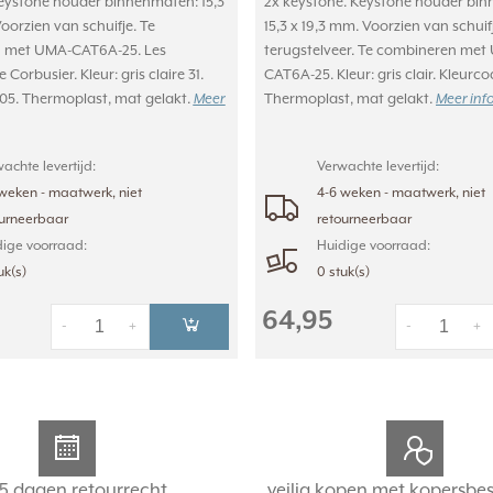
eystone houder binnenmaten: 15,3
2x keystone. Keystone houder bi
oorzien van schuifje. Te
15,3 x 19,3 mm. Voorzien van schui
 met UMA-CAT6A-25. Les
terugstelveer. Te combineren met
 Corbusier. Kleur: gris claire 31.
CAT6A-25. Kleur: gris clair. Kleurco
05. Thermoplast, mat gelakt.
Meer
Thermoplast, mat gelakt.
Meer inf
achte levertijd:
Verwachte levertijd:
weken - maatwerk, niet
4-6 weken - maatwerk, niet
ourneerbaar
retourneerbaar
ige voorraad:
Huidige voorraad:
uk(s)
0 stuk(s)
64,95
-
+
-
+
5 dagen retourrecht
veilig kopen met kopersbe