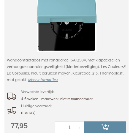
Wandcontactdoos met randaarde 16A/250V, met klapdeksel en
verhoogde aanrakingsveiligheid (kinderbeveiliging). Les Couleurs®
Le Corbusier. Kleur: ceruleen moyen. Kleurcode: 213. Thermoplast,
mat gelakt.
Meer informatie »
Verwachte levertijd:
4-6 weken - maatwerk, niet retourneerbaar
Huidige voorraad:
0 stuk(s)
77,95
-
+