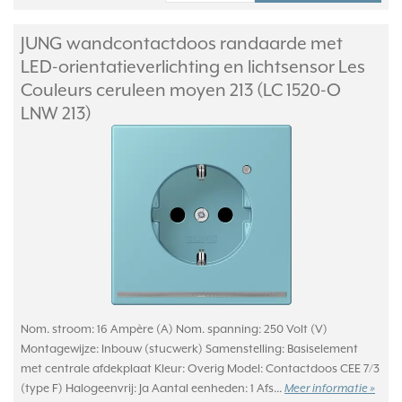
JUNG wandcontactdoos randaarde met
LED-orientatieverlichting en lichtsensor Les
Couleurs ceruleen moyen 213 (LC 1520-O
LNW 213)
Nom. stroom: 16 Ampère (A) Nom. spanning: 250 Volt (V)
Montagewijze: Inbouw (stucwerk) Samenstelling: Basiselement
met centrale afdekplaat Kleur: Overig Model: Contactdoos CEE 7/3
(type F) Halogeenvrij: Ja Aantal eenheden: 1 Afs...
Meer informatie »