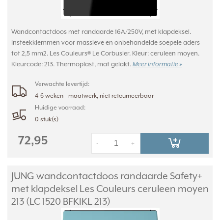
Wandcontactdoos met randaarde 16A/250V, met klapdeksel.
Insteekklemmen voor massieve en onbehandelde soepele aders
tot 2,5 mm2. Les Couleurs® Le Corbusier. Kleur: ceruleen moyen.
Kleurcode: 213. Thermoplast, mat gelakt.
Meer informatie »
Verwachte levertijd:
4-6 weken - maatwerk, niet retourneerbaar
Huidige voorraad:
0 stuk(s)
72,95
-
+
JUNG wandcontactdoos randaarde Safety+
met klapdeksel Les Couleurs ceruleen moyen
213 (LC 1520 BFKIKL 213)