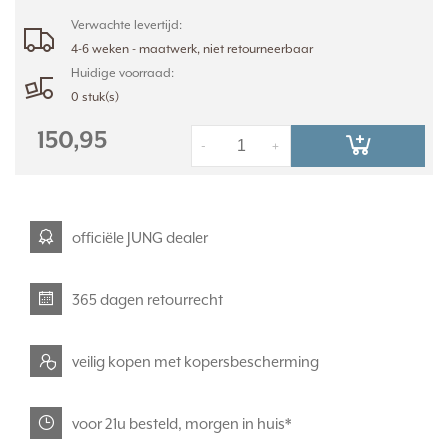
Verwachte levertijd:
4-6 weken - maatwerk, niet retourneerbaar
Huidige voorraad:
0 stuk(s)
150,95
-
+
officiële JUNG dealer
365 dagen retourrecht
veilig kopen met kopersbescherming
voor 21u besteld, morgen in huis*