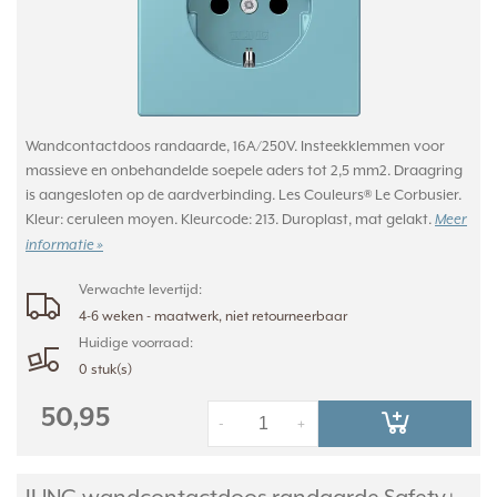
Wandcontactdoos randaarde, 16A/250V. Insteekklemmen voor
massieve en onbehandelde soepele aders tot 2,5 mm2. Draagring
is aangesloten op de aardverbinding. Les Couleurs® Le Corbusier.
Kleur: ceruleen moyen. Kleurcode: 213. Duroplast, mat gelakt.
Meer
informatie »
Verwachte levertijd:
4-6 weken - maatwerk, niet retourneerbaar
Huidige voorraad:
0 stuk(s)
50,95
-
+