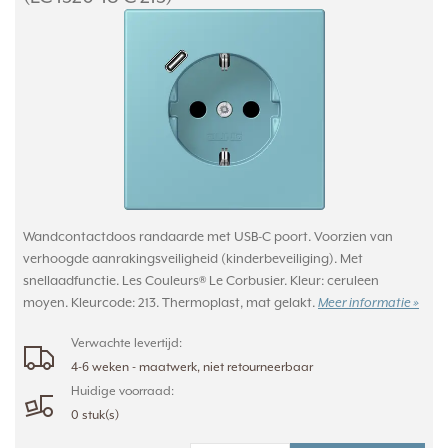
Wandcontactdoos randaarde met USB-C poort. Voorzien van
verhoogde aanrakingsveiligheid (kinderbeveiliging). Met
snellaadfunctie. Les Couleurs® Le Corbusier. Kleur: ceruleen
moyen. Kleurcode: 213. Thermoplast, mat gelakt.
Meer informatie »
Verwachte levertijd:
4-6 weken - maatwerk, niet retourneerbaar
Huidige voorraad:
0 stuk(s)