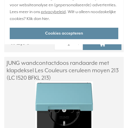
voor websiteanalyse en (gepersonaliseerde) advertenties.
Verwachte levertijd:
Lees meer in ons
privacybeleid
. Wilt u alleen noodzakelijke
4-6 weken - maatwerk, niet retourneerbaar
cookies? Klik dan
hier
.
Huidige voorraad:
0 stuk(s)
Cookies accepteren
172,95
-
+
JUNG wandcontactdoos randaarde met
klapdeksel Les Couleurs ceruleen moyen 213
(LC 1520 BFKL 213)