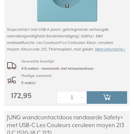
Stopcontact met USB-A poort, geïntegreerde verhoogde
aanrakingsveiligheid (kinderbeveiliging). Safety+. Met
snellaadfunctie. Les Couleurs® Le Corbusier. Kleur: ceruleen
moyen. Kleurcode: 213. Thermoplast, mat gelakt.
Meer informatie »
Verwachte levertijd:
4-6 weken - maatwerk, niet retourneerbaar
Huidige voorraad:
0 stuk(s)
172,95
-
+
JUNG wandcontactdoos randaarde Safety+
met USB-C Les Couleurs ceruleen moyen 213
(LC 1520-18 C 213)