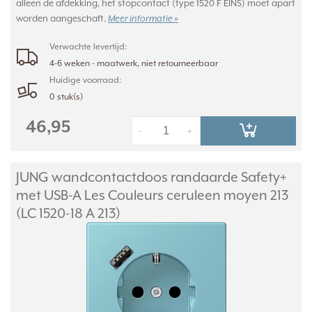
alleen de afdekking, het stopcontact (type 1520 F EINS) moet apart
worden aangeschaft.
Meer informatie »
Verwachte levertijd:
4-6 weken - maatwerk, niet retourneerbaar
Huidige voorraad:
0 stuk(s)
46,95
-
+
JUNG wandcontactdoos randaarde Safety+
met USB-A Les Couleurs ceruleen moyen 213
(LC 1520-18 A 213)