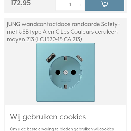
172,95
-
+
JUNG wandcontactdoos randaarde Safety+
met USB type A en C Les Couleurs ceruleen
moyen 213 (LC 1520-15 CA 213)
Wandcontactdoos randaarde met 1x USB A en 1x USB C poort.
Wij gebruiken cookies
Voorzien van verhoogde aanrakingsveiligheid, Safety+
(kinderbeveiliging). Les Couleurs® Le Corbusier. Kleur: ceruleen
moyen. Kleurcode: 213. Thermoplast, mat gelakt.
Om u de beste ervaring te bieden gebruiken wij cookies
Meer informatie »