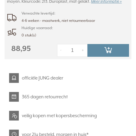
moyen. Kleurcode: 213. Duroplast, mat gelakt.
Meer informatie »
Verwachte levertijd:
4-6 weken - maatwerk, niet retourneerbaar
Huidige voorraad:
0 stuk(s)
88,95
-
+
officiële JUNG dealer
365 dagen retourrecht
veilig kopen met kopersbescherming
voor 21u besteld, morgen in huis*