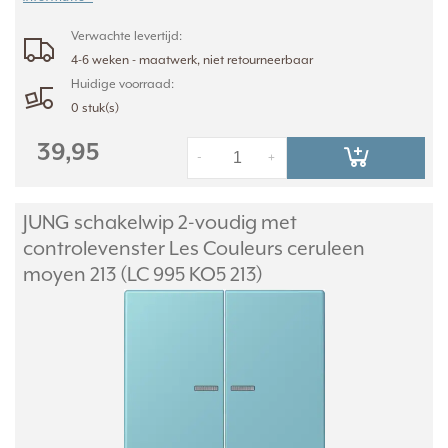
Verwachte levertijd:
4-6 weken - maatwerk, niet retourneerbaar
Huidige voorraad:
0 stuk(s)
39,95
-
+
JUNG schakelwip 2-voudig met
controlevenster Les Couleurs ceruleen
moyen 213 (LC 995 KO5 213)