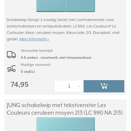
Schakelwip (knop) 2-voudig (serie) met controlevenster, voor
serieschakelaars en seriepulsdrukker. LC990. Les Couleurs® Le
Corbusier. Kleur: ceruleen moyen. Kleurcode: 213. Duroplast, mat
gelakt.
Meer informatie »
Verwachte levertijd:
4-6 weken - maatwerk, niet retourneerbaar
Huidige voorraad:
0 stuk(s)
74,95
-
+
JUNG schakelwip met tekstvenster Les
Couleurs ceruleen moyen 213 (LC 990 NA 213)