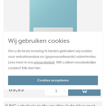
Wij gebruiken cookies
Schakelwip (knop) enkelvoudig met tekstvenster, voor schakelaar
en pulsdrukker. LC990. Les Couleurs® Le Corbusier. Kleur: ceruleen
Om u de beste ervaring te bieden gebruiken wij cookies
moyen. Kleurcode: 213. Duroplast, mat gelakt.
Meer informatie »
voor websiteanalyse en (gepersonaliseerde) advertenties.
Verwachte levertijd:
Lees meer in ons
privacybeleid
. Wilt u alleen noodzakelijke
4-6 weken - maatwerk, niet retourneerbaar
cookies? Klik dan
hier
.
Huidige voorraad:
0 stuk(s)
Cookies accepteren
69,95
-
+