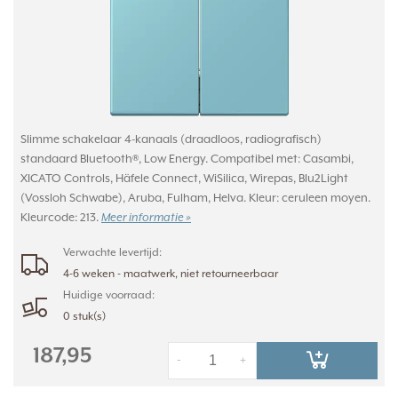
Slimme schakelaar 4-kanaals (draadloos, radiografisch)
standaard Bluetooth®, Low Energy. Compatibel met: Casambi,
XICATO Controls, Häfele Connect, WiSilica, Wirepas, Blu2Light
(Vossloh Schwabe), Aruba, Fulham, Helva. Kleur: ceruleen moyen.
Kleurcode: 213.
Meer informatie »
Verwachte levertijd:
4-6 weken - maatwerk, niet retourneerbaar
Huidige voorraad:
0 stuk(s)
187,95
-
+