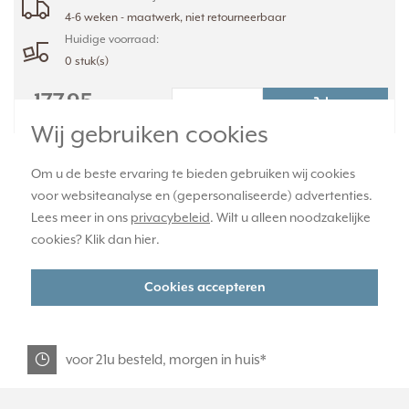
4-6 weken - maatwerk, niet retourneerbaar
Huidige voorraad:
0 stuk(s)
177,95
-
+
Wij gebruiken cookies
Om u de beste ervaring te bieden gebruiken wij cookies
officiële JUNG dealer
voor websiteanalyse en (gepersonaliseerde) advertenties.
Lees meer in ons
privacybeleid
. Wilt u alleen noodzakelijke
cookies? Klik dan
hier
.
365 dagen retourrecht
Cookies accepteren
veilig kopen met kopersbescherming
voor 21u besteld, morgen in huis*