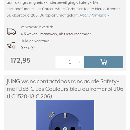
aanrakingsveiligheid (kinderbeveiliging). Safety+. Met
snellaadfunctie. Les Couleurs® Le Corbusier. Kleur: bleu outremer
31. Kleurcode: 206. Duroplast, mat gelakt.
Meer informatie »
Verwachte levertijd:
4-6 weken - maatwerk, niet retourneerbaar
Huidige voorraad:
0 stuk(s)
172,95
-
+
JUNG wandcontactdoos randaarde Safety+
met USB-C Les Couleurs bleu outremer 31 206
(LC 1520-18 C 206)