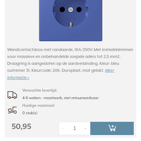
Wandcontactdoos met randaarde, 16A/250V. Met insteekklemmen
voor massieve en onbehandelde soepele aders tot 2,5 mm2.
Draagring is aangesloten op de aardverbinding. Kleur: bleu
outremer 31. Kleurcode: 206. Duroplast, mat gelakt.
Meer
informatie »
Verwachte levertijd:
4-6 weken - maatwerk, niet retourneerbaar
Huidige voorraad:
0 stuk(s)
50,95
-
+