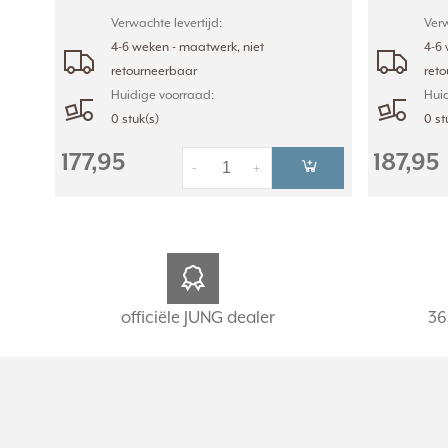
Verwachte levertijd:
Verw
4-6 weken - maatwerk, niet
4-6 
retourneerbaar
ret
Huidige voorraad:
Huid
0 stuk(s)
0 st
177,95
187,95
-
+
officiële JUNG dealer
36