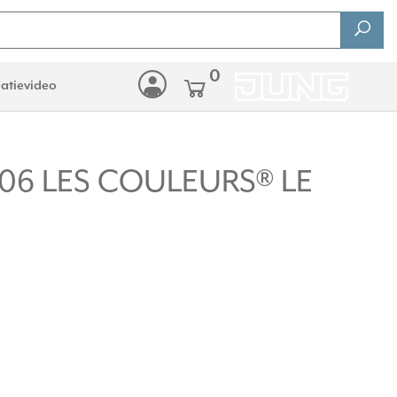
0
latievideo
 206 LES COULEURS® LE