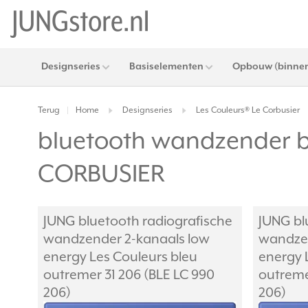
Designseries
Basiselementen
Opbouw (binnen
Terug
Home
Designseries
Les Couleurs® Le Corbusier
|
bluetooth wandzender b
CORBUSIER
JUNG bluetooth radiografische
JUNG bl
wandzender 2-kanaals low
wandzen
energy Les Couleurs bleu
energy 
outremer 31 206 (BLE LC 990
outreme
206)
206)