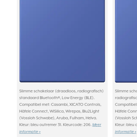
Slimme schakelaar (draadloos, radiografisch)
Slimme scha
standaard Bluetooth®, Low Energy (BLE).
radiografis
Compatibel met: Casambi, XICATO Controls,
Compatibel 
Häfele Connect, WiSilica, Wirepas, Blu2Light
Häfele Conne
(Vossloh Schwabe), Aruba, Fulham, Helva.
(Vossloh Sc
Kleur: bleu outremer 31. Kleurcode: 206.
Kleur: bleu 
Meer
informatie »
informatie »