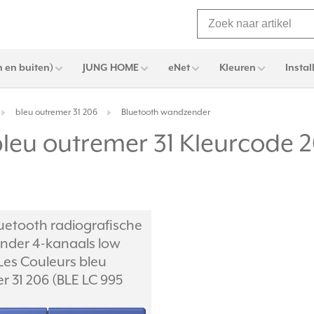
 en buiten)
JUNG HOME
eNet
Kleuren
Instal
bleu outremer 31 206
Bluetooth wandzender
leu outremer 31 Kleurcode
uetooth radiografische
der 4-kanaals low
Les Couleurs bleu
r 31 206 (BLE LC 995