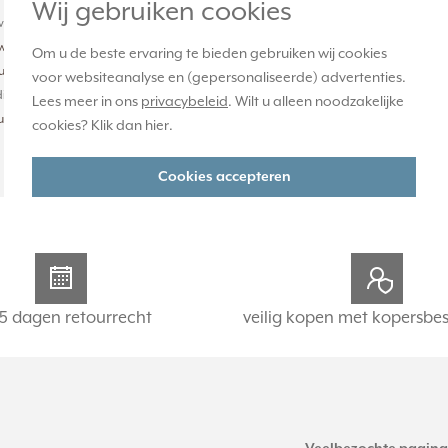
Wij gebruiken cookies
achte levertijd:
weken - maatwerk, niet
Om u de beste ervaring te bieden gebruiken wij cookies
ourneerbaar
voor websiteanalyse en (gepersonaliseerde) advertenties.
ige voorraad:
Lees meer in ons
privacybeleid
. Wilt u alleen noodzakelijke
uk(s)
cookies? Klik dan
hier
.
-
+
Cookies accepteren
5 dagen retourrecht
veilig kopen met kopersbe