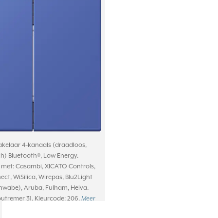
kelaar 4-kanaals (draadloos,
ch) Bluetooth®, Low Energy.
met: Casambi, XICATO Controls,
ct, WiSilica, Wirepas, Blu2Light
hwabe), Aruba, Fulham, Helva.
outremer 31. Kleurcode: 206.
Meer