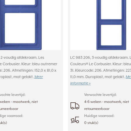
 2-voudig afdekraam. Les
LC 983 206, 3-voudig afdekraam. 
e Corbusier. Kleur: bleu outremer
Couleurs® Le Corbusier. Kleur: ble
e: 206. Afmetingen: 152,0 x 81,0 x
31. Kleurcode: 206. Afmetingen: 223
roplast, mat gelakt.
Meer
11,0 mm. Duroplast, mat gelakt.
Me
informatie »
achte levertijd:
Verwachte levertijd:
weken - maatwerk, niet
4-6 weken - maatwerk, niet
ourneerbaar
retourneerbaar
ige voorraad:
Huidige voorraad:
uk(s)
0 stuk(s)