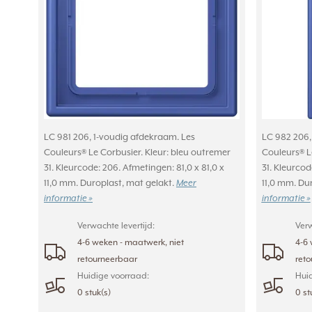
LC 981 206, 1-voudig afdekraam. Les
LC 982 206,
Couleurs® Le Corbusier. Kleur: bleu outremer
Couleurs® L
31. Kleurcode: 206. Afmetingen: 81,0 x 81,0 x
31. Kleurcod
11,0 mm. Duroplast, mat gelakt.
Meer
11,0 mm. Du
informatie »
informatie »
Verwachte levertijd:
Verw
4-6 weken - maatwerk, niet
4-6 
retourneerbaar
ret
Huidige voorraad:
Huid
0 stuk(s)
0 st