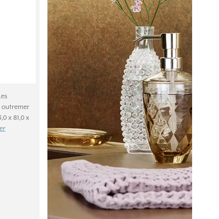
Les
u outremer
,0 x 81,0 x
er