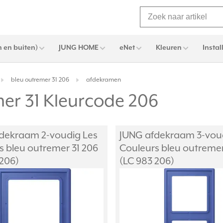
 en buiten)
JUNG HOME
eNet
Kleuren
Instal
bleu outremer 31 206
afdekramen
er 31 Kleurcode 206
dekraam 2-voudig Les
JUNG afdekraam 3-vou
s bleu outremer 31 206
Couleurs bleu outremer
 206)
(LC 983 206)