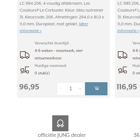
LC 984 206, 4-voudig afdekraam. Les
LC 985 206,
Couleurs® Le Corbusier. Kleur: bleu outremer
Couleurs® L
31. Kleurcode: 206. Afmetingen: 294,0 x 81,0 x
31. Kleurcod
11,0 mm. Duroplast, mat gelakt.
Meer
11,0 mm. Du
informatie »
informatie »
Verwachte levertijd:
Verw
4-6 weken - maatwerk, niet
4-6 
retourneerbaar
ret
Huidige voorraad:
Huid
0 stuk(s)
0 st
96,95
116,95
-
+
officiële JUNG dealer
36