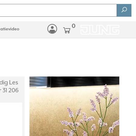
0
latievideo
dig Les
 31 206