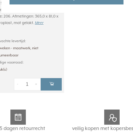
 5-voudig afdekraam. Les
e Corbusier. Kleur: bleu outremer
e: 206. Afmetingen: 365,0 x 81,0 x
roplast, mat gelakt.
Meer
achte levertijd:
weken - maatwerk, niet
ourneerbaar
ige voorraad:
uk(s)
-
+
5 dagen retourrecht
veilig kopen met kopersbe