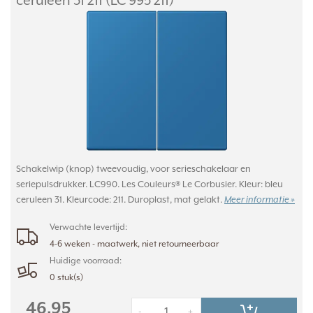
ceruleen 31 211 (LC 995 211)
Schakelwip (knop) tweevoudig, voor serieschakelaar en
seriepulsdrukker. LC990. Les Couleurs® Le Corbusier. Kleur: bleu
ceruleen 31. Kleurcode: 211. Duroplast, mat gelakt.
Meer informatie »
Verwachte levertijd:
4-6 weken - maatwerk, niet retourneerbaar
Huidige voorraad:
0 stuk(s)
46,95
-
+