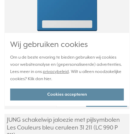
Schakelwip (knop) enkelvoudig met tekstvenster, voor schakelaar
Wij gebruiken cookies
en pulsdrukker. LC990. Les Couleurs® Le Corbusier. Kleur: bleu
ceruleen 31. Kleurcode: 211. Duroplast, mat gelakt.
Meer informatie »
Om u de beste ervaring te bieden gebruiken wij cookies
Verwachte levertijd:
voor websiteanalyse en (gepersonaliseerde) advertenties.
4-6 weken - maatwerk, niet retourneerbaar
Lees meer in ons
privacybeleid
. Wilt u alleen noodzakelijke
Huidige voorraad:
cookies? Klik dan
hier
.
0 stuk(s)
Cookies accepteren
69,95
-
+
JUNG schakelwip jaloezie met pijlsymbolen
Les Couleurs bleu ceruleen 31 211 (LC 990 P