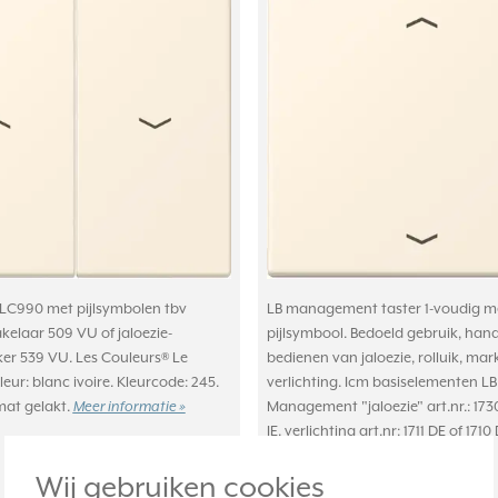
LC990 met pijlsymbolen tbv
LB management taster 1-voudig m
kelaar 509 VU of jaloezie-
pijlsymbool. Bedoeld gebruik, ha
er 539 VU. Les Couleurs® Le
bedienen van jaloezie, rolluik, mar
leur: blanc ivoire. Kleurcode: 245.
verlichting. Icm basiselementen LB
mat gelakt.
Management "jaloezie" art.nr.: 1730
Meer informatie »
JE, verlichting art.nr: 1711 DE of 1710
toepassen.
Meer informatie »
Wij gebruiken cookies