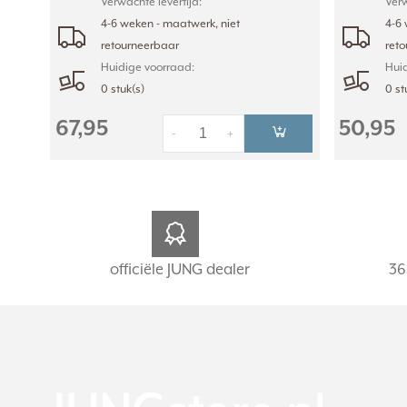
Verwachte levertijd:
Verw
4-6 weken - maatwerk, niet
4-6 
retourneerbaar
ret
Huidige voorraad:
Huid
0 stuk(s)
0 st
67,95
50,95
-
+
officiële JUNG dealer
36