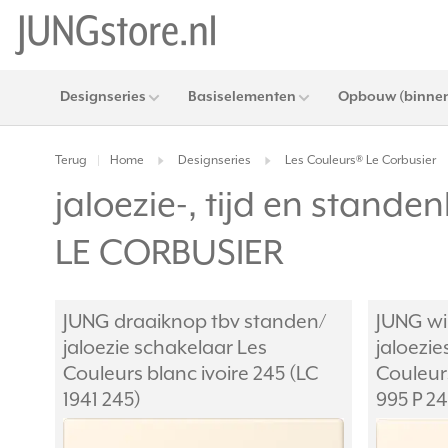
Designseries
Basiselementen
Opbouw (binnen
Terug
Home
Designseries
Les Couleurs® Le Corbusier
|
jaloezie-, tijd en stan
LE CORBUSIER
JUNG draaiknop tbv standen/
JUNG wi
jaloezie schakelaar Les
jaloezi
Couleurs blanc ivoire 245 (LC
Couleurs
1941 245)
995 P 24