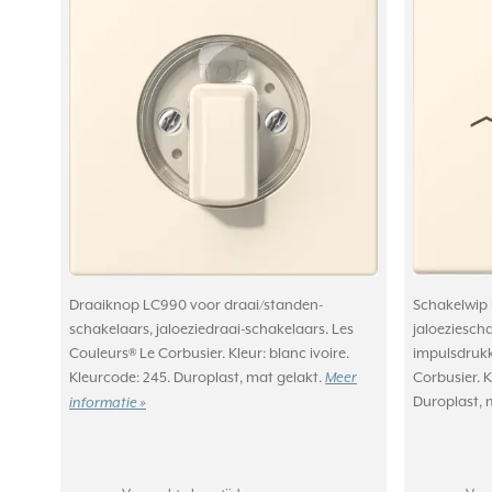
Draaiknop LC990 voor draai/standen-
Schakelwip 
schakelaars, jaloeziedraai-schakelaars. Les
jaloeziescha
Couleurs® Le Corbusier. Kleur: blanc ivoire.
impulsdrukk
Kleurcode: 245. Duroplast, mat gelakt.
Corbusier. K
Meer
Duroplast, 
informatie »