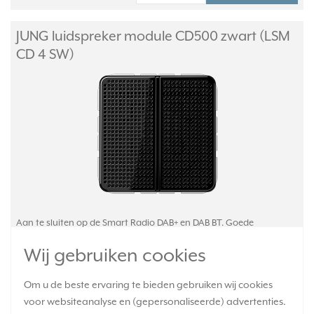
JUNG luidspreker module CD500 zwart (LSM
CD 4 SW)
Aan te sluiten op de Smart Radio DAB+ en DAB BT. Goede
geluidskwaliteit en een grote luidsprekerdynamiek, optimale
Wij gebruiken cookies
akoestiek door basreflexbuis.
Meer informatie »
Verwachte levertijd:
Om u de beste ervaring te bieden gebruiken wij cookies
1-2 weken
voor websiteanalyse en (gepersonaliseerde) advertenties.