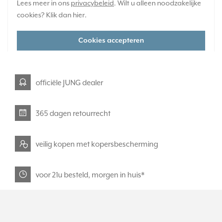
Huidige voorraad:
Lees meer in ons
privacybeleid
. Wilt u alleen noodzakelijke
0 stuk(s)
cookies? Klik dan
hier
.
55,95
-
+
Cookies accepteren
officiële JUNG dealer
365 dagen retourrecht
veilig kopen met kopersbescherming
voor 21u besteld, morgen in huis*