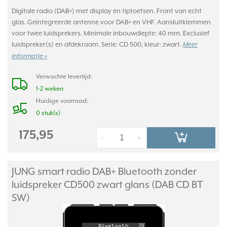
Digitale radio (DAB+) met display en tiptoetsen. Front van echt
glas. Geïntegreerde antenne voor DAB+ en VHF. Aansluitklemmen
voor twee luidsprekers. Minimale inbouwdiepte: 40 mm. Exclusief
luidspreker(s) en afdekraam. Serie: CD 500, kleur: zwart.
Meer
informatie »
Verwachte levertijd:
1-2 weken
Huidige voorraad:
0 stuk(s)
175,95
-
+
JUNG smart radio DAB+ Bluetooth zonder
luidspreker CD500 zwart glans (DAB CD BT
SW)