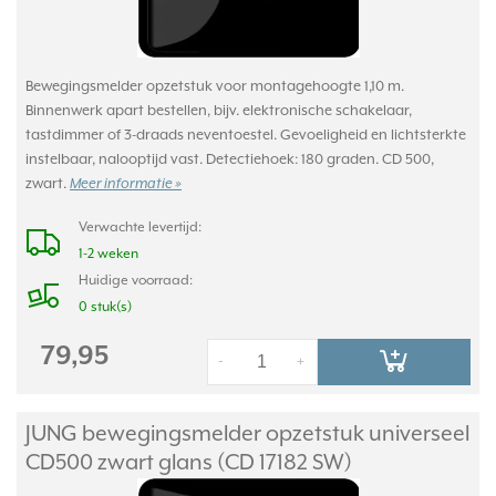
Bewegingsmelder opzetstuk voor montagehoogte 1,10 m.
Binnenwerk apart bestellen, bijv. elektronische schakelaar,
tastdimmer of 3-draads neventoestel. Gevoeligheid en lichtsterkte
instelbaar, nalooptijd vast. Detectiehoek: 180 graden. CD 500,
zwart.
Meer informatie »
Verwachte levertijd:
1-2 weken
Huidige voorraad:
0 stuk(s)
79,95
-
+
JUNG bewegingsmelder opzetstuk universeel
CD500 zwart glans (CD 17182 SW)