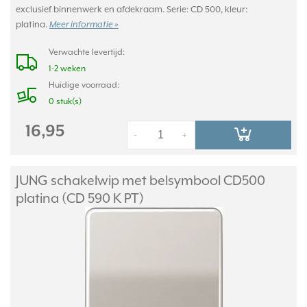
exclusief binnenwerk en afdekraam. Serie: CD 500, kleur:
platina.
Meer informatie »
Verwachte levertijd:
1-2 weken
Huidige voorraad:
0 stuk(s)
16,95
-
+
JUNG schakelwip met belsymbool CD500
platina (CD 590 K PT)