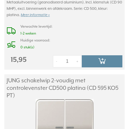
Metaaluitvoering (geanodiseerd aluminium). Incl. klemstuk (CD 90
MHP), excl. binnenwerk en afdekraam. Serie: CD 500, kleur:
platina.
Meer informatie »
Verwachte levertijd:
1-2 weken
Huidige voorraad:
0 stuk(s)
15,95
-
+
JUNG schakelwip 2-voudig met
controlevenster CD500 platina (CD 595 KO5
PT)