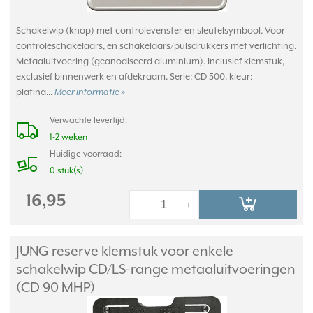
Schakelwip (knop) met controlevenster en sleutelsymbool. Voor
controleschakelaars, en schakelaars/pulsdrukkers met verlichting.
Metaaluitvoering (geanodiseerd aluminium). Inclusief klemstuk,
exclusief binnenwerk en afdekraam. Serie: CD 500, kleur:
platina...
Meer informatie »
Verwachte levertijd:
1-2 weken
Huidige voorraad:
0 stuk(s)
16,95
-
+
JUNG reserve klemstuk voor enkele
schakelwip CD/
LS-range metaaluitvoeringen
(CD 90 MHP)