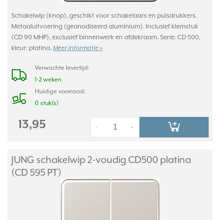
Schakelwip (knop), geschikt voor schakelaars en pulsdrukkers.
Metaaluitvoering (geanodiseerd aluminium). Inclusief klemstuk
(CD 90 MHP), exclusief binnenwerk en afdekraam. Serie: CD 500,
kleur: platina.
Meer informatie »
Verwachte levertijd:
1-2 weken
Huidige voorraad:
0 stuk(s)
13,95
-
+
JUNG schakelwip 2-voudig CD500 platina
(CD 595 PT)