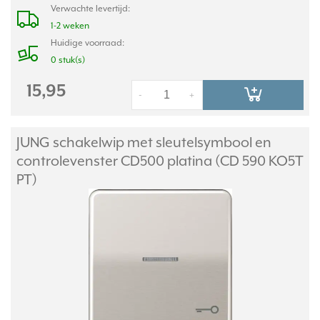
Verwachte levertijd:
1-2 weken
Huidige voorraad:
0 stuk(s)
15,95
-
+
JUNG schakelwip met sleutelsymbool en
controlevenster CD500 platina (CD 590 KO5T
PT)