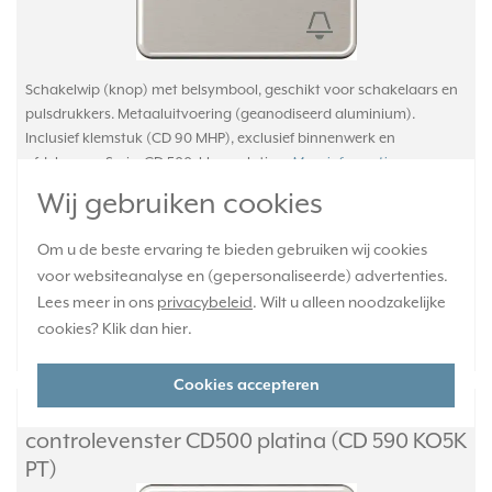
Schakelwip (knop) met belsymbool, geschikt voor schakelaars en
pulsdrukkers. Metaaluitvoering (geanodiseerd aluminium).
Inclusief klemstuk (CD 90 MHP), exclusief binnenwerk en
afdekraam. Serie: CD 500, kleur: platina.
Meer informatie »
Wij gebruiken cookies
Verwachte levertijd:
1-2 weken
Om u de beste ervaring te bieden gebruiken wij cookies
Huidige voorraad:
voor websiteanalyse en (gepersonaliseerde) advertenties.
0 stuk(s)
Lees meer in ons
privacybeleid
. Wilt u alleen noodzakelijke
15,95
cookies? Klik dan
hier
.
-
+
Cookies accepteren
JUNG schakelwip met belsymbool en
controlevenster CD500 platina (CD 590 KO5K
PT)