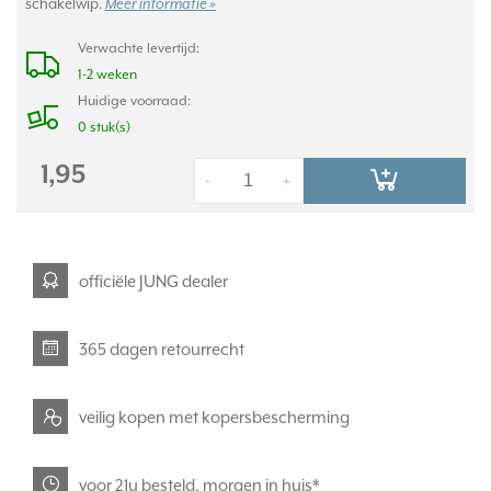
schakelwip.
Meer informatie »
Verwachte levertijd:
1-2 weken
Huidige voorraad:
0 stuk(s)
1,95
-
+
officiële JUNG dealer
365 dagen retourrecht
veilig kopen met kopersbescherming
voor 21u besteld, morgen in huis*