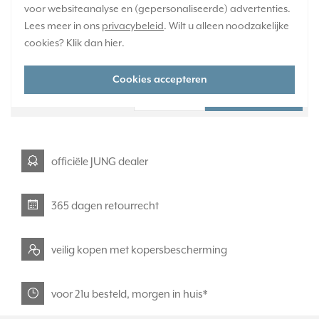
voor websiteanalyse en (gepersonaliseerde) advertenties.
Verwachte levertijd:
Lees meer in ons
privacybeleid
. Wilt u alleen noodzakelijke
1-2 weken
cookies? Klik dan
hier
.
Huidige voorraad:
0 stuk(s)
Cookies accepteren
40,95
-
+
officiële JUNG dealer
365 dagen retourrecht
veilig kopen met kopersbescherming
voor 21u besteld, morgen in huis*