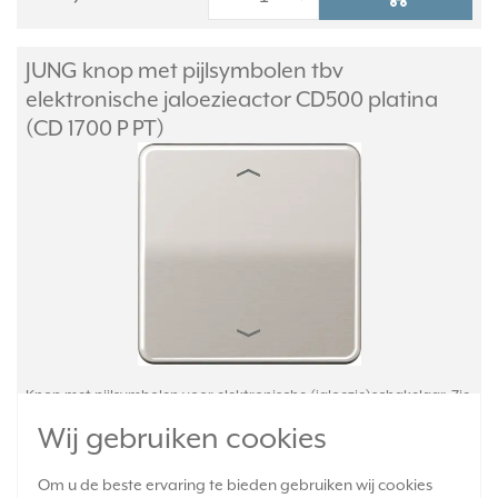
JUNG knop met pijlsymbolen tbv
elektronische jaloezieactor CD500 platina
(CD 1700 P PT)
Knop met pijlsymbolen voor elektronische (jaloezie)schakelaar. Zie
onderstaande lijst voor geschikte binnenwerken. Metaaluitvoering
Wij gebruiken cookies
(geanodiseerd aluminium). Exclusief binnenwerk en afdekraam.
Serie: CD 500, kleur: platina.
Meer informatie »
Om u de beste ervaring te bieden gebruiken wij cookies