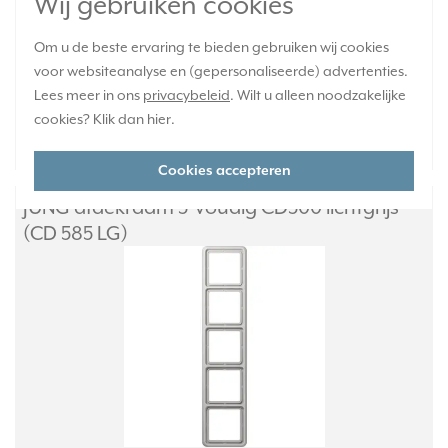
Wij gebruiken cookies
Verwachte levertijd:
1-2 weken
Om u de beste ervaring te bieden gebruiken wij cookies
Huidige voorraad:
voor websiteanalyse en (gepersonaliseerde) advertenties.
0 stuk(s)
Lees meer in ons
privacybeleid
. Wilt u alleen noodzakelijke
cookies? Klik dan
hier
.
25,95
-
+
Cookies accepteren
JUNG afdekraam 5-voudig CD500 lichtgrijs
(CD 585 LG)