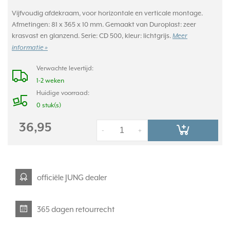
Vijfvoudig afdekraam, voor horizontale en verticale montage.
Afmetingen: 81 x 365 x 10 mm. Gemaakt van Duroplast: zeer
krasvast en glanzend. Serie: CD 500, kleur: lichtgrijs.
Meer
informatie »
Verwachte levertijd:
1-2 weken
Huidige voorraad:
0 stuk(s)
36,95
-
+
officiële JUNG dealer
365 dagen retourrecht