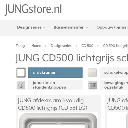
Designseries
Basiselementen
Opbouw (binnen
Terug
Home
Designseries
CD 500
CD 500 lichtgrij
|
JUNG CD500 lichtgrijs s
afdekramen
schakelwip
jaloezie- en
bewegingsm
standenknoppen
opzetstuk
JUNG afdekraam 1-voudig
JUNG af
CD500 lichtgrijs (CD 581 LG)
CD500 li