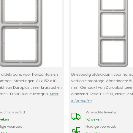
afdekraam, voor horizontale en
Drievoudig afdekraam, voor horiz
ntage. Afmetingen: 81 x 152 x 10
verticale montage. Afmetingen: 81 
 van Duroplast: zeer krasvast en
mm. Gemaakt van Duroplast: zeer
rie: CD 500, kleur: lichtgrijs.
Meer
glanzend. Serie: CD 500, kleur: licht
informatie »
achte levertijd:
Verwachte levertijd:
weken
1-2 weken
ige voorraad:
Huidige voorraad: