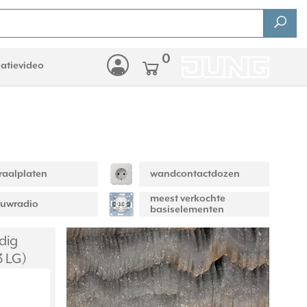
0
latievideo
raalplaten
wandcontactdozen
meest verkochte
ouwradio
basiselementen
dig
3 LG)