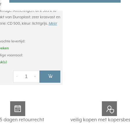
afdekraam, voor horizontale en
ontage. Afmetingen: 81 x 365 x 10
 van Duroplast: zeer krasvast en
rie: CD 500, kleur: lichtgrijs.
Meer
achte levertijd:
weken
ige voorraad:
uk(s)
-
+
5 dagen retourrecht
veilig kopen met kopersbe