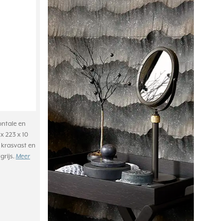
ontale en
x 223 x 10
 krasvast en
grijs.
Meer