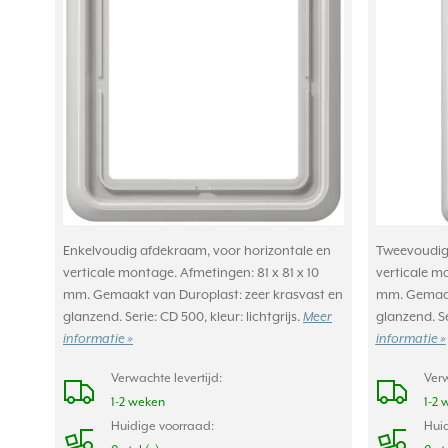
Enkelvoudig afdekraam, voor horizontale en
Tweevoudig 
verticale montage. Afmetingen: 81 x 81 x 10
verticale mo
mm. Gemaakt van Duroplast: zeer krasvast en
mm. Gemaakt
glanzend. Serie: CD 500, kleur: lichtgrijs.
Meer
glanzend. Se
informatie »
informatie »
Verwachte levertijd:
Verw
1-2 weken
1-2 
Huidige voorraad:
Huid