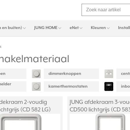
 en buiten)
JUNG HOME
eNet
Kleuren
Instal
s
chakelmateriaal
pen
dimmerknoppen
cent
elder
kamerthermostaten
inb
dekraam 2-voudig
JUNG afdekraam 3-vou
chtgrijs (CD 582 LG)
CD500 lichtgrijs (CD 58