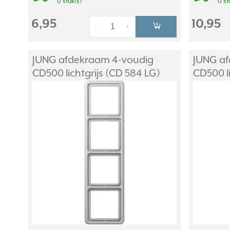
0 stuk(s)
0 st
6,95
10,95
-
+
JUNG afdekraam 4-voudig
JUNG af
CD500 lichtgrijs (CD 584 LG)
CD500 li