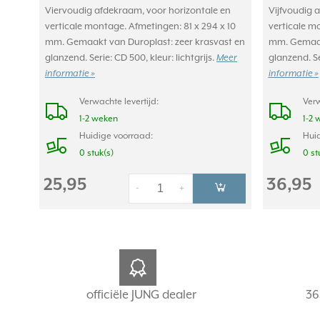
Viervoudig afdekraam, voor horizontale en
Vijfvoudig 
verticale montage. Afmetingen: 81 x 294 x 10
verticale m
mm. Gemaakt van Duroplast: zeer krasvast en
mm. Gemaakt
glanzend. Serie: CD 500, kleur: lichtgrijs.
Meer
glanzend. Se
informatie »
informatie »
Verwachte levertijd:
Verw
1-2 weken
1-2 
Huidige voorraad:
Huid
0 stuk(s)
0 st
25,95
36,95
-
+
officiële JUNG dealer
36