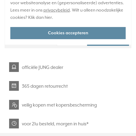
voor websiteanalyse en (gepersonaliseerde) advertenties.
Verwachte levertijd:
Lees meer in ons
privacybeleid
. Wilt u alleen noodzakelijke
1-2 weken
cookies? Klik dan
hier
.
Huidige voorraad:
0 stuk(s)
Cookies accepteren
35,95
-
+
officiële JUNG dealer
365 dagen retourrecht
veilig kopen met kopersbescherming
voor 21u besteld, morgen in huis*