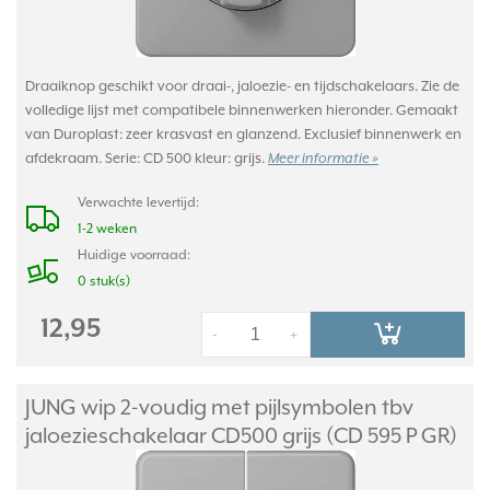
Draaiknop geschikt voor draai-, jaloezie- en tijdschakelaars. Zie de
volledige lijst met compatibele binnenwerken hieronder. Gemaakt
van Duroplast: zeer krasvast en glanzend. Exclusief binnenwerk en
afdekraam. Serie: CD 500 kleur: grijs.
Meer informatie »
Verwachte levertijd:
1-2 weken
Huidige voorraad:
0 stuk(s)
12,95
-
+
JUNG wip 2-voudig met pijlsymbolen tbv
jaloezieschakelaar CD500 grijs (CD 595 P GR)