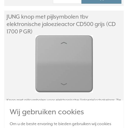
JUNG knop met pijlsymbolen tbv
elektronische jaloezieactor CD500 grijs (CD
1700 P GR)
Knop met pijlsymbolen voor elektronische (jaloezie)schakelaar. Zie
onderstaande lijst voor geschikte binnenwerken. Gemaakt van
Wij gebruiken cookies
Duroplast: zeer krasvast en glanzend. Exclusief binnenwerk en
afdekraam. Serie: CD 500, kleur: grijs.
Meer informatie »
Om u de beste ervaring te bieden gebruiken wij cookies