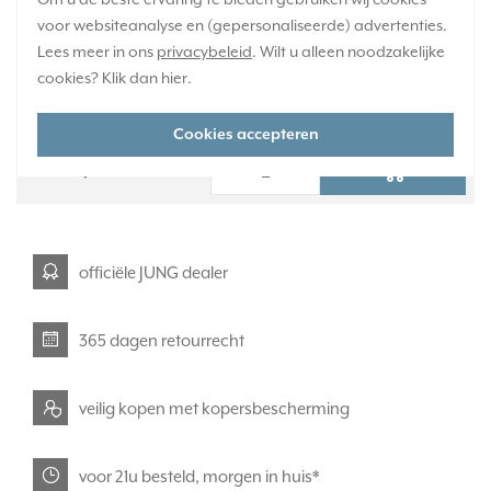
voor websiteanalyse en (gepersonaliseerde) advertenties.
Verwachte levertijd:
Lees meer in ons
privacybeleid
. Wilt u alleen noodzakelijke
1-2 weken
cookies? Klik dan
hier
.
Huidige voorraad:
0 stuk(s)
Cookies accepteren
207,95
-
+
officiële JUNG dealer
365 dagen retourrecht
veilig kopen met kopersbescherming
voor 21u besteld, morgen in huis*