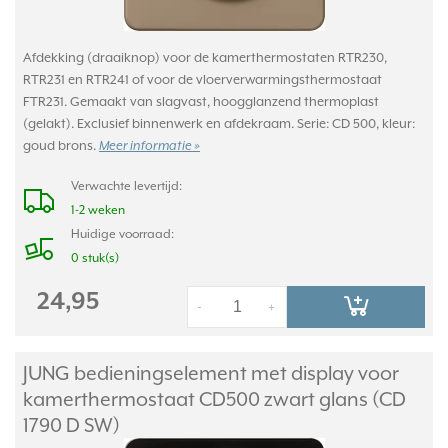
Afdekking (draaiknop) voor de kamerthermostaten RTR230,
RTR231 en RTR241 of voor de vloerverwarmingsthermostaat
FTR231. Gemaakt van slagvast, hoogglanzend thermoplast
(gelakt). Exclusief binnenwerk en afdekraam. Serie: CD 500, kleur:
goud brons.
Meer informatie »
Verwachte levertijd:
1-2 weken
Huidige voorraad:
0 stuk(s)
24,95
-
+
JUNG bedieningselement met display voor
kamerthermostaat CD500 zwart glans (CD
1790 D SW)