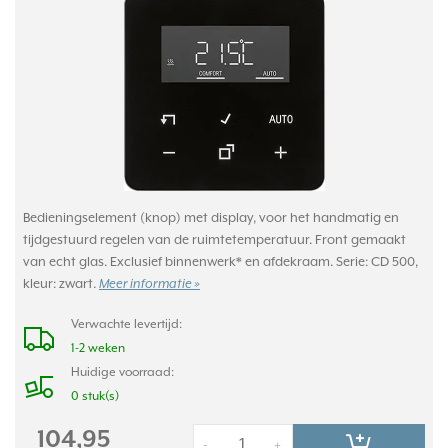
Bedieningselement (knop) met display, voor het handmatig en
tijdgestuurd regelen van de ruimtetemperatuur. Front gemaakt
van echt glas. Exclusief binnenwerk* en afdekraam. Serie: CD 500,
kleur: zwart.
Meer informatie »
Verwachte levertijd:
1-2 weken
Huidige voorraad:
0 stuk(s)
104,95
-
+