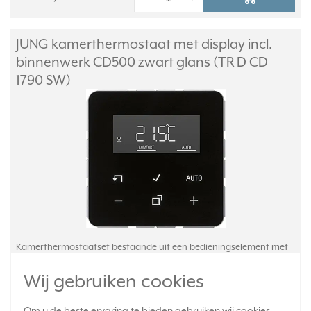
JUNG kamerthermostaat met display incl.
binnenwerk CD500 zwart glans (TR D CD
1790 SW)
Kamerthermostaatset bestaande uit een bedieningselement met
display (CD 1790 D SW) en binnenwerk (1790 RTR). Voor
Wij gebruiken cookies
handmatige en tijdgestuurde regeling van de ruimtetemperatuur.
Front van echt glas. Exclusief afdekraam. Serie: CD 500, kleur:
zwart.
Meer informatie »
Om u de beste ervaring te bieden gebruiken wij cookies