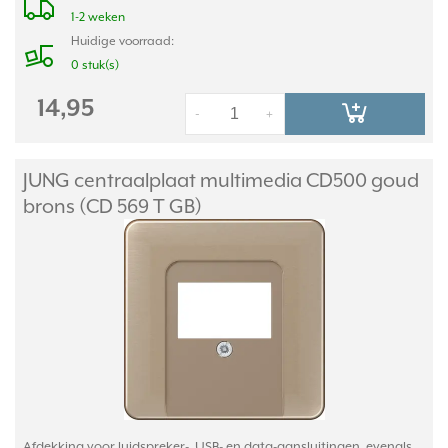
1-2 weken
Huidige voorraad:
0 stuk(s)
14,95
-
+
JUNG centraalplaat multimedia CD500 goud
brons (CD 569 T GB)
Afdekking voor luidspreker-, USB- en data-aansluitingen, evenals