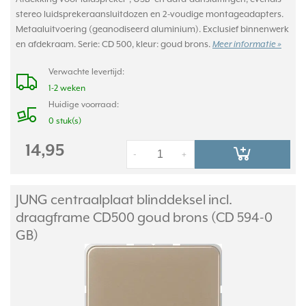
stereo luidsprekeraansluitdozen en 2-voudige montageadapters.
Metaaluitvoering (geanodiseerd aluminium). Exclusief binnenwerk
en afdekraam. Serie: CD 500, kleur: goud brons.
Meer informatie »
Verwachte levertijd:
1-2 weken
Huidige voorraad:
0 stuk(s)
14,95
-
+
JUNG centraalplaat blinddeksel incl.
draagframe CD500 goud brons (CD 594-0
GB)