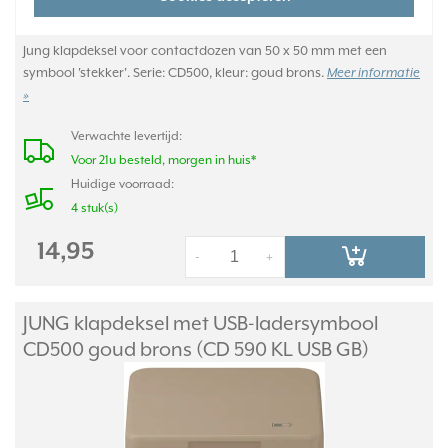
Jung klapdeksel voor contactdozen van 50 x 50 mm met een
symbool 'stekker'. Serie: CD500, kleur: goud brons.
Meer informatie
»
Verwachte levertijd:
Voor 21u besteld, morgen in huis*
Huidige voorraad:
4 stuk(s)
14,95
-
+
JUNG klapdeksel met USB-ladersymbool
CD500 goud brons (CD 590 KL USB GB)