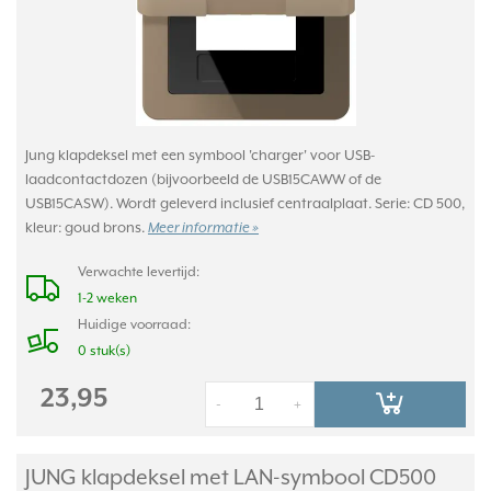
Jung klapdeksel met een symbool 'charger' voor USB-
laadcontactdozen (bijvoorbeeld de USB15CAWW of de
USB15CASW). Wordt geleverd inclusief centraalplaat. Serie: CD 500,
kleur: goud brons.
Meer informatie »
Verwachte levertijd:
1-2 weken
Huidige voorraad:
0 stuk(s)
23,95
-
+
JUNG klapdeksel met LAN-symbool CD500