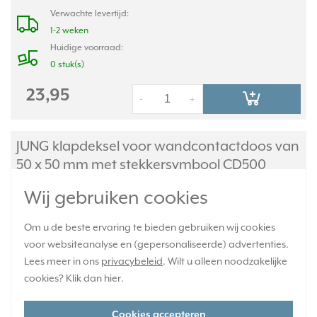
Verwachte levertijd:
1-2 weken
Huidige voorraad:
0 stuk(s)
23,95
-
+
JUNG klapdeksel voor wandcontactdoos van
50 x 50 mm met stekkersymbool CD500
goud brons (CD 590 KL SOC GB)
Wij gebruiken cookies
Om u de beste ervaring te bieden gebruiken wij cookies
voor websiteanalyse en (gepersonaliseerde) advertenties.
Lees meer in ons
privacybeleid
. Wilt u alleen noodzakelijke
cookies? Klik dan
hier
.
Cookies accepteren