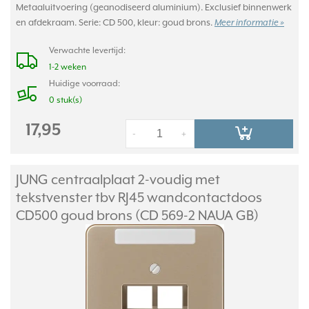
Metaaluitvoering (geanodiseerd aluminium). Exclusief binnenwerk
en afdekraam. Serie: CD 500, kleur: goud brons.
Meer informatie »
Verwachte levertijd:
1-2 weken
Huidige voorraad:
0 stuk(s)
17,95
-
+
JUNG centraalplaat 2-voudig met
tekstvenster tbv RJ45 wandcontactdoos
CD500 goud brons (CD 569-2 NAUA GB)