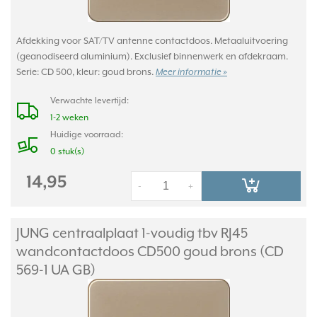
Afdekking voor SAT/TV antenne contactdoos. Metaaluitvoering
(geanodiseerd aluminium). Exclusief binnenwerk en afdekraam.
Serie: CD 500, kleur: goud brons.
Meer informatie »
Verwachte levertijd:
1-2 weken
Huidige voorraad:
0 stuk(s)
14,95
-
+
JUNG centraalplaat 1-voudig tbv RJ45
wandcontactdoos CD500 goud brons (CD
569-1 UA GB)