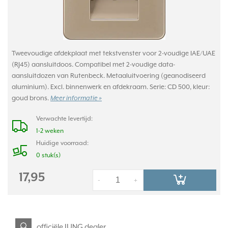
Tweevoudige afdekplaat met tekstvenster voor 2-voudige IAE/UAE
(RJ45) aansluitdoos. Compatibel met 2-voudige data-
aansluitdozen van Rutenbeck. Metaaluitvoering (geanodiseerd
aluminium). Excl. binnenwerk en afdekraam. Serie: CD 500, kleur:
goud brons.
Meer informatie »
Verwachte levertijd:
1-2 weken
Huidige voorraad:
0 stuk(s)
17,95
-
+
officiële JUNG dealer