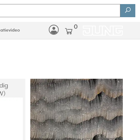
0
latievideo
dig
W)