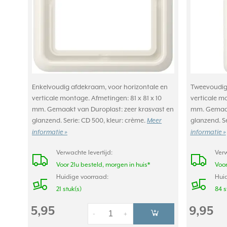
Enkelvoudig afdekraam, voor horizontale en
Tweevoudig 
verticale montage. Afmetingen: 81 x 81 x 10
verticale mo
mm. Gemaakt van Duroplast: zeer krasvast en
mm. Gemaakt
glanzend. Serie: CD 500, kleur: crème.
glanzend. Se
Meer
informatie »
informatie »
Verwachte levertijd:
Verw
Voor 21u besteld, morgen in huis*
Voor
Huidige voorraad:
Huid
21 stuk(s)
84 s
5,95
9,95
-
+