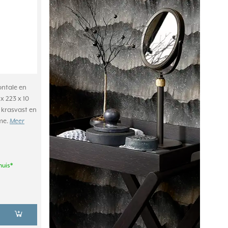
ontale en
x 223 x 10
 krasvast en
ème.
Meer
huis*