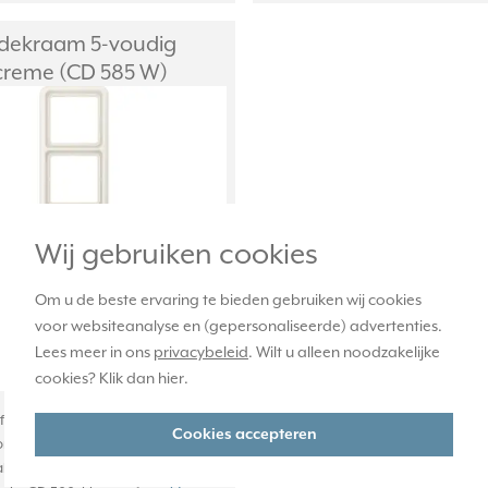
dekraam 5-voudig
reme (CD 585 W)
Wij gebruiken cookies
Om u de beste ervaring te bieden gebruiken wij cookies
voor websiteanalyse en (gepersonaliseerde) advertenties.
Lees meer in ons
privacybeleid
. Wilt u alleen noodzakelijke
cookies? Klik dan
hier
.
afdekraam, voor horizontale en
Cookies accepteren
ontage. Afmetingen: 81 x 365 x 10
 van Duroplast: zeer krasvast en