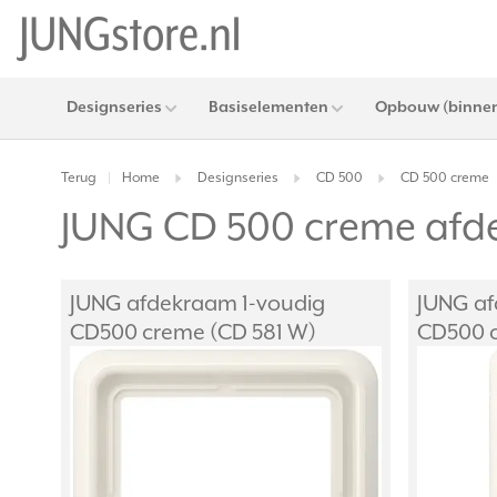
Designseries
Basiselementen
Opbouw (binnen
Terug
Home
Designseries
CD 500
CD 500 creme
|
JUNG CD 500 creme af
JUNG afdekraam 1-voudig
JUNG af
CD500 creme (CD 581 W)
CD500 c