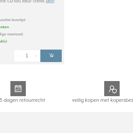
rie: CD 500, kleur: crème.
Meer
achte levertijd:
weken
ige voorraad:
uk(s)
-
+
5 dagen retourrecht
veilig kopen met kopersbe