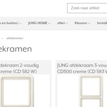
 en buiten)
JUNG HOME
eNet
Kleuren
Instal
afdekramen
dekramen
dekraam 2-voudig
JUNG afdekraam 3-vou
reme (CD 582 W)
CD500 creme (CD 583 