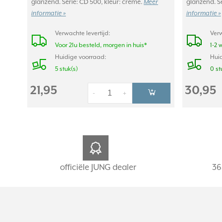
glanzend. Serie: CD 500, kleur: crème.
glanzend. Se
Meer
informatie »
informatie »
Verwachte levertijd:
Verw
Voor 21u besteld, morgen in huis*
1-2 
Huidige voorraad:
Huid
5 stuk(s)
0 st
21,95
30,95
-
+
officiële JUNG dealer
36