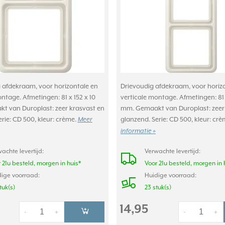
afdekraam, voor horizontale en
Drievoudig afdekraam, voor horiz
ntage. Afmetingen: 81 x 152 x 10
verticale montage. Afmetingen: 81 
 van Duroplast: zeer krasvast en
mm. Gemaakt van Duroplast: zeer
rie: CD 500, kleur: crème.
glanzend. Serie: CD 500, kleur: cr
Meer
informatie »
achte levertijd:
Verwachte levertijd:
 21u besteld, morgen in huis*
Voor 21u besteld, morgen in 
ige voorraad:
Huidige voorraad:
tuk(s)
23 stuk(s)
14,95
-
+
-
+