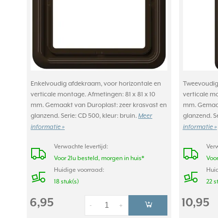
Enkelvoudig afdekraam, voor horizontale en
Tweevoudig 
verticale montage. Afmetingen: 81 x 81 x 10
verticale mo
mm. Gemaakt van Duroplast: zeer krasvast en
mm. Gemaakt
glanzend. Serie: CD 500, kleur: bruin.
glanzend. Se
Meer
informatie »
informatie »
Verwachte levertijd:
Verw
Voor 21u besteld, morgen in huis*
Voor
Huidige voorraad:
Huid
18 stuk(s)
22 s
6,95
10,95
-
+