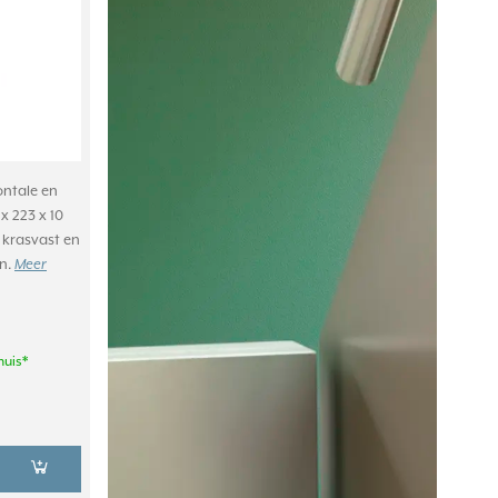
ontale en
x 223 x 10
 krasvast en
in.
Meer
huis*