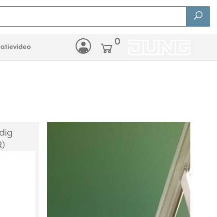
0
latievideo
dig
R)