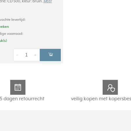
rie: CD 500, kleur: bruin.
Meer
achte levertijd:
weken
ige voorraad:
uk(s)
-
+
5 dagen retourrecht
veilig kopen met kopersbe