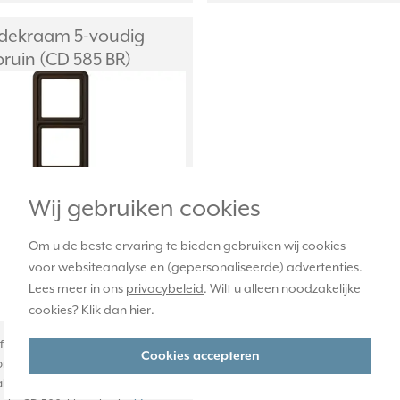
dekraam 5-voudig
ruin (CD 585 BR)
Wij gebruiken cookies
Om u de beste ervaring te bieden gebruiken wij cookies
voor websiteanalyse en (gepersonaliseerde) advertenties.
Lees meer in ons
privacybeleid
. Wilt u alleen noodzakelijke
cookies? Klik dan
hier
.
afdekraam, voor horizontale en
Cookies accepteren
ontage. Afmetingen: 81 x 365 x 10
 van Duroplast: zeer krasvast en