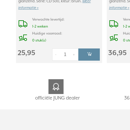
glanzend. Serie: CD 500, kleur: bruin.
glanzend. Se
Meer
informatie »
informatie »
Verwachte levertijd:
Verw
1-2 weken
1-2 
Huidige voorraad:
Huid
0 stuk(s)
0 st
25,95
36,95
-
+
officiële JUNG dealer
36