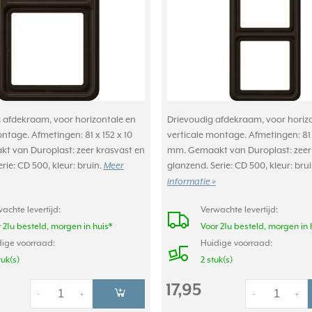
afdekraam, voor horizontale en
Drievoudig afdekraam, voor horiz
ntage. Afmetingen: 81 x 152 x 10
verticale montage. Afmetingen: 81 
 van Duroplast: zeer krasvast en
mm. Gemaakt van Duroplast: zeer
rie: CD 500, kleur: bruin.
glanzend. Serie: CD 500, kleur: bru
Meer
informatie »
achte levertijd:
Verwachte levertijd:
 21u besteld, morgen in huis*
Voor 21u besteld, morgen in 
ige voorraad:
Huidige voorraad:
tuk(s)
2 stuk(s)
17,95
-
+
-
+