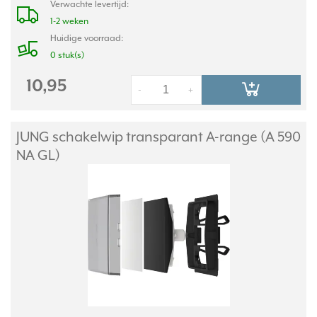
Verwachte levertijd:
1-2 weken
Huidige voorraad:
0 stuk(s)
10,95
-
+
JUNG schakelwip transparant A-range (A 590
NA GL)