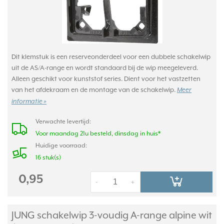
Dit klemstuk is een reserveonderdeel voor een dubbele schakelwip
uit de AS/A-range en wordt standaard bij de wip meegeleverd.
Alleen geschikt voor kunststof series. Dient voor het vastzetten
van het afdekraam en de montage van de schakelwip.
Meer
informatie »
Verwachte levertijd:
Voor maandag 21u besteld, dinsdag in huis*
Huidige voorraad:
16 stuk(s)
0,95
-
+
JUNG schakelwip 3-voudig A-range alpine wit