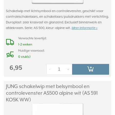
Schakelwip met lichtsymbool en controlevenster, geschikt voor
controleschakelaars, en schakelaars/pulsdrukkers met verlichting.
Duroplast: zeer krasvast en glanzend. Exclusief binnenwerk en
afdekraam. Serie: AS 500, kleur: alpine wit.
Meer informatie »
Verwachte levertijd:
1-2 weken
Huidige voorraad:
0 stuk(s)
6,95
-
+
JUNG schakelwip met belsymbool en
controlevenster AS500 alpine wit (AS 591
KO5K WW)