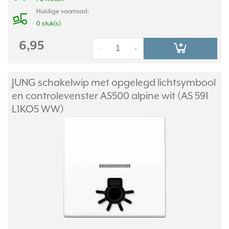
Huidige voorraad:
0 stuk(s)
6,95
-
+
JUNG schakelwip met opgelegd lichtsymbool
en controlevenster AS500 alpine wit (AS 591
L1KO5 WW)