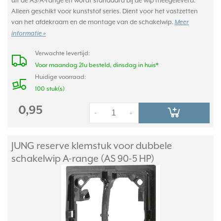
uit de AS/A-range en wordt standaard bij de wip meegeleverd.
Alleen geschikt voor kunststof series. Dient voor het vastzetten
van het afdekraam en de montage van de schakelwip.
Meer
informatie »
Verwachte levertijd:
Voor maandag 21u besteld, dinsdag in huis*
Huidige voorraad:
100 stuk(s)
0,95
-
+
JUNG reserve klemstuk voor dubbele
schakelwip A-range (AS 90-5 HP)