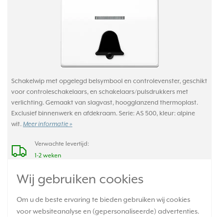
Schakelwip met opgelegd belsymbool en controlevenster, geschikt
voor controleschakelaars, en schakelaars/pulsdrukkers met
verlichting. Gemaakt van slagvast, hoogglanzend thermoplast.
Exclusief binnenwerk en afdekraam. Serie: AS 500, kleur: alpine
wit.
Meer informatie »
Verwachte levertijd:
1-2 weken
Huidige voorraad:
Wij gebruiken cookies
0 stuk(s)
10,95
Om u de beste ervaring te bieden gebruiken wij cookies
-
+
voor websiteanalyse en (gepersonaliseerde) advertenties.