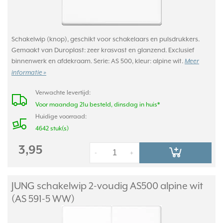
Schakelwip (knop), geschikt voor schakelaars en pulsdrukkers.
Gemaakt van Duroplast: zeer krasvast en glanzend. Exclusief
binnenwerk en afdekraam. Serie: AS 500, kleur: alpine wit.
Meer
informatie »
Verwachte levertijd:
Voor maandag 21u besteld, dinsdag in huis*
Huidige voorraad:
4642 stuk(s)
3,95
-
+
JUNG schakelwip 2-voudig AS500 alpine wit
(AS 591-5 WW)