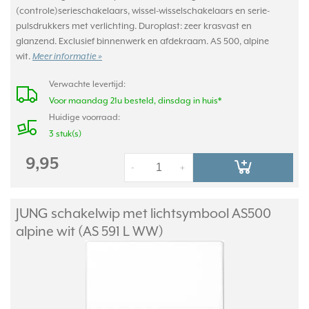
(controle)serieschakelaars, wissel-wisselschakelaars en serie-
pulsdrukkers met verlichting. Duroplast: zeer krasvast en
glanzend. Exclusief binnenwerk en afdekraam. AS 500, alpine
wit.
Meer informatie »
Verwachte levertijd:
Voor maandag 21u besteld, dinsdag in huis*
Huidige voorraad:
3 stuk(s)
9,95
-
+
JUNG schakelwip met lichtsymbool AS500
alpine wit (AS 591 L WW)