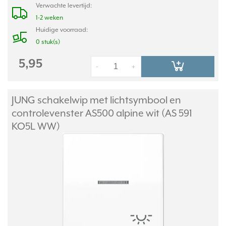
Verwachte levertijd:
1-2 weken
Huidige voorraad:
0 stuk(s)
5,95
-
+
JUNG schakelwip met lichtsymbool en
controlevenster AS500 alpine wit (AS 591
KO5L WW)