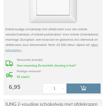
Enkelvoudige schakelwip met afdekraam voor een enkele
wisselschakelaar, of enkele pulsdrukker. Voor enkele (standalone)
montage. Duroplast: zeer krasvast en glanzend. Incl. klemstuk en
afdekraam, excl. binnenwerk. Serie: AS 500, kleur: alpine wit.
Meer
informatie »
Verwachte levertijd:
Voor maandag 21u besteld, dinsdag in huis*
Huidige voorraad:
93 stuk(s)
6,95
-
+
JUNG 2-voudige schakelwip met afdekraam