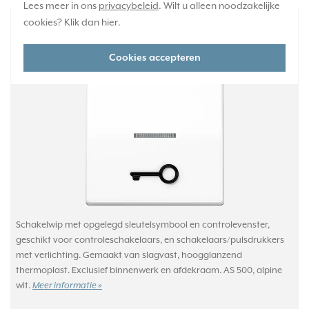
Lees meer in ons
privacybeleid
. Wilt u alleen noodzakelijke
JUNG schakelwip met opgelegd
cookies? Klik dan
hier
.
sleutelsymbool en controlevenster AS500
alpine wit (AS 591 T1KO5 WW)
Cookies accepteren
Schakelwip met opgelegd sleutelsymbool en controlevenster,
geschikt voor controleschakelaars, en schakelaars/pulsdrukkers
met verlichting. Gemaakt van slagvast, hoogglanzend
thermoplast. Exclusief binnenwerk en afdekraam. AS 500, alpine
wit.
Meer informatie »