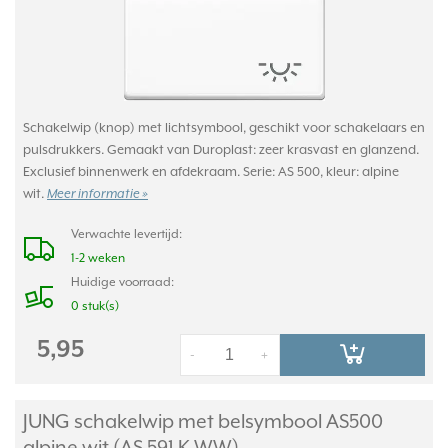
Schakelwip (knop) met lichtsymbool, geschikt voor schakelaars en
pulsdrukkers. Gemaakt van Duroplast: zeer krasvast en glanzend.
Exclusief binnenwerk en afdekraam. Serie: AS 500, kleur: alpine
wit.
Meer informatie »
Verwachte levertijd:
1-2 weken
Huidige voorraad:
0 stuk(s)
5,95
-
+
JUNG schakelwip met belsymbool AS500
alpine wit (AS 591 K WW)