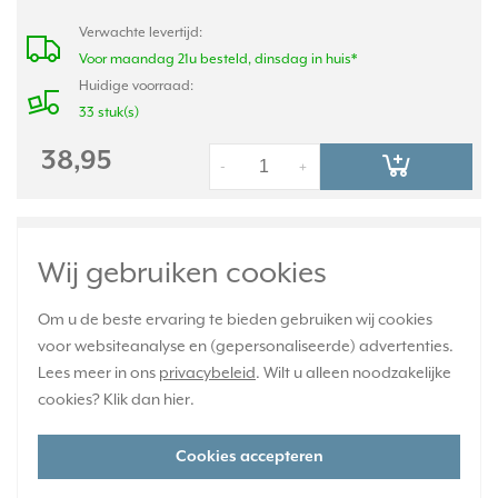
Verwachte levertijd:
Voor maandag 21u besteld, dinsdag in huis*
Huidige voorraad:
33 stuk(s)
38,95
-
+
JUNG opbouwbak 1-voudig met tekstvenster
Wij gebruiken cookies
AS500 alpine wit (AS 581 ANA WW)
Om u de beste ervaring te bieden gebruiken wij cookies
voor websiteanalyse en (gepersonaliseerde) advertenties.
Lees meer in ons
privacybeleid
. Wilt u alleen noodzakelijke
cookies? Klik dan
hier
.
Cookies accepteren