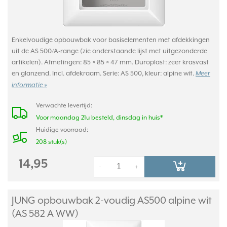
Enkelvoudige opbouwbak voor basiselementen met afdekkingen
uit de AS 500/A-range (zie onderstaande lijst met uitgezonderde
artikelen). Afmetingen: 85 × 85 × 47 mm. Duroplast: zeer krasvast
en glanzend. Incl. afdekraam. Serie: AS 500, kleur: alpine wit.
Meer
informatie »
Verwachte levertijd:
Voor maandag 21u besteld, dinsdag in huis*
Huidige voorraad:
208 stuk(s)
14,95
-
+
JUNG opbouwbak 2-voudig AS500 alpine wit
(AS 582 A WW)