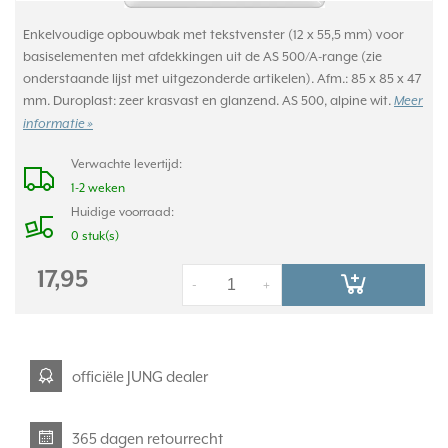
Enkelvoudige opbouwbak met tekstvenster (12 x 55,5 mm) voor
basiselementen met afdekkingen uit de AS 500/A-range (zie
onderstaande lijst met uitgezonderde artikelen). Afm.: 85 x 85 x 47
mm. Duroplast: zeer krasvast en glanzend. AS 500, alpine wit.
Meer
informatie »
Verwachte levertijd:
1-2 weken
Huidige voorraad:
0 stuk(s)
17,95
-
+
officiële JUNG dealer
365 dagen retourrecht