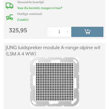
Verwachte levertijd:
Voor 21u besteld, morgen in huis*
Huidige voorraad:
2 stuk(s)
325,95
-
+
JUNG luidspreker module A-range alpine wit
(LSM A 4 WW)