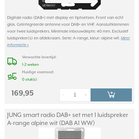
Digitale radio (DAB+) met display en tiptoetsen. Front van echt
glas. Geïntegreerde antenne voor DAB+ en VHF. Aansluitklemmen
voor twee luidsprekers. Minimale inbouwdiepte: 40 mm. Exclusief
luidspreker(s) en afdekraam. Serie: A-range, kleur: alpine wit.
Meer
informatie »
Verwachte levertijd:
1-2 weken
Huidige voorraad:
0 stuk(s)
169,95
-
+
JUNG smart radio DAB+ set met 1 luidspreker
A-range alpine wit (DAB A1 WW)