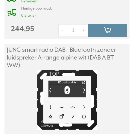
1-2 weken
Huidige voorraad:
0 stuk(s)
244,95
-
+
JUNG smart radio DAB+ Bluetooth zonder
luidspreker A-range alpine wit (DAB A BT
WW)