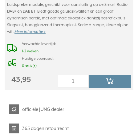
Luidsprekermodule, geschikt voor aansluiting op de Smart Radio
DAB+ en DAB BT. Biedt goede geluidskwaliteit en een groot
dynamisch bereik, met optimale akoestiek dankzij basreflexbuis.
Slagvast, hoogglanzend thermoplast. Serie: A-range, kleur: alpine
wit.
Meer informatie »
Verwachte levertijd:
1-2 weken
Huidige voorraad:
0 stuk(s)
43,95
-
+
officiële JUNG dealer
365 dagen retourrecht