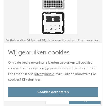
Digitale radio (DAB+) met BT, display en tiptoetsen. Front van glas.
Geïntegreerde antenne voor DAB+ en VHF. Aansluitklemmen voor
Wij gebruiken cookies
2 luidsprekers (1 luidspreker meegeleverd). Muziekweergave en
bediening via Bluetooth. Excl. afdekraam. A-range, alpine wit.
Meer
informatie »
Om u de beste ervaring te bieden gebruiken wij cookies
voor websiteanalyse en (gepersonaliseerde) advertenties.
Verwachte levertijd:
Lees meer in ons
privacybeleid
. Wilt u alleen noodzakelijke
1-2 weken
cookies? Klik dan
hier
.
Huidige voorraad:
0 stuk(s)
Cookies accepteren
287,95
-
+