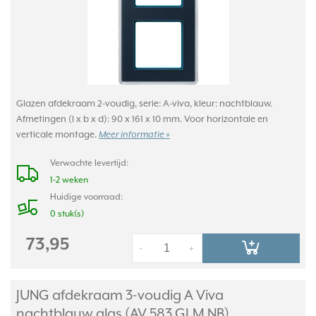
Glazen afdekraam 2-voudig, serie: A-viva, kleur: nachtblauw.
Afmetingen (l x b x d): 90 x 161 x 10 mm. Voor horizontale en
verticale montage.
Meer informatie »
Verwachte levertijd:
1-2 weken
Huidige voorraad:
0 stuk(s)
73,95
-
+
JUNG afdekraam 3-voudig A Viva
nachtblauw glas (AV 583 GLM NB)