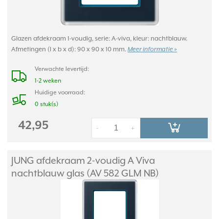
Glazen afdekraam 1-voudig, serie: A-viva, kleur: nachtblauw.
Afmetingen (l x b x d): 90 x 90 x 10 mm.
Meer informatie »
Verwachte levertijd:
1-2 weken
Huidige voorraad:
0 stuk(s)
42,95
-
+
JUNG afdekraam 2-voudig A Viva
nachtblauw glas (AV 582 GLM NB)