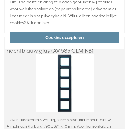
Om u de beste ervaring te bieden gebruiken wij cookies
Huidige voorraad:
voor websiteanalyse en (gepersonaliseerde) advertenties.
0 stuk(s)
Lees meer in ons
privacybeleid
. Wilt u alleen noodzakelijke
168,95
cookies? Klik dan
hier
.
-
+
Cookies accepteren
JUNG afdekraam 5-voudig A Viva
nachtblauw glas (AV 585 GLM NB)
Glazen afdekraam 5-voudig, serie: A-viva, kleur: nachtblauw.
Afmetingen (l x b x d): 90 x 374 x 10 mm. Voor horizontale en