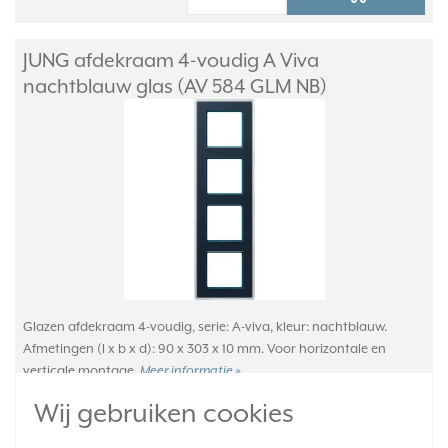
JUNG afdekraam 4-voudig A Viva
nachtblauw glas (AV 584 GLM NB)
Glazen afdekraam 4-voudig, serie: A-viva, kleur: nachtblauw.
Afmetingen (l x b x d): 90 x 303 x 10 mm. Voor horizontale en
verticale montage.
Meer informatie »
Wij gebruiken cookies
Verwachte levertijd:
1-2 weken